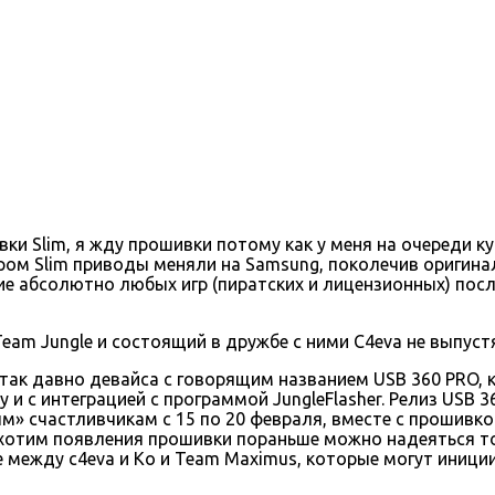
ивки Slim, я жду прошивки потому как у меня на очереди 
ром Slim приводы меняли на Samsung, поколечив оригинал
 абсолютно любых игр (пиратских и лицензионных) после
Team Jungle и состоящий в дружбе с ними C4eva не выпустя
так давно девайса с говорящим названием USB 360 PRO,
и с интеграцией с программой JungleFlasher. Релиз USB 3
» счастливчикам с 15 по 20 февраля, вместе с прошивко
и хотим появления прошивки пораньше можно надеяться т
е между c4eva и Ko и Team Maximus, которые могут иници