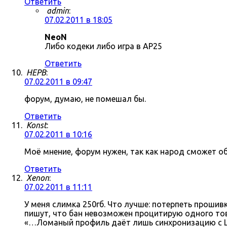
Ответить
admin
:
07.02.2011 в 18:05
NeoN
Либо кодеки либо игра в AP25
Ответить
HEPB
:
07.02.2011 в 09:47
форум, думаю, не помешал бы.
Ответить
Konst
:
07.02.2011 в 10:16
Моё мнение, форум нужен, так как народ сможет о
Ответить
Xenon
:
07.02.2011 в 11:11
У меня слимка 250гб. Что лучше: потерпеть прошив
пишут, что бан невозможен процитирую одного тов
«…Ломаный профиль даёт лишь синхронизацию с Li