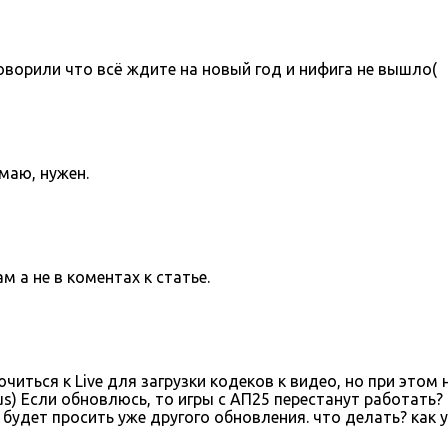
оворили что всё ждите на новый год и нифига не вышло(
умаю, нужен.
 а не в коментах к статье.
иться к Live для загрузки кодеков к видео, но при это
lus) Если обновлюсь, то игры с АП25 перестанут работать
будет просить уже другого обновления. что делать? как 