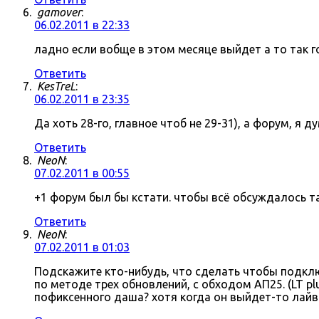
gamover
:
06.02.2011 в 22:33
ладно если вобще в этом месяце выйдет а то так г
Ответить
KesTreL
:
06.02.2011 в 23:35
Да хоть 28-го, главное чтоб не 29-31), а форум, я д
Ответить
NeoN
:
07.02.2011 в 00:55
+1 форум был бы кстати. чтобы всё обсуждалось там
Ответить
NeoN
:
07.02.2011 в 01:03
Подскажите кто-нибудь, что сделать чтобы подключ
по методе трех обновлений, с обходом АП25. (LT p
пофиксенного даша? хотя когда он выйдет-то лайв 