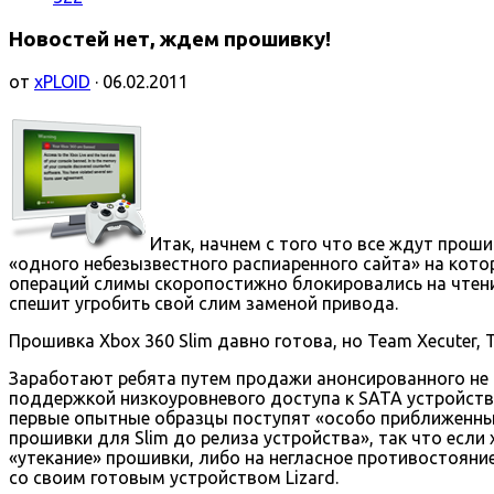
Новостей нет, ждем прошивку!
от
xPLOID
· 06.02.2011
Итак, начнем с того что все ждут прош
«одного небезызвестного распиаренного сайта» на кото
операций слимы скоропостижно блокировались на чтение
спешит угробить свой слим заменой привода.
Прошивка Xbox 360 Slim давно готова, но Team Xecuter, 
Заработают ребята путем продажи анонсированного не 
поддержкой низкоуровневого доступа к SATA устройству 
первые опытные образцы поступят «особо приближенным
прошивки для Slim до релиза устройства», так что есл
«утекание» прошивки, либо на негласное противостояни
со своим готовым устройством Lizard.