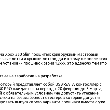
куча Xbox 360 Slim прошитых криворукими мастерами
ьные лотки и крышки лотков, да и к тому же после этих
 установки прошивок серии 12ххх, это адресую тем кто
т ее не заработав на разработке.
 который представляет собой USB>SATA контроллер с
60 PRO ожидается на период с 20 февраля до 5 марта,
й с обязательным условием «не допустить утекание
олько на безалаберность тестеров которые допустят
ировать выпуск своего варианта прошивки вместе с уже