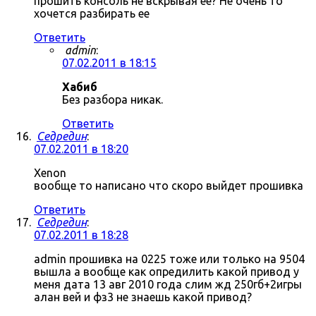
прошить консоль не вскрывая ее? Не очень то
хочется разбирать ее
Ответить
admin
:
07.02.2011 в 18:15
Хабиб
Без разбора никак.
Ответить
Седредин
:
07.02.2011 в 18:20
Xenon
вообще то написано что скоро выйдет прошивка
Ответить
Седредин
:
07.02.2011 в 18:28
admin прошивка на 0225 тоже или только на 9504
вышла а вообще как опредилить какой привод у
меня дата 13 авг 2010 года слим жд 250гб+2игры
алан вей и фз3 не знаешь какой привод?