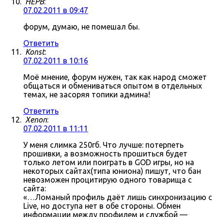
HEPB
:
07.02.2011 в 09:47
форум, думаю, не помешал бы.
Ответить
Konst
:
07.02.2011 в 10:16
Моё мнение, форум нужен, так как народ сможет
общаться и обмениваться опытом в отдельных
темах, не засоряя топики админа!
Ответить
Xenon
:
07.02.2011 в 11:11
У меня слимка 250гб. Что лучше: потерпеть
прошивки, а возможность прошиться будет
только летом или поиграть в GOD игры, но на
некоторых сайтах(типа юниона) пишут, что бан
невозможен процитирую одного товарища с
сайта:
«…Ломаный профиль даёт лишь синхронизацию с
Live, но доступа нет в обе стороны. Обмен
информации между профилем и службой —