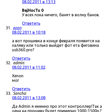
08.02.2011 в 13:13
BajHocTu 0
У всех пока ничего, банят в волну банов.
Ответить
егоп
:
08.02.2011 в 10:18
а вот прошивка в конце февраля появится на
халяву или только выйдет фот ета фиговина
usb360 pro?
Ответить
admin
:
08.02.2011 в 11:02
Xenon
мог
Ответить
Sancho
:
08.02.2011 в 13:08
Да Admin я именно про этот контроллер!Так а
цена на прошиву будет примерно 1000-1500р.?