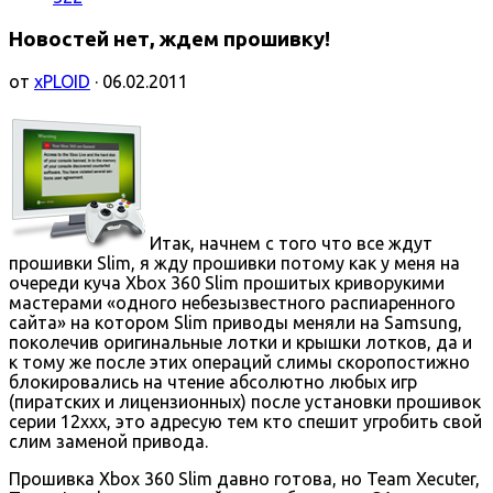
Новостей нет, ждем прошивку!
от
xPLOID
· 06.02.2011
Итак, начнем с того что все ждут
прошивки Slim, я жду прошивки потому как у меня на
очереди куча Xbox 360 Slim прошитых криворукими
мастерами «одного небезызвестного распиаренного
сайта» на котором Slim приводы меняли на Samsung,
поколечив оригинальные лотки и крышки лотков, да и
к тому же после этих операций слимы скоропостижно
блокировались на чтение абсолютно любых игр
(пиратских и лицензионных) после установки прошивок
серии 12ххх, это адресую тем кто спешит угробить свой
слим заменой привода.
Прошивка Xbox 360 Slim давно готова, но Team Xecuter,