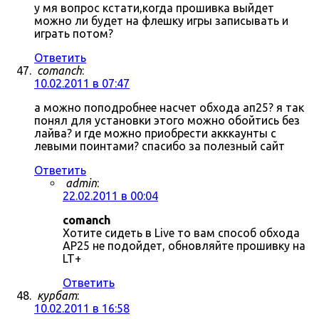
у мя вопрос кстати,когда прошивка выйдет
можно ли будет на флешку игры записывать и
играть потом?
Ответить
comanch
:
10.02.2011 в 07:47
а можно поподробнее насчет обхода ап25? я так
понял для установки этого можно обойтись без
лайва? и где можно приобрести акккаунты с
левыми поинтами? спасибо за полезный сайт
Ответить
admin
:
22.02.2011 в 00:04
comanch
Хотите сидеть в Live то вам способ обхода
AP25 не подойдет, обновляйте прошивку на
LT+
Ответить
курбат
:
10.02.2011 в 16:58