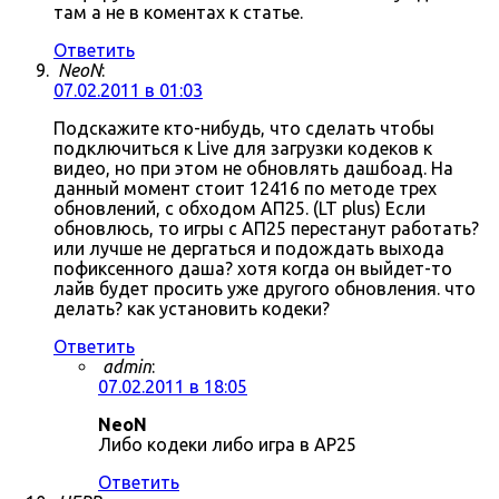
там а не в коментах к статье.
Ответить
NeoN
:
07.02.2011 в 01:03
Подскажите кто-нибудь, что сделать чтобы
подключиться к Live для загрузки кодеков к
видео, но при этом не обновлять дашбоад. На
данный момент стоит 12416 по методе трех
обновлений, с обходом АП25. (LT plus) Если
обновлюсь, то игры с АП25 перестанут работать?
или лучше не дергаться и подождать выхода
пофиксенного даша? хотя когда он выйдет-то
лайв будет просить уже другого обновления. что
делать? как установить кодеки?
Ответить
admin
:
07.02.2011 в 18:05
NeoN
Либо кодеки либо игра в AP25
Ответить