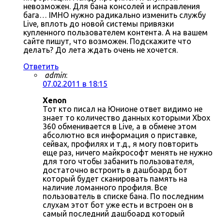
невозможен. Для бана консолей и исправления
бага… IMHO нужно радикально изменить службу
Live, вплоть до новой системы привязки
купленного пользователем контента. А на вашем
сайте пишут, что возможен. Подскажите что
делать? До лета ждать очень не хочется.
Ответить
admin
:
07.02.2011 в 18:15
Xenon
Тот кто писал на Юнионе ответ видимо не
знает то количество данных которыми Xbox
360 обменивается в Live, а в обмене этом
абсолютно вся информация о приставке,
сейвах, профилях и т.д., я могу повторить
еще раз, ничего майкрософт менять не нужно
для того чтобы забанить пользователя,
достаточно встроить в дашбоард бот
который будет сканировать память на
наличие ломанного профиля. Все
пользователь в списке бана. По последним
слухам этот бот уже есть и встроен он в
самый последний дашбоард который