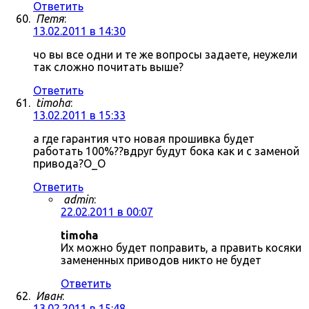
Ответить
Петя
:
13.02.2011 в 14:30
чо вы все одни и те же вопросы задаете, неужели
так сложно почитать выше?
Ответить
timoha
:
13.02.2011 в 15:33
а где гарантия что новая прошивка будет
работать 100%??вдруг будут бока как и с заменой
привода?О_О
Ответить
admin
:
22.02.2011 в 00:07
timoha
Их можно будет поправить, а править косяки
замененных приводов никто не будет
Ответить
Иван
:
13.02.2011 в 15:48