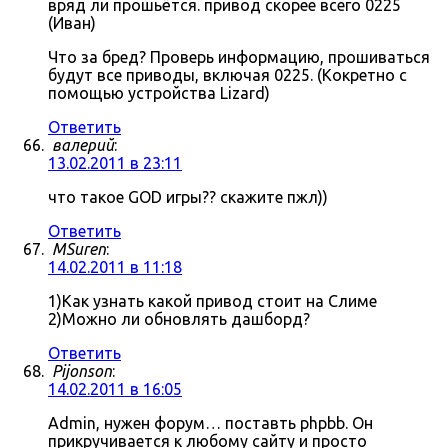
вряд ли прошьётся. привод скорее всего 0225
(Иван)
Что за бред? Проверь информацию, прошиваться
будут все приводы, включая 0225. (Кокретно с
помощью устройства Lizard)
Ответить
валерий
:
13.02.2011 в 23:11
что такое GOD игры?? скажите пжл))
Ответить
MSuren
:
14.02.2011 в 11:18
1)Как узнать какой привод стоит на Слиме
2)Можно ли обновлять дашборд?
Ответить
Pijonson
:
14.02.2011 в 16:05
Admin, нужен форум… поставть phpbb. Он
прикручивается к любому сайту и просто