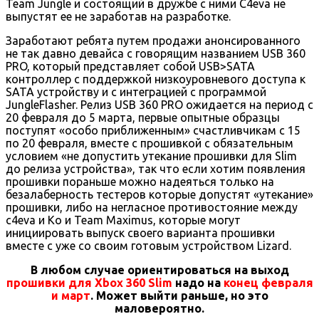
Team Jungle и состоящий в дружбе с ними C4eva не
выпустят ее не заработав на разработке.
Заработают ребята путем продажи анонсированного
не так давно девайса с говорящим названием USB 360
PRO, который представляет собой USB>SATA
контроллер с поддержкой низкоуровневого доступа к
SATA устройству и с интеграцией с программой
JungleFlasher. Релиз USB 360 PRO ожидается на период с
20 февраля до 5 марта, первые опытные образцы
поступят «особо приближенным» счастливчикам с 15
по 20 февраля, вместе с прошивкой с обязательным
условием «не допустить утекание прошивки для Slim
до релиза устройства», так что если хотим появления
прошивки пораньше можно надеяться только на
безалаберность тестеров которые допустят «утекание»
прошивки, либо на негласное противостояние между
c4eva и Ko и Team Maximus, которые могут
инициировать выпуск своего варианта прошивки
вместе с уже со своим готовым устройством Lizard.
В любом случае ориентироваться на выход
прошивки для Xbox 360 Slim
надо на
конец февраля
и март
. Может выйти раньше, но это
маловероятно.