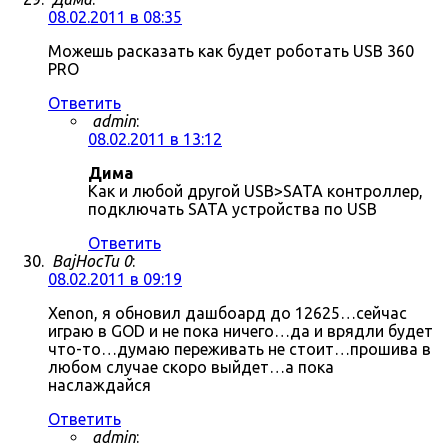
08.02.2011 в 08:35
Можешь расказать как будет роботать USB 360
PRO
Ответить
admin
:
08.02.2011 в 13:12
Дима
Как и любой другой USB>SATA контроллер,
подключать SATA устройства по USB
Ответить
BajHocTu 0
:
08.02.2011 в 09:19
Xenon, я обновил дашбоард до 12625…сейчас
играю в GOD и не пока ничего…да и врядли будет
что-то…думаю переживать не стоит…прошива в
любом случае скоро выйдет…а пока
наслаждайся
Ответить
admin
: