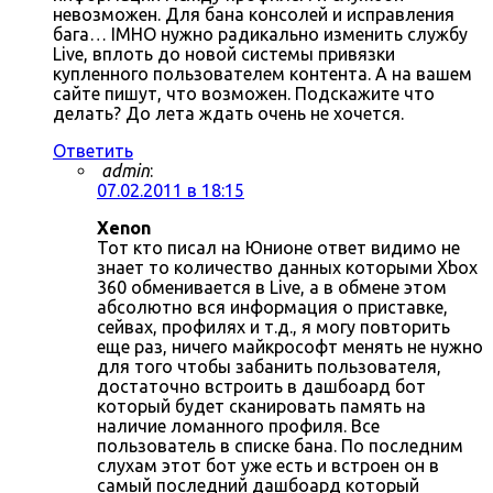
невозможен. Для бана консолей и исправления
бага… IMHO нужно радикально изменить службу
Live, вплоть до новой системы привязки
купленного пользователем контента. А на вашем
сайте пишут, что возможен. Подскажите что
делать? До лета ждать очень не хочется.
Ответить
admin
:
07.02.2011 в 18:15
Xenon
Тот кто писал на Юнионе ответ видимо не
знает то количество данных которыми Xbox
360 обменивается в Live, а в обмене этом
абсолютно вся информация о приставке,
сейвах, профилях и т.д., я могу повторить
еще раз, ничего майкрософт менять не нужно
для того чтобы забанить пользователя,
достаточно встроить в дашбоард бот
который будет сканировать память на
наличие ломанного профиля. Все
пользователь в списке бана. По последним
слухам этот бот уже есть и встроен он в
самый последний дашбоард который