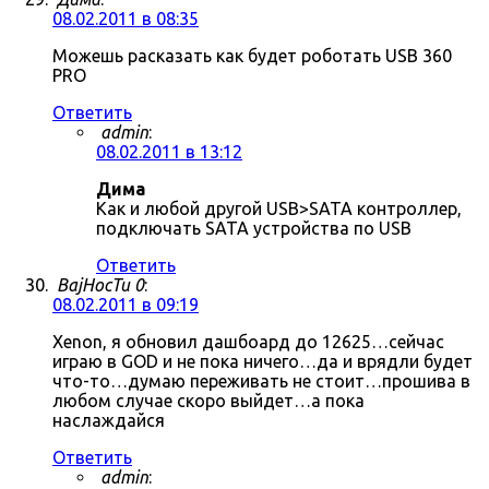
08.02.2011 в 08:35
Можешь расказать как будет роботать USB 360
PRO
Ответить
admin
:
08.02.2011 в 13:12
Дима
Как и любой другой USB>SATA контроллер,
подключать SATA устройства по USB
Ответить
BajHocTu 0
:
08.02.2011 в 09:19
Xenon, я обновил дашбоард до 12625…сейчас
играю в GOD и не пока ничего…да и врядли будет
что-то…думаю переживать не стоит…прошива в
любом случае скоро выйдет…а пока
наслаждайся
Ответить
admin
: