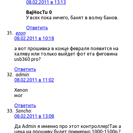
08.02.2011 в 13:13
BajHocTu 0
У всех пока ничего, банят в волну банов.
Ответить
егоп
:
08.02.2011 в 10:18
а вот прошивка в конце февраля появится на
халяву или только выйдет фот ета фиговина
usb360 pro?
Ответить
admin
:
08.02.2011 в 11:02
Xenon
мог
Ответить
Sancho
:
08.02.2011 в 13:08
Да Admin я именно про этот контроллер!Так а
цена на прошиву будет примерно 1000-1500р.?