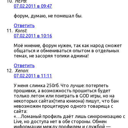
HEPB
:
07.02.2011 в 09:47
форум, думаю, не помешал бы.
Ответить
Konst
:
07.02.2011 в 10:16
Моё мнение, форум нужен, так как народ сможет
общаться и обмениваться опытом в отдельных
темах, не засоряя топики админа!
Ответить
Xenon
:
07.02.2011 в 11:11
У меня слимка 250гб. Что лучше: потерпеть
прошивки, а возможность прошиться будет
только летом или поиграть в GOD игры, но на
некоторых сайтах(типа юниона) пишут, что бан
невозможен процитирую одного товарища с
сайта:
«…Ломаный профиль даёт лишь синхронизацию с
Live, но доступа нет в обе стороны. Обмен
информации между профилем и службой —