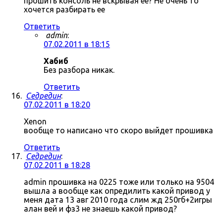
прошить консоль не вскрывая ее? Не очень то
хочется разбирать ее
Ответить
admin
:
07.02.2011 в 18:15
Хабиб
Без разбора никак.
Ответить
Седредин
:
07.02.2011 в 18:20
Xenon
вообще то написано что скоро выйдет прошивка
Ответить
Седредин
:
07.02.2011 в 18:28
admin прошивка на 0225 тоже или только на 9504
вышла а вообще как опредилить какой привод у
меня дата 13 авг 2010 года слим жд 250гб+2игры
алан вей и фз3 не знаешь какой привод?