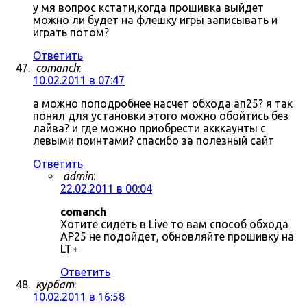
у мя вопрос кстати,когда прошивка выйдет
можно ли будет на флешку игры записывать и
играть потом?
Ответить
comanch
:
10.02.2011 в 07:47
а можно поподробнее насчет обхода ап25? я так
понял для установки этого можно обойтись без
лайва? и где можно приобрести акккаунты с
левыми поинтами? спасибо за полезный сайт
Ответить
admin
:
22.02.2011 в 00:04
comanch
Хотите сидеть в Live то вам способ обхода
AP25 не подойдет, обновляйте прошивку на
LT+
Ответить
курбат
:
10.02.2011 в 16:58