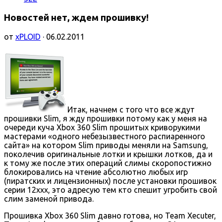
Новостей нет, ждем прошивку!
от
xPLOID
· 06.02.2011
Итак, начнем с того что все ждут
прошивки Slim, я жду прошивки потому как у меня на
очереди куча Xbox 360 Slim прошитых криворукими
мастерами «одного небезызвестного распиаренного
сайта» на котором Slim приводы меняли на Samsung,
поколечив оригинальные лотки и крышки лотков, да и
к тому же после этих операций слимы скоропостижно
блокировались на чтение абсолютно любых игр
(пиратских и лицензионных) после установки прошивок
серии 12ххх, это адресую тем кто спешит угробить свой
слим заменой привода.
Прошивка Xbox 360 Slim давно готова, но Team Xecuter,