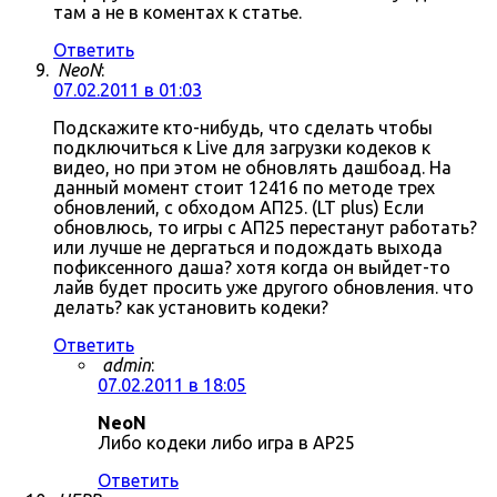
там а не в коментах к статье.
Ответить
NeoN
:
07.02.2011 в 01:03
Подскажите кто-нибудь, что сделать чтобы
подключиться к Live для загрузки кодеков к
видео, но при этом не обновлять дашбоад. На
данный момент стоит 12416 по методе трех
обновлений, с обходом АП25. (LT plus) Если
обновлюсь, то игры с АП25 перестанут работать?
или лучше не дергаться и подождать выхода
пофиксенного даша? хотя когда он выйдет-то
лайв будет просить уже другого обновления. что
делать? как установить кодеки?
Ответить
admin
:
07.02.2011 в 18:05
NeoN
Либо кодеки либо игра в AP25
Ответить