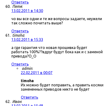
Ответить
Петя
:
13.02.2011 в 14:30
чо вы все одни и те же вопросы задаете, неужели
так сложно почитать выше?
Ответить
timoha
:
13.02.2011 в 15:33
а где гарантия что новая прошивка будет
работать 100%??вдруг будут бока как и с заменой
привода?О_О
Ответить
admin
:
22.02.2011 в 00:07
timoha
Их можно будет поправить, а править косяки
замененных приводов никто не будет
Ответить
Иван
:
13.02.2011 в 15:48