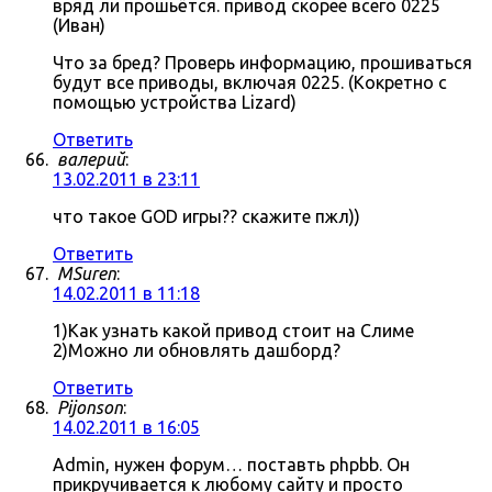
вряд ли прошьётся. привод скорее всего 0225
(Иван)
Что за бред? Проверь информацию, прошиваться
будут все приводы, включая 0225. (Кокретно с
помощью устройства Lizard)
Ответить
валерий
:
13.02.2011 в 23:11
что такое GOD игры?? скажите пжл))
Ответить
MSuren
:
14.02.2011 в 11:18
1)Как узнать какой привод стоит на Слиме
2)Можно ли обновлять дашборд?
Ответить
Pijonson
:
14.02.2011 в 16:05
Admin, нужен форум… поставть phpbb. Он
прикручивается к любому сайту и просто