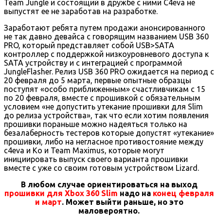
Team Jungle и состоящий в дружбе с ними C4eva не
выпустят ее не заработав на разработке.
Заработают ребята путем продажи анонсированного
не так давно девайса с говорящим названием USB 360
PRO, который представляет собой USB>SATA
контроллер с поддержкой низкоуровневого доступа к
SATA устройству и с интеграцией с программой
JungleFlasher. Релиз USB 360 PRO ожидается на период с
20 февраля до 5 марта, первые опытные образцы
поступят «особо приближенным» счастливчикам с 15
по 20 февраля, вместе с прошивкой с обязательным
условием «не допустить утекание прошивки для Slim
до релиза устройства», так что если хотим появления
прошивки пораньше можно надеяться только на
безалаберность тестеров которые допустят «утекание»
прошивки, либо на негласное противостояние между
c4eva и Ko и Team Maximus, которые могут
инициировать выпуск своего варианта прошивки
вместе с уже со своим готовым устройством Lizard.
В любом случае ориентироваться на выход
прошивки для Xbox 360 Slim
надо на
конец февраля
и март
. Может выйти раньше, но это
маловероятно.