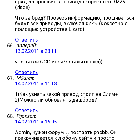
вряд ли прошьётся. привод скорее всего 0225
(Иван)
Что за бред? Проверь информацию, прошиваться
будут все приводы, включая 0225. (Кокретно с
помощью устройства Lizard)
Ответить
валерий
:
13.02.2011 в 23:11
что такое GOD игры?? скажите пжл))
Ответить
MSuren
:
14.02.2011 в 11:18
1)Как узнать какой привод стоит на Слиме
2)Можно ли обновлять дашборд?
Ответить
Pijonson
:
14.02.2011 в 16:05
Admin, нужен форум… поставть phpbb. Он
прикручивается к любому сайту и просто