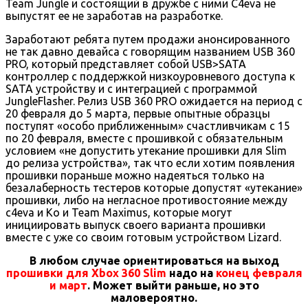
Team Jungle и состоящий в дружбе с ними C4eva не
выпустят ее не заработав на разработке.
Заработают ребята путем продажи анонсированного
не так давно девайса с говорящим названием USB 360
PRO, который представляет собой USB>SATA
контроллер с поддержкой низкоуровневого доступа к
SATA устройству и с интеграцией с программой
JungleFlasher. Релиз USB 360 PRO ожидается на период с
20 февраля до 5 марта, первые опытные образцы
поступят «особо приближенным» счастливчикам с 15
по 20 февраля, вместе с прошивкой с обязательным
условием «не допустить утекание прошивки для Slim
до релиза устройства», так что если хотим появления
прошивки пораньше можно надеяться только на
безалаберность тестеров которые допустят «утекание»
прошивки, либо на негласное противостояние между
c4eva и Ko и Team Maximus, которые могут
инициировать выпуск своего варианта прошивки
вместе с уже со своим готовым устройством Lizard.
В любом случае ориентироваться на выход
прошивки для Xbox 360 Slim
надо на
конец февраля
и март
. Может выйти раньше, но это
маловероятно.