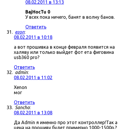
08.02.2011 в 13:13
BajHocTu 0
У всех пока ничего, банят в волну банов.
Ответить
егоп
:
08.02.2011 в 10:18
а вот прошивка в конце февраля появится на
халяву или только выйдет фот ета фиговина
usb360 pro?
Ответить
admin
:
08.02.2011 в 11:02
Xenon
мог
Ответить
Sancho
:
08.02.2011 в 13:08
Да Admin я именно про этот контроллер!Так а
цена на прошиву будет примерно 1000-1500р.?