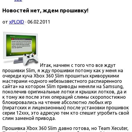
Новостей нет, ждем прошивку!
от
xPLOID
· 06.02.2011
Итак, начнем с того что все ждут
прошивки Slim, я жду прошивки потому как у меня на
очереди куча Xbox 360 Slim прошитых криворукими
мастерами «одного небезызвестного распиаренного
сайта» на котором Slim приводы меняли на Samsung,
поколечив оригинальные лотки и крышки лотков, да и
к тому же после этих операций слимы скоропостижно
блокировались на чтение абсолютно любых игр
(пиратских и лицензионных) после установки прошивок
серии 12ххх, это адресую тем кто спешит угробить свой
слим заменой привода.
Прошивка Xbox 360 Slim давно готова, но Team Xecuter,