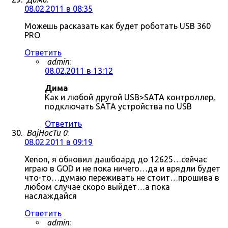
08.02.2011 в 08:35
Можешь расказать как будет роботать USB 360
PRO
Ответить
admin
:
08.02.2011 в 13:12
Дима
Как и любой другой USB>SATA контроллер,
подключать SATA устройства по USB
Ответить
BajHocTu 0
:
08.02.2011 в 09:19
Xenon, я обновил дашбоард до 12625…сейчас
играю в GOD и не пока ничего…да и врядли будет
что-то…думаю переживать не стоит…прошива в
любом случае скоро выйдет…а пока
наслаждайся
Ответить
admin
: