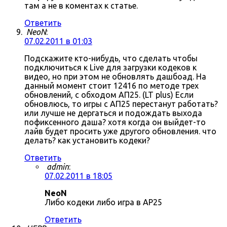
там а не в коментах к статье.
Ответить
NeoN
:
07.02.2011 в 01:03
Подскажите кто-нибудь, что сделать чтобы
подключиться к Live для загрузки кодеков к
видео, но при этом не обновлять дашбоад. На
данный момент стоит 12416 по методе трех
обновлений, с обходом АП25. (LT plus) Если
обновлюсь, то игры с АП25 перестанут работать?
или лучше не дергаться и подождать выхода
пофиксенного даша? хотя когда он выйдет-то
лайв будет просить уже другого обновления. что
делать? как установить кодеки?
Ответить
admin
:
07.02.2011 в 18:05
NeoN
Либо кодеки либо игра в AP25
Ответить