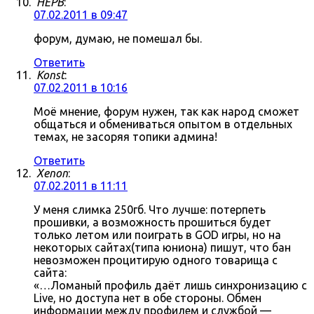
HEPB
:
07.02.2011 в 09:47
форум, думаю, не помешал бы.
Ответить
Konst
:
07.02.2011 в 10:16
Моё мнение, форум нужен, так как народ сможет
общаться и обмениваться опытом в отдельных
темах, не засоряя топики админа!
Ответить
Xenon
:
07.02.2011 в 11:11
У меня слимка 250гб. Что лучше: потерпеть
прошивки, а возможность прошиться будет
только летом или поиграть в GOD игры, но на
некоторых сайтах(типа юниона) пишут, что бан
невозможен процитирую одного товарища с
сайта:
«…Ломаный профиль даёт лишь синхронизацию с
Live, но доступа нет в обе стороны. Обмен
информации между профилем и службой —