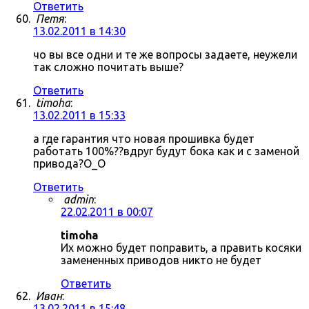
Ответить
Петя
:
13.02.2011 в 14:30
чо вы все одни и те же вопросы задаете, неужели
так сложно почитать выше?
Ответить
timoha
:
13.02.2011 в 15:33
а где гарантия что новая прошивка будет
работать 100%??вдруг будут бока как и с заменой
привода?О_О
Ответить
admin
:
22.02.2011 в 00:07
timoha
Их можно будет поправить, а править косяки
замененных приводов никто не будет
Ответить
Иван
:
13.02.2011 в 15:48