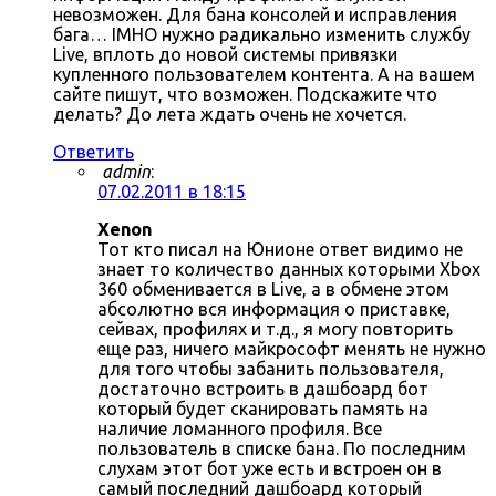
невозможен. Для бана консолей и исправления
бага… IMHO нужно радикально изменить службу
Live, вплоть до новой системы привязки
купленного пользователем контента. А на вашем
сайте пишут, что возможен. Подскажите что
делать? До лета ждать очень не хочется.
Ответить
admin
:
07.02.2011 в 18:15
Xenon
Тот кто писал на Юнионе ответ видимо не
знает то количество данных которыми Xbox
360 обменивается в Live, а в обмене этом
абсолютно вся информация о приставке,
сейвах, профилях и т.д., я могу повторить
еще раз, ничего майкрософт менять не нужно
для того чтобы забанить пользователя,
достаточно встроить в дашбоард бот
который будет сканировать память на
наличие ломанного профиля. Все
пользователь в списке бана. По последним
слухам этот бот уже есть и встроен он в
самый последний дашбоард который