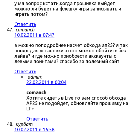
у мя вопрос кстати,когда прошивка выйдет
можно ли будет на флешку игры записывать и
играть потом?
Ответить
comanch
:
10.02.2011 в 07:47
а можно поподробнее насчет обхода ап25? я так
понял для установки этого можно обойтись без
лайва? и где можно приобрести акккаунты с
левыми поинтами? спасибо за полезный сайт
Ответить
admin
:
22.02.2011 в 00:04
comanch
Хотите сидеть в Live то вам способ обхода
AP25 не подойдет, обновляйте прошивку на
LT+
Ответить
курбат
:
10.02.2011 в 16:58