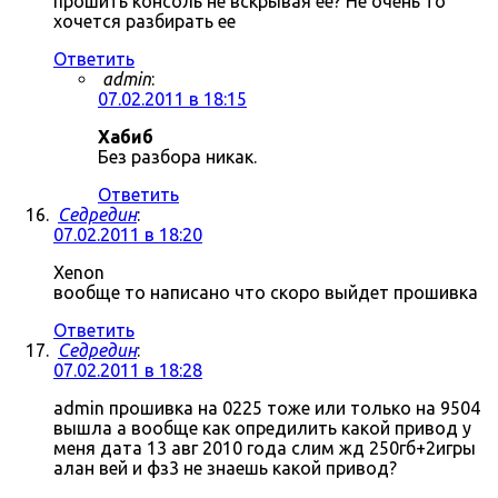
прошить консоль не вскрывая ее? Не очень то
хочется разбирать ее
Ответить
admin
:
07.02.2011 в 18:15
Хабиб
Без разбора никак.
Ответить
Седредин
:
07.02.2011 в 18:20
Xenon
вообще то написано что скоро выйдет прошивка
Ответить
Седредин
:
07.02.2011 в 18:28
admin прошивка на 0225 тоже или только на 9504
вышла а вообще как опредилить какой привод у
меня дата 13 авг 2010 года слим жд 250гб+2игры
алан вей и фз3 не знаешь какой привод?