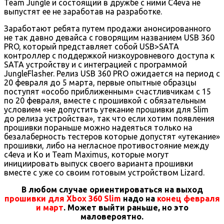
Team Jungle и состоящий в дружбе с ними C4eva не
выпустят ее не заработав на разработке.
Заработают ребята путем продажи анонсированного
не так давно девайса с говорящим названием USB 360
PRO, который представляет собой USB>SATA
контроллер с поддержкой низкоуровневого доступа к
SATA устройству и с интеграцией с программой
JungleFlasher. Релиз USB 360 PRO ожидается на период с
20 февраля до 5 марта, первые опытные образцы
поступят «особо приближенным» счастливчикам с 15
по 20 февраля, вместе с прошивкой с обязательным
условием «не допустить утекание прошивки для Slim
до релиза устройства», так что если хотим появления
прошивки пораньше можно надеяться только на
безалаберность тестеров которые допустят «утекание»
прошивки, либо на негласное противостояние между
c4eva и Ko и Team Maximus, которые могут
инициировать выпуск своего варианта прошивки
вместе с уже со своим готовым устройством Lizard.
В любом случае ориентироваться на выход
прошивки для Xbox 360 Slim
надо на
конец февраля
и март
. Может выйти раньше, но это
маловероятно.