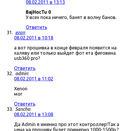
08.02.2011 в 13:13
BajHocTu 0
У всех пока ничего, банят в волну банов.
Ответить
егоп
:
08.02.2011 в 10:18
а вот прошивка в конце февраля появится на
халяву или только выйдет фот ета фиговина
usb360 pro?
Ответить
admin
:
08.02.2011 в 11:02
Xenon
мог
Ответить
Sancho
:
08.02.2011 в 13:08
Да Admin я именно про этот контроллер!Так а
цена на прошиву будет примерно 1000-1500р.?