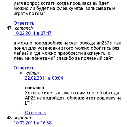
у мя вопрос кстати,когда прошивка выйдет
можно ли будет на флешку игры записывать и
играть потом?
Ответить
comanch
:
10.02.2011 в 07:47
а можно поподробнее насчет обхода ап25? я так
понял для установки этого можно обойтись без
лайва? и где можно приобрести акккаунты с
левыми поинтами? спасибо за полезный сайт
Ответить
admin
:
22.02.2011 в 00:04
comanch
Хотите сидеть в Live то вам способ обхода
AP25 не подойдет, обновляйте прошивку на
LT+
Ответить
курбат
:
10.02.2011 в 16:58