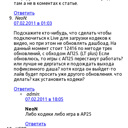
там а не в коментах к статье.
Ответить
NeoN
:
07.02.2011 в 01:03
Подскажите кто-нибудь, что сделать чтобы
подключиться к Live для загрузки кодеков к
видео, но при этом не обновлять дашбоад. На
данный момент стоит 12416 по методе трех
обновлений, с обходом АП25. (LT plus) Если
обновлюсь, то игры с АП25 перестанут работать?
или лучше не дергаться и подождать выхода
пофиксенного даша? хотя когда он выйдет-то
лайв будет просить уже другого обновления. что
делать? как установить кодеки?
Ответить
admin
:
07.02.2011 в 18:05
NeoN
Либо кодеки либо игра в AP25
Ответить