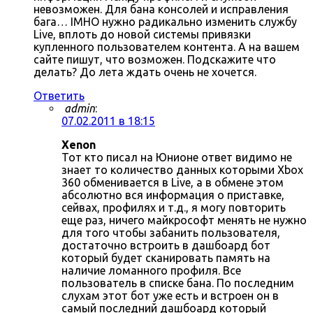
невозможен. Для бана консолей и исправления
бага… IMHO нужно радикально изменить службу
Live, вплоть до новой системы привязки
купленного пользователем контента. А на вашем
сайте пишут, что возможен. Подскажите что
делать? До лета ждать очень не хочется.
Ответить
admin
:
07.02.2011 в 18:15
Xenon
Тот кто писал на Юнионе ответ видимо не
знает то количество данных которыми Xbox
360 обменивается в Live, а в обмене этом
абсолютно вся информация о приставке,
сейвах, профилях и т.д., я могу повторить
еще раз, ничего майкрософт менять не нужно
для того чтобы забанить пользователя,
достаточно встроить в дашбоард бот
который будет сканировать память на
наличие ломанного профиля. Все
пользователь в списке бана. По последним
слухам этот бот уже есть и встроен он в
самый последний дашбоард который