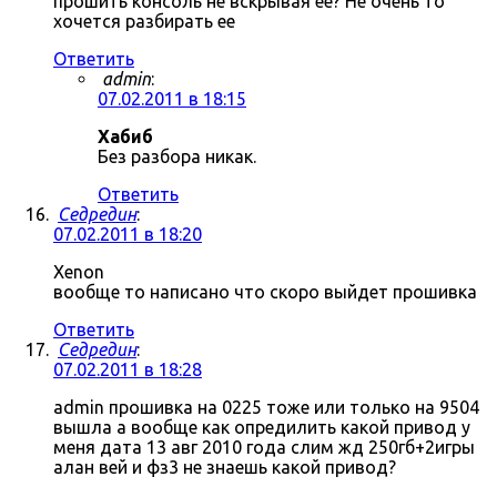
прошить консоль не вскрывая ее? Не очень то
хочется разбирать ее
Ответить
admin
:
07.02.2011 в 18:15
Хабиб
Без разбора никак.
Ответить
Седредин
:
07.02.2011 в 18:20
Xenon
вообще то написано что скоро выйдет прошивка
Ответить
Седредин
:
07.02.2011 в 18:28
admin прошивка на 0225 тоже или только на 9504
вышла а вообще как опредилить какой привод у
меня дата 13 авг 2010 года слим жд 250гб+2игры
алан вей и фз3 не знаешь какой привод?