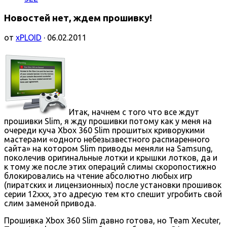
Новостей нет, ждем прошивку!
от
xPLOID
· 06.02.2011
Итак, начнем с того что все ждут
прошивки Slim, я жду прошивки потому как у меня на
очереди куча Xbox 360 Slim прошитых криворукими
мастерами «одного небезызвестного распиаренного
сайта» на котором Slim приводы меняли на Samsung,
поколечив оригинальные лотки и крышки лотков, да и
к тому же после этих операций слимы скоропостижно
блокировались на чтение абсолютно любых игр
(пиратских и лицензионных) после установки прошивок
серии 12ххх, это адресую тем кто спешит угробить свой
слим заменой привода.
Прошивка Xbox 360 Slim давно готова, но Team Xecuter,