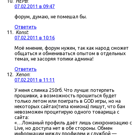
HEPB
:
07.02.2011 в 09:47
форум, думаю, не помешал бы.
Ответить
Konst
:
07.02.2011 в 10:16
Моё мнение, форум нужен, так как народ сможет
общаться и обмениваться опытом в отдельных
темах, не засоряя топики админа!
Ответить
Xenon
:
07.02.2011 в 11:11
У меня слимка 250гб. Что лучше: потерпеть
прошивки, а возможность прошиться будет
только летом или поиграть в GOD игры, но на
некоторых сайтах(типа юниона) пишут, что бан
невозможен процитирую одного товарища с
сайта:
«…Ломаный профиль даёт лишь синхронизацию с
Live, но доступа нет в обе стороны. Обмен
информации между профилем и службой —