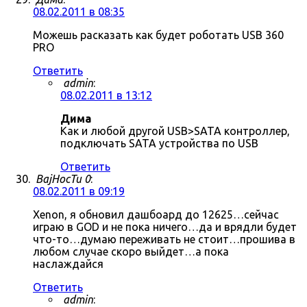
08.02.2011 в 08:35
Можешь расказать как будет роботать USB 360
PRO
Ответить
admin
:
08.02.2011 в 13:12
Дима
Как и любой другой USB>SATA контроллер,
подключать SATA устройства по USB
Ответить
BajHocTu 0
:
08.02.2011 в 09:19
Xenon, я обновил дашбоард до 12625…сейчас
играю в GOD и не пока ничего…да и врядли будет
что-то…думаю переживать не стоит…прошива в
любом случае скоро выйдет…а пока
наслаждайся
Ответить
admin
: