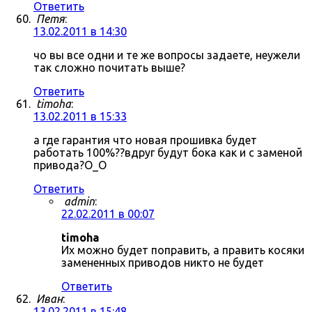
Ответить
Петя
:
13.02.2011 в 14:30
чо вы все одни и те же вопросы задаете, неужели
так сложно почитать выше?
Ответить
timoha
:
13.02.2011 в 15:33
а где гарантия что новая прошивка будет
работать 100%??вдруг будут бока как и с заменой
привода?О_О
Ответить
admin
:
22.02.2011 в 00:07
timoha
Их можно будет поправить, а править косяки
замененных приводов никто не будет
Ответить
Иван
:
13.02.2011 в 15:48