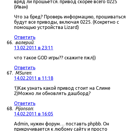
вряд ли прошьётся. привод скорее всего 0225
(Иван)
Что за бред? Проверь информацию, прошиваться
будут все приводы, включая 0225. (Кокретно с
помощью устройства Lizard)
Ответить
валерий
:
13.02.2011 в 23:11
что такое GOD игры?? скажите пжл))
Ответить
MSuren
:
14.02.2011 в 11:18
1)Как узнать какой привод стоит на Слиме
2)Можно ли обновлять дашборд?
Ответить
Pijonson
:
14.02.2011 в 16:05
Admin, нужен форум… поставть phpbb. Он
прикручивается к любому сайту и просто