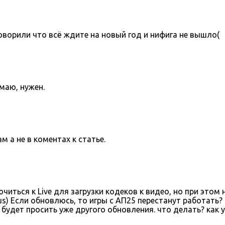
оворили что всё ждите на новый год и нифига не вышло(
умаю, нужен.
 а не в коментах к статье.
иться к Live для загрузки кодеков к видео, но при это
lus) Если обновлюсь, то игры с АП25 перестанут работать
будет просить уже другого обновления. что делать? как 