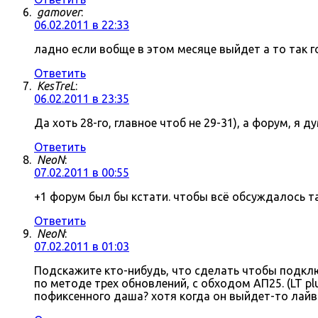
gamover
:
06.02.2011 в 22:33
ладно если вобще в этом месяце выйдет а то так г
Ответить
KesTreL
:
06.02.2011 в 23:35
Да хоть 28-го, главное чтоб не 29-31), а форум, я д
Ответить
NeoN
:
07.02.2011 в 00:55
+1 форум был бы кстати. чтобы всё обсуждалось там
Ответить
NeoN
:
07.02.2011 в 01:03
Подскажите кто-нибудь, что сделать чтобы подключ
по методе трех обновлений, с обходом АП25. (LT p
пофиксенного даша? хотя когда он выйдет-то лайв 