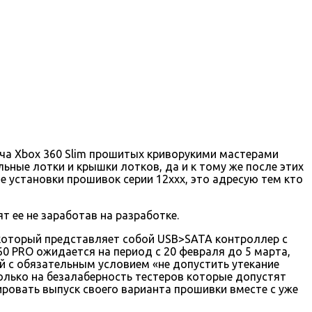
куча Xbox 360 Slim прошитых криворукими мастерами
ьные лотки и крышки лотков, да и к тому же после этих
 установки прошивок серии 12ххх, это адресую тем кто
т ее не заработав на разработке.
 который представляет собой USB>SATA контроллер с
60 PRO ожидается на период с 20 февраля до 5 марта,
й с обязательным условием «не допустить утекание
олько на безалаберность тестеров которые допустят
ировать выпуск своего варианта прошивки вместе с уже