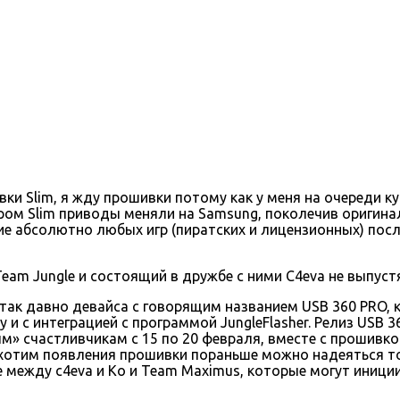
ивки Slim, я жду прошивки потому как у меня на очереди 
ром Slim приводы меняли на Samsung, поколечив оригинал
 абсолютно любых игр (пиратских и лицензионных) после
Team Jungle и состоящий в дружбе с ними C4eva не выпустя
так давно девайса с говорящим названием USB 360 PRO,
и с интеграцией с программой JungleFlasher. Релиз USB 3
» счастливчикам с 15 по 20 февраля, вместе с прошивко
и хотим появления прошивки пораньше можно надеяться т
е между c4eva и Ko и Team Maximus, которые могут иници