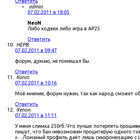
Ответить
admin
:
07.02.2011 в 18:05
NeoN
Либо кодеки либо игра в AP25
Ответить
HEPB
:
07.02.2011 в 09:47
форум, думаю, не помешал бы.
Ответить
Konst
:
07.02.2011 в 10:16
Моё мнение, форум нужен, так как народ сможет о
Ответить
Xenon
:
07.02.2011 в 11:11
У меня слимка 250гб. Что лучше: потерпеть прошив
пишут, что бан невозможен процитирую одного тов
«…Ломаный профиль даёт лишь синхронизацию с Li