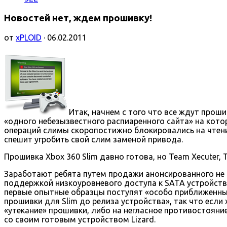
Новостей нет, ждем прошивку!
от
xPLOID
· 06.02.2011
Итак, начнем с того что все ждут прош
«одного небезызвестного распиаренного сайта» на кото
операций слимы скоропостижно блокировались на чтение
спешит угробить свой слим заменой привода.
Прошивка Xbox 360 Slim давно готова, но Team Xecuter, 
Заработают ребята путем продажи анонсированного не 
поддержкой низкоуровневого доступа к SATA устройству 
первые опытные образцы поступят «особо приближенным
прошивки для Slim до релиза устройства», так что есл
«утекание» прошивки, либо на негласное противостояни
со своим готовым устройством Lizard.