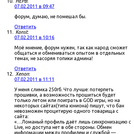
HEPB
:
07.02.2011 в 09:47
форум, думаю, не помешал бы.
Ответить
Konst
:
07.02.2011 в 10:16
Моё мнение, форум нужен, так как народ сможет
общаться и обмениваться опытом в отдельных
темах, не засоряя топики админа!
Ответить
Xenon
:
07.02.2011 в 11:11
У меня слимка 250гб. Что лучше: потерпеть
прошивки, а возможность прошиться будет
только летом или поиграть в GOD игры, но на
некоторых сайтах(типа юниона) пишут, что бан
невозможен процитирую одного товарища с
сайта:
«…Ломаный профиль даёт лишь синхронизацию с
Live, но доступа нет в обе стороны. Обмен
информации между профилем и службой —