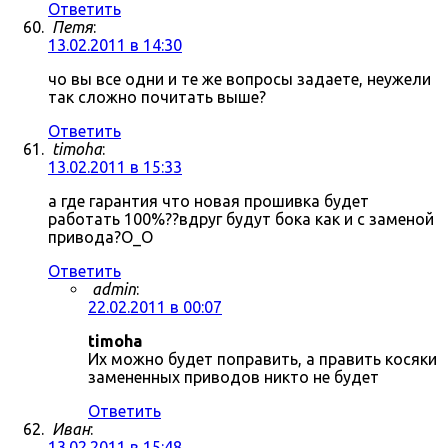
Ответить
Петя
:
13.02.2011 в 14:30
чо вы все одни и те же вопросы задаете, неужели
так сложно почитать выше?
Ответить
timoha
:
13.02.2011 в 15:33
а где гарантия что новая прошивка будет
работать 100%??вдруг будут бока как и с заменой
привода?О_О
Ответить
admin
:
22.02.2011 в 00:07
timoha
Их можно будет поправить, а править косяки
замененных приводов никто не будет
Ответить
Иван
:
13.02.2011 в 15:48