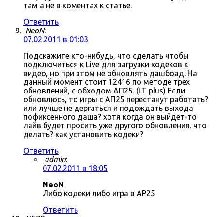
там а не в коментах к статье.
Ответить
NeoN
:
07.02.2011 в 01:03
Подскажите кто-нибудь, что сделать чтобы
подключиться к Live для загрузки кодеков к
видео, но при этом не обновлять дашбоад. На
данный момент стоит 12416 по методе трех
обновлений, с обходом АП25. (LT plus) Если
обновлюсь, то игры с АП25 перестанут работать?
или лучше не дергаться и подождать выхода
пофиксенного даша? хотя когда он выйдет-то
лайв будет просить уже другого обновления. что
делать? как установить кодеки?
Ответить
admin
:
07.02.2011 в 18:05
NeoN
Либо кодеки либо игра в AP25
Ответить