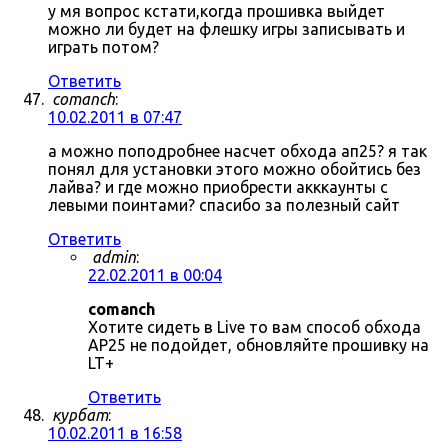
у мя вопрос кстати,когда прошивка выйдет
можно ли будет на флешку игры записывать и
играть потом?
Ответить
comanch
:
10.02.2011 в 07:47
а можно поподробнее насчет обхода ап25? я так
понял для установки этого можно обойтись без
лайва? и где можно приобрести акккаунты с
левыми поинтами? спасибо за полезный сайт
Ответить
admin
:
22.02.2011 в 00:04
comanch
Хотите сидеть в Live то вам способ обхода
AP25 не подойдет, обновляйте прошивку на
LT+
Ответить
курбат
:
10.02.2011 в 16:58