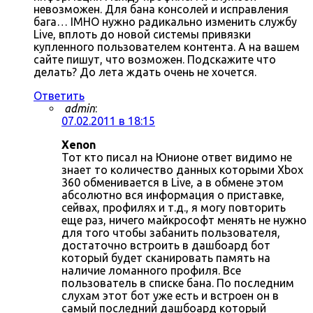
невозможен. Для бана консолей и исправления
бага… IMHO нужно радикально изменить службу
Live, вплоть до новой системы привязки
купленного пользователем контента. А на вашем
сайте пишут, что возможен. Подскажите что
делать? До лета ждать очень не хочется.
Ответить
admin
:
07.02.2011 в 18:15
Xenon
Тот кто писал на Юнионе ответ видимо не
знает то количество данных которыми Xbox
360 обменивается в Live, а в обмене этом
абсолютно вся информация о приставке,
сейвах, профилях и т.д., я могу повторить
еще раз, ничего майкрософт менять не нужно
для того чтобы забанить пользователя,
достаточно встроить в дашбоард бот
который будет сканировать память на
наличие ломанного профиля. Все
пользователь в списке бана. По последним
слухам этот бот уже есть и встроен он в
самый последний дашбоард который