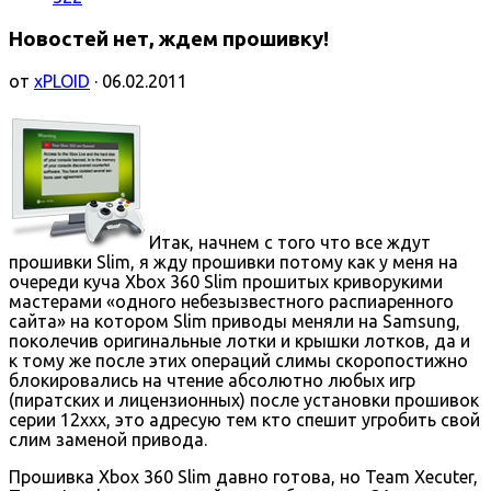
Новостей нет, ждем прошивку!
от
xPLOID
· 06.02.2011
Итак, начнем с того что все ждут
прошивки Slim, я жду прошивки потому как у меня на
очереди куча Xbox 360 Slim прошитых криворукими
мастерами «одного небезызвестного распиаренного
сайта» на котором Slim приводы меняли на Samsung,
поколечив оригинальные лотки и крышки лотков, да и
к тому же после этих операций слимы скоропостижно
блокировались на чтение абсолютно любых игр
(пиратских и лицензионных) после установки прошивок
серии 12ххх, это адресую тем кто спешит угробить свой
слим заменой привода.
Прошивка Xbox 360 Slim давно готова, но Team Xecuter,