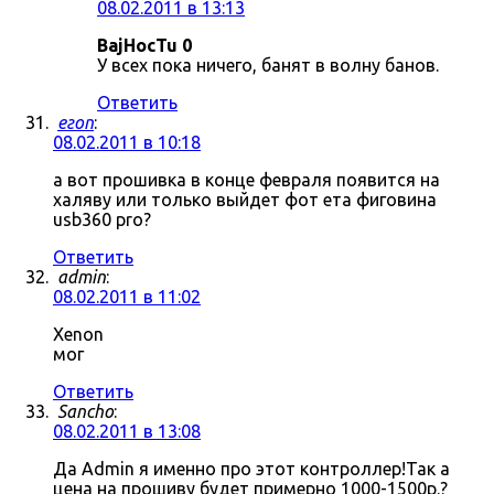
08.02.2011 в 13:13
BajHocTu 0
У всех пока ничего, банят в волну банов.
Ответить
егоп
:
08.02.2011 в 10:18
а вот прошивка в конце февраля появится на
халяву или только выйдет фот ета фиговина
usb360 pro?
Ответить
admin
:
08.02.2011 в 11:02
Xenon
мог
Ответить
Sancho
:
08.02.2011 в 13:08
Да Admin я именно про этот контроллер!Так а
цена на прошиву будет примерно 1000-1500р.?