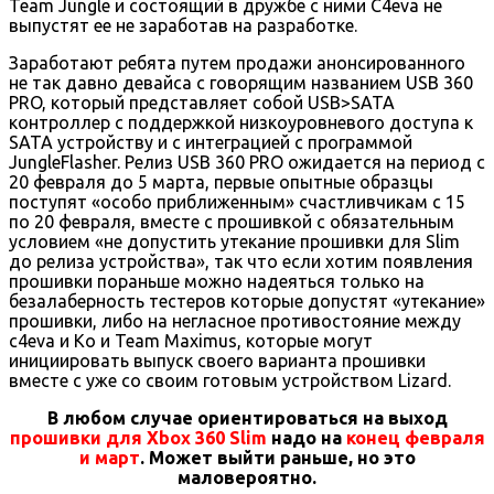
Team Jungle и состоящий в дружбе с ними C4eva не
выпустят ее не заработав на разработке.
Заработают ребята путем продажи анонсированного
не так давно девайса с говорящим названием USB 360
PRO, который представляет собой USB>SATA
контроллер с поддержкой низкоуровневого доступа к
SATA устройству и с интеграцией с программой
JungleFlasher. Релиз USB 360 PRO ожидается на период с
20 февраля до 5 марта, первые опытные образцы
поступят «особо приближенным» счастливчикам с 15
по 20 февраля, вместе с прошивкой с обязательным
условием «не допустить утекание прошивки для Slim
до релиза устройства», так что если хотим появления
прошивки пораньше можно надеяться только на
безалаберность тестеров которые допустят «утекание»
прошивки, либо на негласное противостояние между
c4eva и Ko и Team Maximus, которые могут
инициировать выпуск своего варианта прошивки
вместе с уже со своим готовым устройством Lizard.
В любом случае ориентироваться на выход
прошивки для Xbox 360 Slim
надо на
конец февраля
и март
. Может выйти раньше, но это
маловероятно.