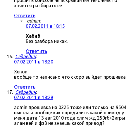
прошить консоль не вскрывая ее? Не очень то
хочется разбирать ее
Ответить
admin
:
07.02.2011 в 18:15
Хабиб
Без разбора никак.
Ответить
Седредин
:
07.02.2011 в 18:20
Xenon
вообще то написано что скоро выйдет прошивка
Ответить
Седредин
:
07.02.2011 в 18:28
admin прошивка на 0225 тоже или только на 9504
вышла а вообще как опредилить какой привод у
меня дата 13 авг 2010 года слим жд 250гб+2игры
алан вей и фз3 не знаешь какой привод?