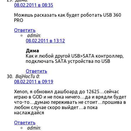
08.02.2011 в 08:35
Можешь расказать как будет роботать USB 360
PRO
Ответить
admin
:
08.02.2011 в 13:12
Дима
Как и любой другой USB>SATA контроллер,
подключать SATA устройства по USB
Ответить
BajHocTu 0
:
08.02.2011 в 09:19
Xenon, я обновил дашбоард до 12625…сейчас
играю в GOD и не пока ничего…да и врядли будет
что-то…думаю переживать не стоит…прошива в
любом случае скоро выйдет…а пока
наслаждайся
Ответить
admin
: