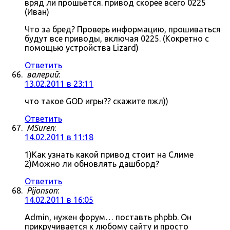
вряд ли прошьётся. привод скорее всего 0225
(Иван)
Что за бред? Проверь информацию, прошиваться
будут все приводы, включая 0225. (Кокретно с
помощью устройства Lizard)
Ответить
валерий
:
13.02.2011 в 23:11
что такое GOD игры?? скажите пжл))
Ответить
MSuren
:
14.02.2011 в 11:18
1)Как узнать какой привод стоит на Слиме
2)Можно ли обновлять дашборд?
Ответить
Pijonson
:
14.02.2011 в 16:05
Admin, нужен форум… поставть phpbb. Он
прикручивается к любому сайту и просто