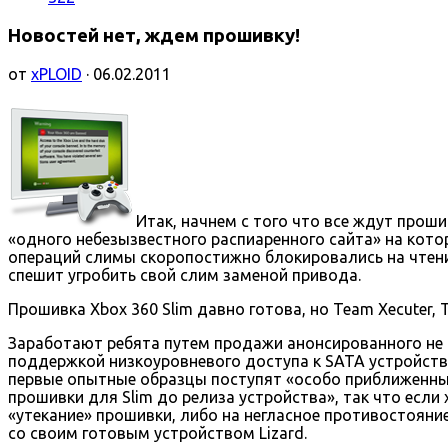
Новостей нет, ждем прошивку!
от
xPLOID
· 06.02.2011
Итак, начнем с того что все ждут прош
«одного небезызвестного распиаренного сайта» на кото
операций слимы скоропостижно блокировались на чтение
спешит угробить свой слим заменой привода.
Прошивка Xbox 360 Slim давно готова, но Team Xecuter, 
Заработают ребята путем продажи анонсированного не 
поддержкой низкоуровневого доступа к SATA устройству 
первые опытные образцы поступят «особо приближенным
прошивки для Slim до релиза устройства», так что есл
«утекание» прошивки, либо на негласное противостояни
со своим готовым устройством Lizard.