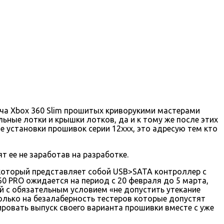
куча Xbox 360 Slim прошитых криворукими мастерами
ьные лотки и крышки лотков, да и к тому же после этих
 установки прошивок серии 12ххх, это адресую тем кто
т ее не заработав на разработке.
 который представляет собой USB>SATA контроллер с
60 PRO ожидается на период с 20 февраля до 5 марта,
й с обязательным условием «не допустить утекание
олько на безалаберность тестеров которые допустят
ировать выпуск своего варианта прошивки вместе с уже