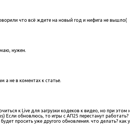
оворили что всё ждите на новый год и нифига не вышло(
умаю, нужен.
 а не в коментах к статье.
иться к Live для загрузки кодеков к видео, но при это
lus) Если обновлюсь, то игры с АП25 перестанут работать
будет просить уже другого обновления. что делать? как 