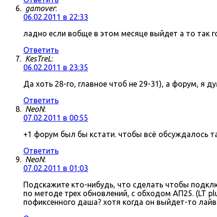
gamover
:
06.02.2011 в 22:33
ладно если вобще в этом месяце выйдет а то так г
Ответить
KesTreL
:
06.02.2011 в 23:35
Да хоть 28-го, главное чтоб не 29-31), а форум, я д
Ответить
NeoN
:
07.02.2011 в 00:55
+1 форум был бы кстати. чтобы всё обсуждалось там
Ответить
NeoN
:
07.02.2011 в 01:03
Подскажите кто-нибудь, что сделать чтобы подключ
по методе трех обновлений, с обходом АП25. (LT p
пофиксенного даша? хотя когда он выйдет-то лайв 