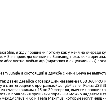
ивки Slim, я жду прошивки потому как у меня на очереди 
ром Slim приводы меняли на Samsung, поколечив оригинал
 абсолютно любых игр (пиратских и лицензионных) после
Team Jungle и состоящий в дружбе с ними C4eva не выпустя
так давно девайса с говорящим названием USB 360 PRO,
и с интеграцией с программой JungleFlasher. Релиз USB 3
» счастливчикам с 15 по 20 февраля, вместе с прошивко
и хотим появления прошивки пораньше можно надеяться т
е между c4eva и Ko и Team Maximus, которые могут иници