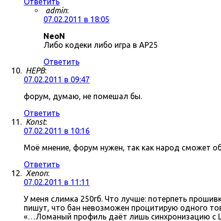
Ответить
admin
:
07.02.2011 в 18:05
NeoN
Либо кодеки либо игра в AP25
Ответить
HEPB
:
07.02.2011 в 09:47
форум, думаю, не помешал бы.
Ответить
Konst
:
07.02.2011 в 10:16
Моё мнение, форум нужен, так как народ сможет о
Ответить
Xenon
:
07.02.2011 в 11:11
У меня слимка 250гб. Что лучше: потерпеть прошив
пишут, что бан невозможен процитирую одного тов
«…Ломаный профиль даёт лишь синхронизацию с Li