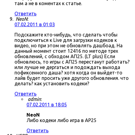
там а не в коментах к статье.
Ответить
NeoN
:
07.02.2011 в 01:03
Подскажите кто-нибудь, что сделать чтобы
подключиться к Live для загрузки кодеков к
видео, но при этом не обновлять дашбоад. На
данный момент стоит 12416 по методе трех
обновлений, с обходом АП25. (LT plus) Если
обновлюсь, то игры с АП25 перестанут работать?
или лучше не дергаться и подождать выхода
пофиксенного даша? хотя когда он выйдет-то
лайв будет просить уже другого обновления. что
делать? как установить кодеки?
Ответить
admin
:
07.02.2011 в 18:05
NeoN
Либо кодеки либо игра в AP25
Ответить