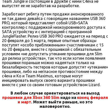
Team Jungle и состоящий в дружбе с ними C4eva не
выпустят ее не заработав на разработке.
Заработают ребята путем продажи анонсированного
не так давно девайса с говорящим названием USB 360
PRO, который представляет собой USB>SATA
контроллер с поддержкой низкоуровневого доступа к
SATA устройству и с интеграцией с программой
JungleFlasher. Релиз USB 360 PRO ожидается на период с
20 февраля до 5 марта, первые опытные образцы
поступят «особо приближенным» счастливчикам с 15
по 20 февраля, вместе с прошивкой с обязательным
условием «не допустить утекание прошивки для Slim
до релиза устройства», так что если хотим появления
прошивки пораньше можно надеяться только на
безалаберность тестеров которые допустят «утекание»
прошивки, либо на негласное противостояние между
c4eva и Ko и Team Maximus, которые могут
инициировать выпуск своего варианта прошивки
вместе с уже со своим готовым устройством Lizard.
В любом случае ориентироваться на выход
прошивки для Xbox 360 Slim
надо на
конец февраля
и март
. Может выйти раньше, но это
маловероятно.