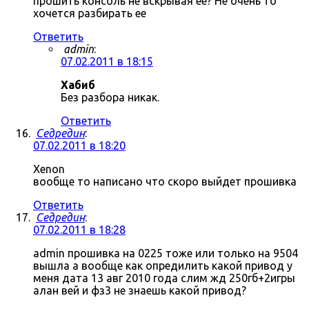
прошить консоль не вскрывая ее? Не очень то
хочется разбирать ее
Ответить
admin
:
07.02.2011 в 18:15
Хабиб
Без разбора никак.
Ответить
Седредин
:
07.02.2011 в 18:20
Xenon
вообще то написано что скоро выйдет прошивка
Ответить
Седредин
:
07.02.2011 в 18:28
admin прошивка на 0225 тоже или только на 9504
вышла а вообще как опредилить какой привод у
меня дата 13 авг 2010 года слим жд 250гб+2игры
алан вей и фз3 не знаешь какой привод?