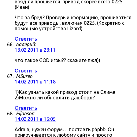
вряд ли прошьётся. привод скорее всего 0225
(Иван)
Что за бред? Проверь информацию, прошиваться
будут все приводы, включая 0225. (Кокретно с
помощью устройства Lizard)
Ответить
валерий
:
13.02.2011 в 23:11
что такое GOD игры?? скажите пжл))
Ответить
MSuren
:
14.02.2011 в 11:18
1)Как узнать какой привод стоит на Слиме
2)Можно ли обновлять дашборд?
Ответить
Pijonson
:
14.02.2011 в 16:05
Admin, нужен форум… поставть phpbb. Он
прикручивается к любому сайту и просто