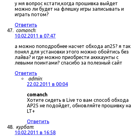
у мя вопрос кстати,когда прошивка выйдет
можно ли будет на флешку игры записывать и
играть потом?
Ответить
comanch
:
10.02.2011 в 07:47
а можно поподробнее насчет обхода ап25? я так
понял для установки этого можно обойтись без
лайва? и где можно приобрести акккаунты с
левыми поинтами? спасибо за полезный сайт
Ответить
admin
:
22.02.2011 в 00:04
comanch
Хотите сидеть в Live то вам способ обхода
AP25 не подойдет, обновляйте прошивку на
LT+
Ответить
курбат
:
10.02.2011 в 16:58