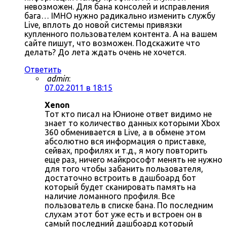
невозможен. Для бана консолей и исправления
бага… IMHO нужно радикально изменить службу
Live, вплоть до новой системы привязки
купленного пользователем контента. А на вашем
сайте пишут, что возможен. Подскажите что
делать? До лета ждать очень не хочется.
Ответить
admin
:
07.02.2011 в 18:15
Xenon
Тот кто писал на Юнионе ответ видимо не
знает то количество данных которыми Xbox
360 обменивается в Live, а в обмене этом
абсолютно вся информация о приставке,
сейвах, профилях и т.д., я могу повторить
еще раз, ничего майкрософт менять не нужно
для того чтобы забанить пользователя,
достаточно встроить в дашбоард бот
который будет сканировать память на
наличие ломанного профиля. Все
пользователь в списке бана. По последним
слухам этот бот уже есть и встроен он в
самый последний дашбоард который