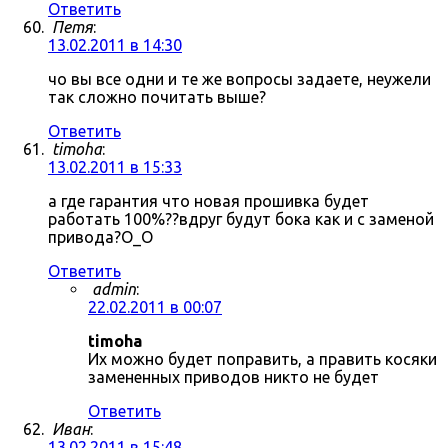
Ответить
Петя
:
13.02.2011 в 14:30
чо вы все одни и те же вопросы задаете, неужели
так сложно почитать выше?
Ответить
timoha
:
13.02.2011 в 15:33
а где гарантия что новая прошивка будет
работать 100%??вдруг будут бока как и с заменой
привода?О_О
Ответить
admin
:
22.02.2011 в 00:07
timoha
Их можно будет поправить, а править косяки
замененных приводов никто не будет
Ответить
Иван
:
13.02.2011 в 15:48