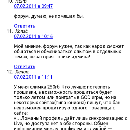
HEPB
:
07.02.2011 в 09:47
форум, думаю, не помешал бы.
Ответить
Konst
:
07.02.2011 в 10:16
Моё мнение, форум нужен, так как народ сможет
общаться и обмениваться опытом в отдельных
темах, не засоряя топики админа!
Ответить
Xenon
:
07.02.2011 в 11:11
У меня слимка 250гб. Что лучше: потерпеть
прошивки, а возможность прошиться будет
только летом или поиграть в GOD игры, но на
некоторых сайтах(типа юниона) пишут, что бан
невозможен процитирую одного товарища с
сайта:
«…Ломаный профиль даёт лишь синхронизацию с
Live, но доступа нет в обе стороны. Обмен
информации между профилем и службой —