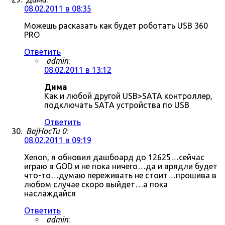
08.02.2011 в 08:35
Можешь расказать как будет роботать USB 360
PRO
Ответить
admin
:
08.02.2011 в 13:12
Дима
Как и любой другой USB>SATA контроллер,
подключать SATA устройства по USB
Ответить
BajHocTu 0
:
08.02.2011 в 09:19
Xenon, я обновил дашбоард до 12625…сейчас
играю в GOD и не пока ничего…да и врядли будет
что-то…думаю переживать не стоит…прошива в
любом случае скоро выйдет…а пока
наслаждайся
Ответить
admin
: