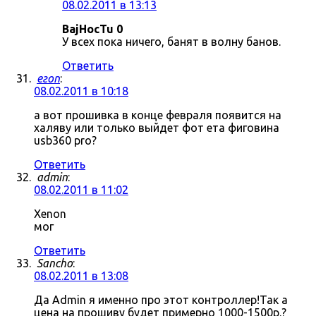
08.02.2011 в 13:13
BajHocTu 0
У всех пока ничего, банят в волну банов.
Ответить
егоп
:
08.02.2011 в 10:18
а вот прошивка в конце февраля появится на
халяву или только выйдет фот ета фиговина
usb360 pro?
Ответить
admin
:
08.02.2011 в 11:02
Xenon
мог
Ответить
Sancho
:
08.02.2011 в 13:08
Да Admin я именно про этот контроллер!Так а
цена на прошиву будет примерно 1000-1500р.?