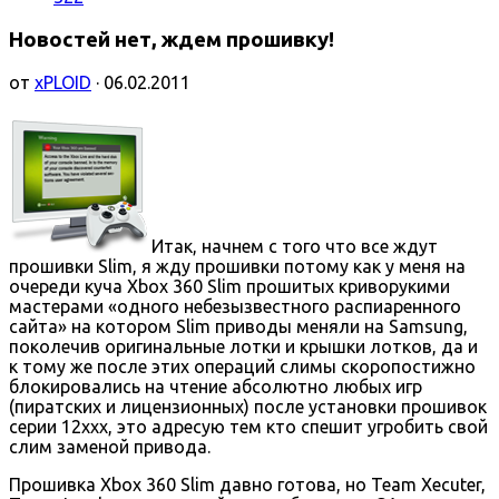
Новостей нет, ждем прошивку!
от
xPLOID
· 06.02.2011
Итак, начнем с того что все ждут
прошивки Slim, я жду прошивки потому как у меня на
очереди куча Xbox 360 Slim прошитых криворукими
мастерами «одного небезызвестного распиаренного
сайта» на котором Slim приводы меняли на Samsung,
поколечив оригинальные лотки и крышки лотков, да и
к тому же после этих операций слимы скоропостижно
блокировались на чтение абсолютно любых игр
(пиратских и лицензионных) после установки прошивок
серии 12ххх, это адресую тем кто спешит угробить свой
слим заменой привода.
Прошивка Xbox 360 Slim давно готова, но Team Xecuter,