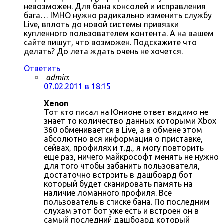
невозможен. Для бана консолей и исправления
бага… IMHO нужно радикально изменить службу
Live, вплоть до новой системы привязки
купленного пользователем контента. А на вашем
сайте пишут, что возможен. Подскажите что
делать? До лета ждать очень не хочется.
Ответить
admin
:
07.02.2011 в 18:15
Xenon
Тот кто писал на Юнионе ответ видимо не
знает то количество данных которыми Xbox
360 обменивается в Live, а в обмене этом
абсолютно вся информация о приставке,
сейвах, профилях и т.д., я могу повторить
еще раз, ничего майкрософт менять не нужно
для того чтобы забанить пользователя,
достаточно встроить в дашбоард бот
который будет сканировать память на
наличие ломанного профиля. Все
пользователь в списке бана. По последним
слухам этот бот уже есть и встроен он в
самый последний дашбоард который