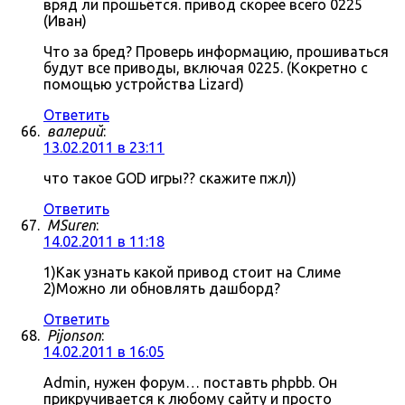
вряд ли прошьётся. привод скорее всего 0225
(Иван)
Что за бред? Проверь информацию, прошиваться
будут все приводы, включая 0225. (Кокретно с
помощью устройства Lizard)
Ответить
валерий
:
13.02.2011 в 23:11
что такое GOD игры?? скажите пжл))
Ответить
MSuren
:
14.02.2011 в 11:18
1)Как узнать какой привод стоит на Слиме
2)Можно ли обновлять дашборд?
Ответить
Pijonson
:
14.02.2011 в 16:05
Admin, нужен форум… поставть phpbb. Он
прикручивается к любому сайту и просто