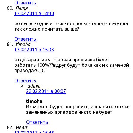
Ответить
Петя
:
13.02.2011 в 14:30
чо вы все одни и те же вопросы задаете, неужели
так сложно почитать выше?
Ответить
timoha
:
13.02.2011 в 15:33
а где гарантия что новая прошивка будет
работать 100%??вдруг будут бока как и с заменой
привода?О_О
Ответить
admin
:
22.02.2011 в 00:07
timoha
Их можно будет поправить, а править косяки
замененных приводов никто не будет
Ответить
Иван
:
13.02.2011 в 15:48