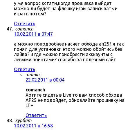
у мя вопрос кстати,когда прошивка выйдет
можно ли будет на флешку игры записывать и
играть потом?
Ответить
comanch
:
10.02.2011 в 07:47
а можно поподробнее насчет обхода ап25? я так
понял для установки этого можно обойтись без
лайва? и где можно приобрести акккаунты с
левыми поинтами? спасибо за полезный сайт
Ответить
admin
:
22.02.2011 в 00:04
comanch
Хотите сидеть в Live то вам способ обхода
AP25 не подойдет, обновляйте прошивку на
LT+
Ответить
курбат
:
10.02.2011 в 16:58