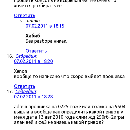
прошить консоль не вскрывая ее? Не очень то
хочется разбирать ее
Ответить
admin
:
07.02.2011 в 18:15
Хабиб
Без разбора никак.
Ответить
Седредин
:
07.02.2011 в 18:20
Xenon
вообще то написано что скоро выйдет прошивка
Ответить
Седредин
:
07.02.2011 в 18:28
admin прошивка на 0225 тоже или только на 9504
вышла а вообще как опредилить какой привод у
меня дата 13 авг 2010 года слим жд 250гб+2игры
алан вей и фз3 не знаешь какой привод?