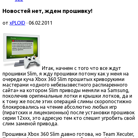
Новостей нет, ждем прошивку!
от
xPLOID
· 06.02.2011
Итак, начнем с того что все ждут
прошивки Slim, я жду прошивки потому как у меня на
очереди куча Xbox 360 Slim прошитых криворукими
мастерами «одного небезызвестного распиаренного
сайта» на котором Slim приводы меняли на Samsung,
поколечив оригинальные лотки и крышки лотков, да и
к тому же после этих операций слимы скоропостижно
блокировались на чтение абсолютно любых игр
(пиратских и лицензионных) после установки прошивок
серии 12ххх, это адресую тем кто спешит угробить свой
слим заменой привода.
Прошивка Xbox 360 Slim давно готова, но Team Xecuter,