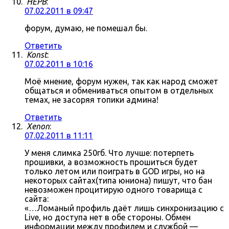
HEPB
:
07.02.2011 в 09:47
форум, думаю, не помешал бы.
Ответить
Konst
:
07.02.2011 в 10:16
Моё мнение, форум нужен, так как народ сможет
общаться и обмениваться опытом в отдельных
темах, не засоряя топики админа!
Ответить
Xenon
:
07.02.2011 в 11:11
У меня слимка 250гб. Что лучше: потерпеть
прошивки, а возможность прошиться будет
только летом или поиграть в GOD игры, но на
некоторых сайтах(типа юниона) пишут, что бан
невозможен процитирую одного товарища с
сайта:
«…Ломаный профиль даёт лишь синхронизацию с
Live, но доступа нет в обе стороны. Обмен
информации между профилем и службой —