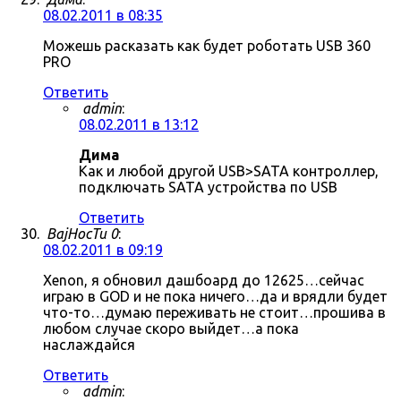
08.02.2011 в 08:35
Можешь расказать как будет роботать USB 360
PRO
Ответить
admin
:
08.02.2011 в 13:12
Дима
Как и любой другой USB>SATA контроллер,
подключать SATA устройства по USB
Ответить
BajHocTu 0
:
08.02.2011 в 09:19
Xenon, я обновил дашбоард до 12625…сейчас
играю в GOD и не пока ничего…да и врядли будет
что-то…думаю переживать не стоит…прошива в
любом случае скоро выйдет…а пока
наслаждайся
Ответить
admin
: