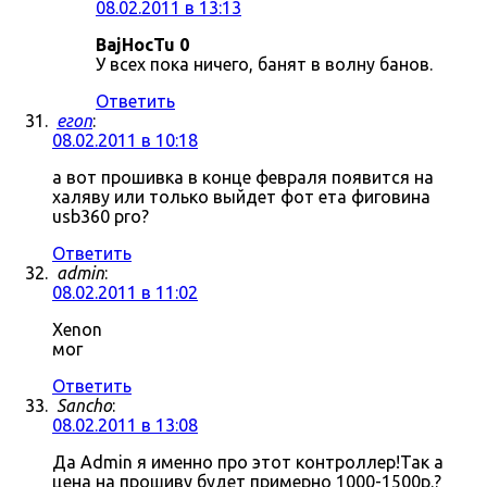
08.02.2011 в 13:13
BajHocTu 0
У всех пока ничего, банят в волну банов.
Ответить
егоп
:
08.02.2011 в 10:18
а вот прошивка в конце февраля появится на
халяву или только выйдет фот ета фиговина
usb360 pro?
Ответить
admin
:
08.02.2011 в 11:02
Xenon
мог
Ответить
Sancho
:
08.02.2011 в 13:08
Да Admin я именно про этот контроллер!Так а
цена на прошиву будет примерно 1000-1500р.?