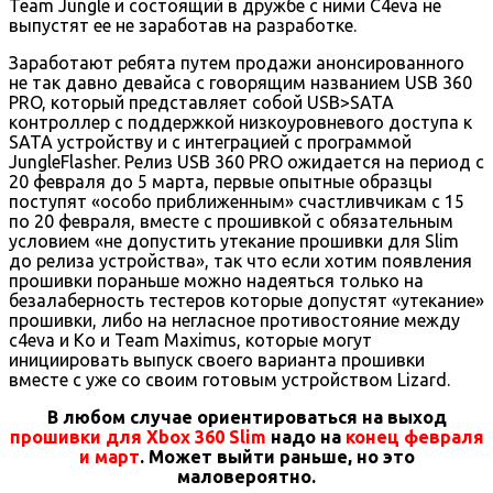
Team Jungle и состоящий в дружбе с ними C4eva не
выпустят ее не заработав на разработке.
Заработают ребята путем продажи анонсированного
не так давно девайса с говорящим названием USB 360
PRO, который представляет собой USB>SATA
контроллер с поддержкой низкоуровневого доступа к
SATA устройству и с интеграцией с программой
JungleFlasher. Релиз USB 360 PRO ожидается на период с
20 февраля до 5 марта, первые опытные образцы
поступят «особо приближенным» счастливчикам с 15
по 20 февраля, вместе с прошивкой с обязательным
условием «не допустить утекание прошивки для Slim
до релиза устройства», так что если хотим появления
прошивки пораньше можно надеяться только на
безалаберность тестеров которые допустят «утекание»
прошивки, либо на негласное противостояние между
c4eva и Ko и Team Maximus, которые могут
инициировать выпуск своего варианта прошивки
вместе с уже со своим готовым устройством Lizard.
В любом случае ориентироваться на выход
прошивки для Xbox 360 Slim
надо на
конец февраля
и март
. Может выйти раньше, но это
маловероятно.