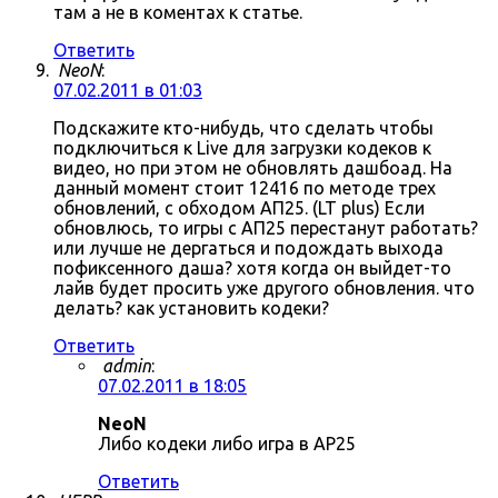
там а не в коментах к статье.
Ответить
NeoN
:
07.02.2011 в 01:03
Подскажите кто-нибудь, что сделать чтобы
подключиться к Live для загрузки кодеков к
видео, но при этом не обновлять дашбоад. На
данный момент стоит 12416 по методе трех
обновлений, с обходом АП25. (LT plus) Если
обновлюсь, то игры с АП25 перестанут работать?
или лучше не дергаться и подождать выхода
пофиксенного даша? хотя когда он выйдет-то
лайв будет просить уже другого обновления. что
делать? как установить кодеки?
Ответить
admin
:
07.02.2011 в 18:05
NeoN
Либо кодеки либо игра в AP25
Ответить