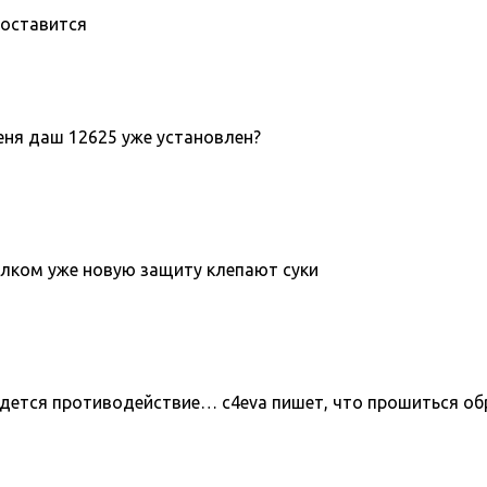
поставится
меня даш 12625 уже установлен?
толком уже новую защиту клепают суки
йдется противодействие… c4eva пишет, что прошиться об