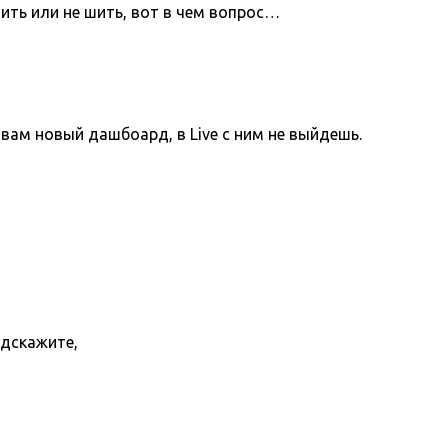
ить или не шить, вот в чем вопрос…
вам новый дашбоард, в Live с ним не выйдешь.
одскажите,