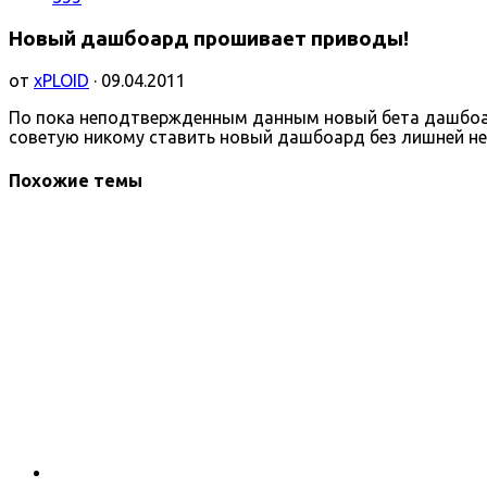
Новый дашбоард прошивает приводы!
от
xPLOID
· 09.04.2011
По пока неподтвержденным данным новый бета дашбоард
советую никому ставить новый дашбоард без лишней н
Похожие темы