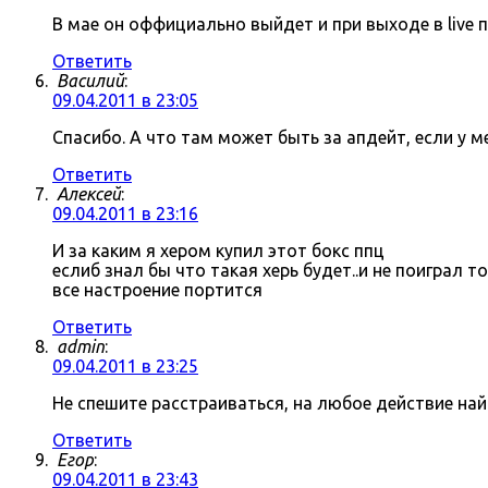
В мае он оффициально выйдет и при выходе в live 
Ответить
Василий
:
09.04.2011 в 23:05
Спасибо. А что там может быть за апдейт, если у 
Ответить
Алексей
:
09.04.2011 в 23:16
И за каким я хером купил этот бокс ппц
еслиб знал бы что такая херь будет..и не поиграл 
все настроение портится
Ответить
admin
:
09.04.2011 в 23:25
Не спешите расстраиваться, на любое действие на
Ответить
Егор
:
09.04.2011 в 23:43