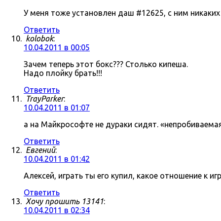
У меня тоже установлен даш #12625, с ним никаки
Ответить
kolobok
:
10.04.2011 в 00:05
Зачем теперь этот бокс??? Столько кипеша.
Надо плойку брать!!!
Ответить
TrayParker
:
10.04.2011 в 01:07
а на Майкрософте не дураки сидят. «непробиваема
Ответить
Евгений
:
10.04.2011 в 01:42
Алексей, играть ты его купил, какое отношение к 
Ответить
Хочу прошить 13141
:
10.04.2011 в 02:34