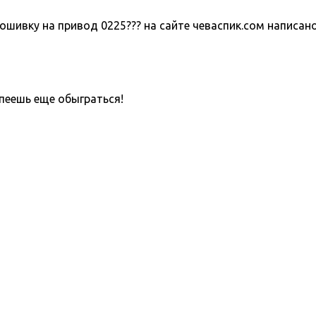
шивку на привод 0225??? на сайте чеваспик.сом написано 
пеешь еще обыграться!