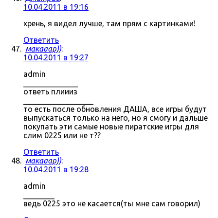
10.04.2011 в 19:16
хрень, я видел лучше, там прям с картинками!
Ответить
макааар))
:
10.04.2011 в 19:27
admin
______________
ответь плиииз
__________________
то есть после обновления ДАША, все игры будут
выпускаться только на него, но я смогу и дальше
покупать эти самые новые пиратские игры для
слим 0225 или не т??
Ответить
макааар))
:
10.04.2011 в 19:28
admin
________
ведь 0225 это не касается(ты мне сам говорил)