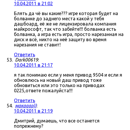
10.04.2011 в 21:02
Блять да чё вы какие??? игре которая будет на
болванке до заднего места какой у тебя
дашбоард, её же не лицензировала компания
майкрософт, так что забейте!!! болванка есть
болванка, а игра есть игра, просто нарезанная на
диск и всё, никто на неё защиту во время
нарезания не ставит!
Ответить
Dark00619
:
10.04.2011 в 21:17
я так понимаю если у меня привод 9504 и если я
обновлюсь на новый даш привод тоже
обновиться или это только на приводах
0225,ответе пожалуйста!!!
Ответить
макааар))
:
10.04.2011 в 21:19
Дмитрий, думаешь, что все останется
попрежнему?