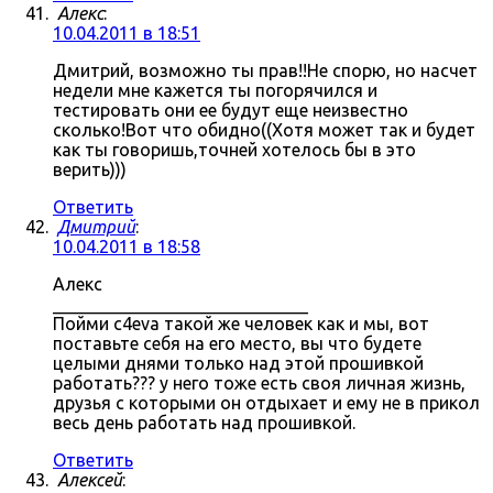
Алекс
:
10.04.2011 в 18:51
Дмитрий, возможно ты прав!!Не спорю, но насчет
недели мне кажется ты погорячился и
тестировать они ее будут еще неизвестно
сколько!Вот что обидно((Хотя может так и будет
как ты говоришь,точней хотелось бы в это
верить)))
Ответить
Дмитрий
:
10.04.2011 в 18:58
Алекс
_____________________________
Пойми c4eva такой же человек как и мы, вот
поставьте себя на его место, вы что будете
целыми днями только над этой прошивкой
работать??? у него тоже есть своя личная жизнь,
друзья с которыми он отдыхает и ему не в прикол
весь день работать над прошивкой.
Ответить
Алексей
: