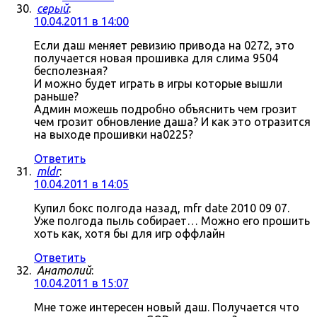
серый
:
10.04.2011 в 14:00
Если даш меняет ревизию привода на 0272, это
получается новая прошивка для слима 9504
бесполезная?
И можно будет играть в игры которые вышли
раньше?
Админ можешь подробно объяснить чем грозит
чем грозит обновление даша? И как это отразится
на выходе прошивки на0225?
Ответить
mldr
:
10.04.2011 в 14:05
Купил бокс полгода назад, mfr date 2010 09 07.
Уже полгода пыль собирает… Можно его прошить
хоть как, хотя бы для игр оффлайн
Ответить
Анатолий
:
10.04.2011 в 15:07
Мне тоже интересен новый даш. Получается что