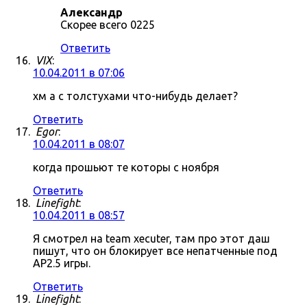
Александр
Скорее всего 0225
Ответить
VIX
:
10.04.2011 в 07:06
хм а с толстухами что-нибудь делает?
Ответить
Egor
:
10.04.2011 в 08:07
когда прошьют те которы с ноября
Ответить
Linefight
:
10.04.2011 в 08:57
Я смотрел на team xecuter, там про этот даш
пишут, что он блокирует все непатченные под
AP2.5 игры.
Ответить
Linefight
: