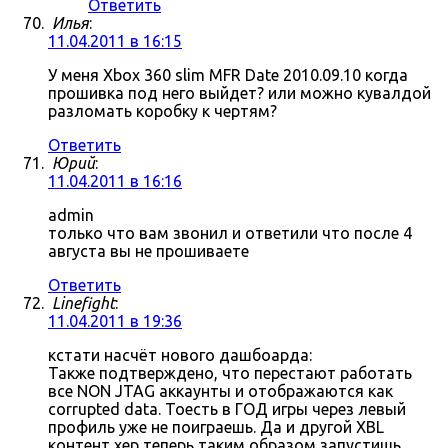
Ответить
Илья
:
11.04.2011 в 16:15
У меня Xbox 360 slim MFR Date 2010.09.10 когда
прошивка под него выйдет? или можно кувалдой
разломать коробку к чертям?
Ответить
Юрий
:
11.04.2011 в 16:16
admin
только что вам звонил и ответили что после 4
августа вы не прошиваете
Ответить
Linefight
:
11.04.2011 в 19:36
кстати насчёт нового дашбоарда:
Также подтверждено, что перестают работать
все NON JTAG аккаунты и отображаются как
corrupted data. Тоесть в ГОД игры через левый
профиль уже не поиграешь. Да и другой XBL
контент хер теперь таким образом запустишь.