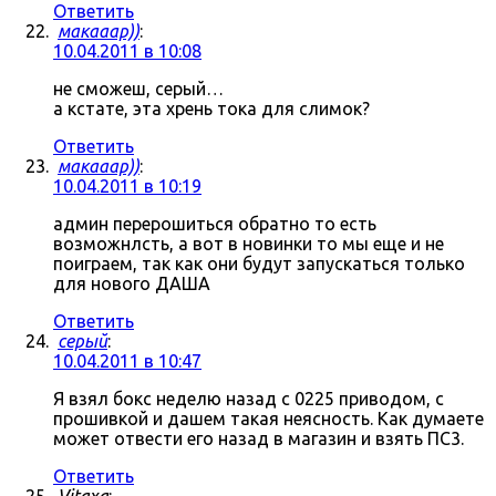
Ответить
макааар))
:
10.04.2011 в 10:08
не сможеш, серый…
а кстате, эта хрень тока для слимок?
Ответить
макааар))
:
10.04.2011 в 10:19
админ перерошиться обратно то есть
возможнлсть, а вот в новинки то мы еще и не
поиграем, так как они будут запускаться только
для нового ДАША
Ответить
серый
:
10.04.2011 в 10:47
Я взял бокс неделю назад с 0225 приводом, с
прошивкой и дашем такая неясность. Как думаете
может отвести его назад в магазин и взять ПС3.
Ответить