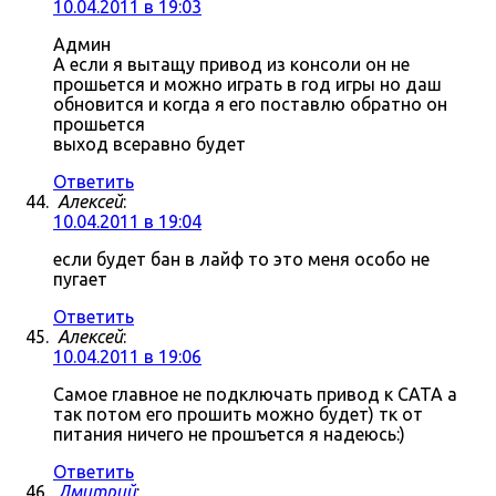
10.04.2011 в 19:03
Админ
А если я вытащу привод из консоли он не
прошьется и можно играть в год игры но даш
обновится и когда я его поставлю обратно он
прошьется
выход всеравно будет
Ответить
Алексей
:
10.04.2011 в 19:04
если будет бан в лайф то это меня особо не
пугает
Ответить
Алексей
:
10.04.2011 в 19:06
Самое главное не подключать привод к САТА а
так потом его прошить можно будет) тк от
питания ничего не прошъется я надеюсь:)
Ответить
Дмитрий
: