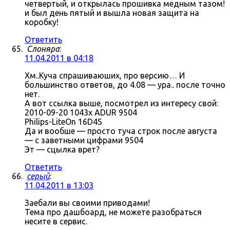
четвертый, и открылась прошивка медным тазом!
и был день пятый и вышла новая защита на
коробку!
Ответить
Слоняра
:
11.04.2011 в 04:18
Хм..Куча спрашиваюших, про версию… И
большинство ответов, до 4.08 — ура.. после точно
нет.
А вот ссылка выше, посмотрел из интересу свой:
2010-09-20 1043x ADUR 9504
Philips-LiteOn 16D4S
Да и вообше — просто туча строк после августа
— с заветными цифрами 9504
Эт — сцылка врет?
Ответить
серый
:
11.04.2011 в 13:03
Заебали вы своими приводами!
Тема про дашбоард, не можете разобраться
несите в сервис.