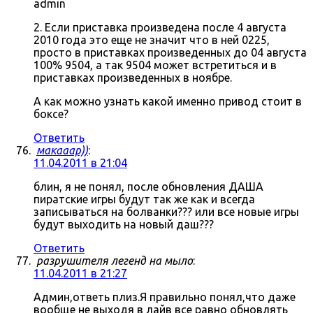
admin
2. Если приставка произведена после 4 августа
2010 года это еще не значит что в ней 0225,
просто в приставках произведенных до 04 августа
100% 9504, а так 9504 может встретиться и в
приставках произведенных в ноябре.
А как можно узнать какой именно привод стоит в
боксе?
Ответить
макааар))
:
11.04.2011 в 21:04
блин, я не понял, после обновления ДАША
пиратские игры будут так же как и всегда
записываться на болванки??? или все новые игры
будут выходить на новый даш???
Ответить
разрушителя легенд на мыло
:
11.04.2011 в 21:27
Админ,ответь плиз.Я правильно понял,что даже
вообще не выходя в лайв все равно обновлять