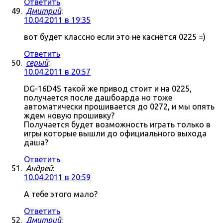
Ответить
Дмитрий
:
10.04.2011 в 19:35
вот будет классно если это не каснётся 0225 =)
Ответить
серый
:
10.04.2011 в 20:57
DG-16D4S такой же привод стоит и на 0225,
получается после дашбоарда но тоже
автоматически прошивается до 0272, и мы опять
ждем новую прошивку?
Получается будет возможность играть только в
игры которые вышли до официального выхода
даша?
Ответить
Андрей
:
10.04.2011 в 20:59
А тебе этого мало?
Ответить
Дмитрий
: