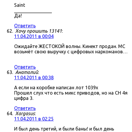
Saint
________________
Да!
Ответить
Хочу прошить 13141
:
11.04.2011 в 00:04
Ожидайте ЖЕСТОКОЙ волны. Кинект продан. МС
возьмёт свою выручку с цифровых наркоманов…
Ответить
Анатолий
:
11.04.2011 в 00:38
А если на коробке написан лот 1039x
Прошел слух что есть микс приводов, но на СН 4я
цифра 3.
Ответить
Xargasus
:
11.04.2011 в 02:25
И был день третий, и были баны! и был день