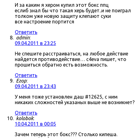
И за каким я хером купил этот бокс ппц
еслиб знал бы что такая херь будет..и не поиграл
толком уже новую защиту клепают суки
все настроение портится
Ответить
admin
:
09.04.2011 в 23:25
Не спешите расстраиваться, на любое действие
найдется противодействие… c4eva пишет, что
прошиться обратно есть возможность.
Ответить
Егор
:
09.04.2011 в 23:43
У меня тоже установлен даш #12625, с ним
никаких сложностей указаных выше не возникнет?
Ответить
kolobok
:
10.04.2011 в 00:05
Зачем теперь этот бокс??? Столько кипеша.