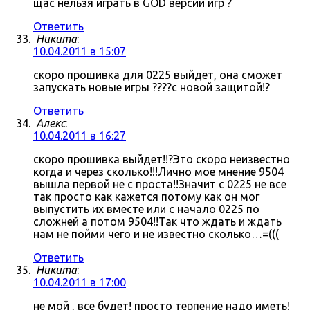
щас нельзя играть в GOD версии игр ?
Ответить
Никита
:
10.04.2011 в 15:07
скоро прошивка для 0225 выйдет, она сможет
запускать новые игры ????с новой защитой!?
Ответить
Алекс
:
10.04.2011 в 16:27
скоро прошивка выйдет!!?Это скоро неизвестно
когда и через сколько!!!Лично мое мнение 9504
вышла первой не с проста!!Значит с 0225 не все
так просто как кажется потому как он мог
выпустить их вместе или с начало 0225 по
сложней а потом 9504!!Так что ждать и ждать
нам не пойми чего и не известно сколько…=(((
Ответить
Никита
:
10.04.2011 в 17:00
не мой , все будет! просто терпение надо иметь!