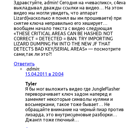
Здравстуйте, admin! Сегодня на «чеваспикс», c4eva
выкладывал дважды ссылки на видео… На этом
видео мы могли увидеть, что аппарат
Lizard(насколько я понял вы им прошиваете) при
снятие ключа неправильно его хеширует…
вообщем начало текста с видео следующая
«THESE CRITICAL AREAS CAN BE HASHED. NOT
CORRECT = DETECTED = BAN. TRY IMPORTING
LIZARD DUMPING FW INTO THE NEW JF THAT
DETECTS BAD KEY/SERIAL AREAS» — посмотрите
сами,так ли это?!
Ответить
admin
:
15.04.2011 в 20:04
Tyler
Я бы мог выложить видео где JungleFlasher
переворачивает ключ задом наперед и
заменяет некоторые символы нулями и
восьмерками, такое тоже бывает… Не
обращайте внимание на черный пиар против
лизарда, это внутрисценовые разборки…
Джангл тоже глючный…