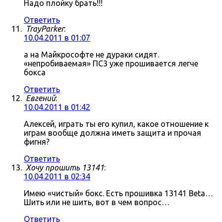
Надо плойку брать!!!
Ответить
TrayParker
:
10.04.2011 в 01:07
а на Майкрософте не дураки сидят.
«непробиваемая» ПС3 уже прошивается легче
бокса
Ответить
Евгений
:
10.04.2011 в 01:42
Алексей, играть ты его купил, какое отношение к
играм вообще должна иметь защита и прочая
фигня?
Ответить
Хочу прошить 13141
:
10.04.2011 в 02:34
Имею «чистый» бокс. Есть прошивка 13141 Beta…
Шить или не шить, вот в чем вопрос…
Ответить