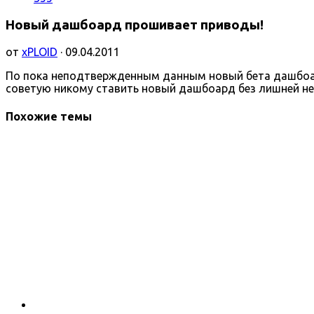
Новый дашбоард прошивает приводы!
от
xPLOID
· 09.04.2011
По пока неподтвержденным данным новый бета дашбоард
советую никому ставить новый дашбоард без лишней н
Похожие темы