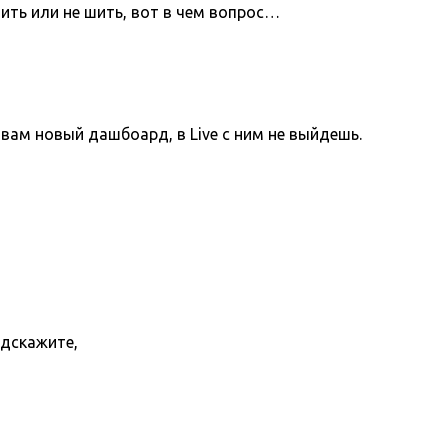
ить или не шить, вот в чем вопрос…
вам новый дашбоард, в Live с ним не выйдешь.
одскажите,