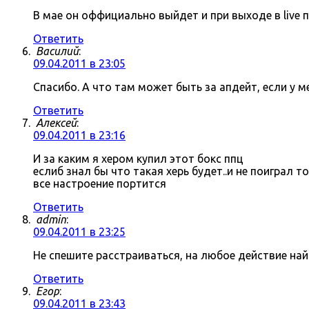
В мае он оффициально выйдет и при выходе в live 
Ответить
Василий
:
09.04.2011 в 23:05
Спасибо. А что там может быть за апдейт, если у 
Ответить
Алексей
:
09.04.2011 в 23:16
И за каким я хером купил этот бокс ппц
еслиб знал бы что такая херь будет..и не поиграл 
все настроение портится
Ответить
admin
:
09.04.2011 в 23:25
Не спешите расстраиваться, на любое действие на
Ответить
Егор
:
09.04.2011 в 23:43