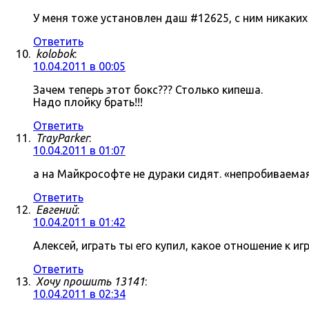
У меня тоже установлен даш #12625, с ним никаки
Ответить
kolobok
:
10.04.2011 в 00:05
Зачем теперь этот бокс??? Столько кипеша.
Надо плойку брать!!!
Ответить
TrayParker
:
10.04.2011 в 01:07
а на Майкрософте не дураки сидят. «непробиваема
Ответить
Евгений
:
10.04.2011 в 01:42
Алексей, играть ты его купил, какое отношение к 
Ответить
Хочу прошить 13141
:
10.04.2011 в 02:34