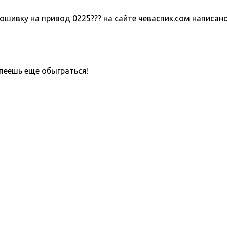
шивку на привод 0225??? на сайте чеваспик.сом написано 
пеешь еще обыграться!