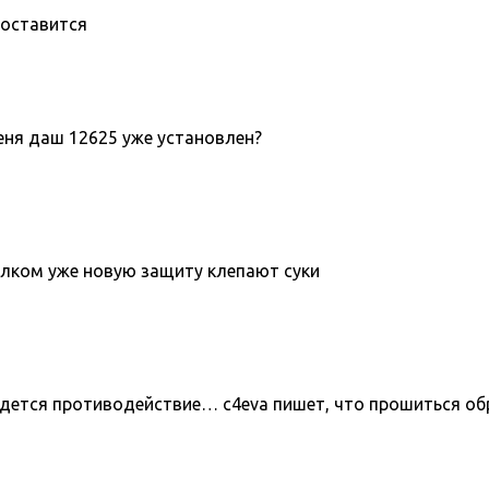
поставится
меня даш 12625 уже установлен?
толком уже новую защиту клепают суки
йдется противодействие… c4eva пишет, что прошиться об