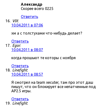
Александр
Скорее всего 0225
Ответить
VIX
:
10.04.2011 в 07:06
хм а с толстухами что-нибудь делает?
Ответить
Egor
:
10.04.2011 в 08:07
когда прошьют те которы с ноября
Ответить
Linefight
:
10.04.2011 в 08:57
Я смотрел на team xecuter, там про этот даш
пишут, что он блокирует все непатченные под
AP2.5 игры.
Ответить
Linefight
: