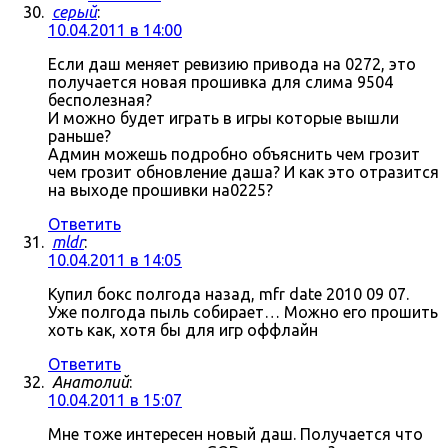
серый
:
10.04.2011 в 14:00
Если даш меняет ревизию привода на 0272, это
получается новая прошивка для слима 9504
бесполезная?
И можно будет играть в игры которые вышли
раньше?
Админ можешь подробно объяснить чем грозит
чем грозит обновление даша? И как это отразится
на выходе прошивки на0225?
Ответить
mldr
:
10.04.2011 в 14:05
Купил бокс полгода назад, mfr date 2010 09 07.
Уже полгода пыль собирает… Можно его прошить
хоть как, хотя бы для игр оффлайн
Ответить
Анатолий
:
10.04.2011 в 15:07
Мне тоже интересен новый даш. Получается что