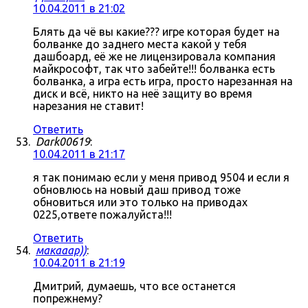
10.04.2011 в 21:02
Блять да чё вы какие??? игре которая будет на
болванке до заднего места какой у тебя
дашбоард, её же не лицензировала компания
майкрософт, так что забейте!!! болванка есть
болванка, а игра есть игра, просто нарезанная на
диск и всё, никто на неё защиту во время
нарезания не ставит!
Ответить
Dark00619
:
10.04.2011 в 21:17
я так понимаю если у меня привод 9504 и если я
обновлюсь на новый даш привод тоже
обновиться или это только на приводах
0225,ответе пожалуйста!!!
Ответить
макааар))
:
10.04.2011 в 21:19
Дмитрий, думаешь, что все останется
попрежнему?