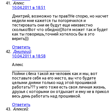
Алекс
:
10.04.2011 в 18:51
Дмитрий, возможно ты прав!!Не спорю, но насчет
недели мне кажется ты погорячился и
тестировать они ее будут еще неизвестно
сколько!Вот что обидно((Хотя может так и будет
как ты говоришь,точней хотелось бы в это
верить)))
Ответить
Дмитрий
:
10.04.2011 в 18:58
Алекс
_____________________________
Пойми c4eva такой же человек как и мы, вот
поставьте себя на его место, вы что будете
целыми днями только над этой прошивкой
работать??? у него тоже есть своя личная жизнь,
друзья с которыми он отдыхает и ему не в прикол
весь день работать над прошивкой.
Ответить
Алексей
: