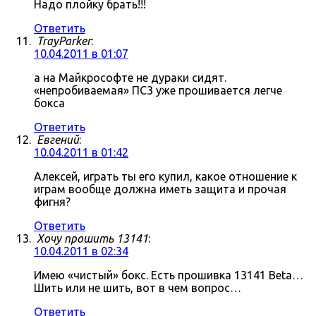
Надо плойку брать!!!
Ответить
TrayParker
:
10.04.2011 в 01:07
а на Майкрософте не дураки сидят.
«непробиваемая» ПС3 уже прошивается легче
бокса
Ответить
Евгений
:
10.04.2011 в 01:42
Алексей, играть ты его купил, какое отношение к
играм вообще должна иметь защита и прочая
фигня?
Ответить
Хочу прошить 13141
:
10.04.2011 в 02:34
Имею «чистый» бокс. Есть прошивка 13141 Beta…
Шить или не шить, вот в чем вопрос…
Ответить