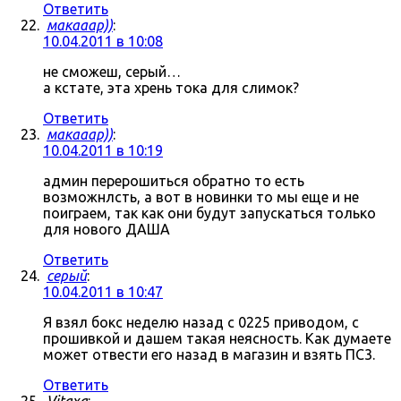
Ответить
макааар))
:
10.04.2011 в 10:08
не сможеш, серый…
а кстате, эта хрень тока для слимок?
Ответить
макааар))
:
10.04.2011 в 10:19
админ перерошиться обратно то есть
возможнлсть, а вот в новинки то мы еще и не
поиграем, так как они будут запускаться только
для нового ДАША
Ответить
серый
:
10.04.2011 в 10:47
Я взял бокс неделю назад с 0225 приводом, с
прошивкой и дашем такая неясность. Как думаете
может отвести его назад в магазин и взять ПС3.
Ответить