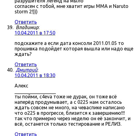
разрушителя легенд на мыло
согласен с тобой, мне хватит игры MMA и Naruto
storm 2!)))
Ответить
Владимир
:
10.04.2011 в 17:50
подскажите а если дата консоли 2011.01.05 то
прошивка подойдет которая вышла или надо еще
ждать?
Ответить
Дмитрий
:
10.04.2011 в 18:30
Алекс
_________________
ты пойми, c4eva тоже не дурак, он тоже всё
наперёд продумывает, а с 0225 нам осталось
ждать совсем не много, на чеваспике написано
что о225 в прогрессе, близится к завершению!!!
так что примерно через неделю он её закончит, и
всё, останется только тестирование и РЕЛИЗ.
Ответить