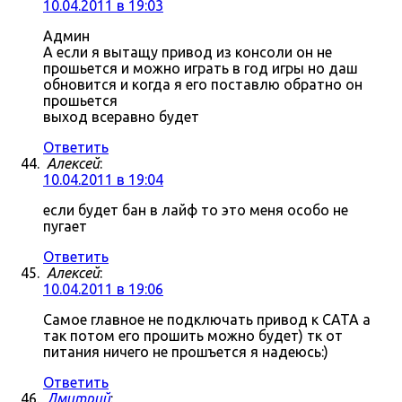
10.04.2011 в 19:03
Админ
А если я вытащу привод из консоли он не
прошьется и можно играть в год игры но даш
обновится и когда я его поставлю обратно он
прошьется
выход всеравно будет
Ответить
Алексей
:
10.04.2011 в 19:04
если будет бан в лайф то это меня особо не
пугает
Ответить
Алексей
:
10.04.2011 в 19:06
Самое главное не подключать привод к САТА а
так потом его прошить можно будет) тк от
питания ничего не прошъется я надеюсь:)
Ответить
Дмитрий
: