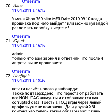
Ответить
Илья
:
11.04.2011 в 16:15
У меня Xbox 360 slim MFR Date 2010.09.10 когда
прошивка под него выйдет? или можно кувалдой
разломать коробку к чертям?
Ответить
Юрий
:
11.04.2011 в 16:16
admin
только что вам звонил и ответили что после 4
августа вы не прошиваете
Ответить
Linefight
:
11.04.2011 в 19:36
кстати насчёт нового дашбоарда:
Также подтверждено, что перестают работать
все NON JTAG аккаунты и отображаются как
corrupted data. Тоесть в ГОД игры через левый
профиль уже не поиграешь. Да и другой XBL
контент хер теперь таким образом запустишь.