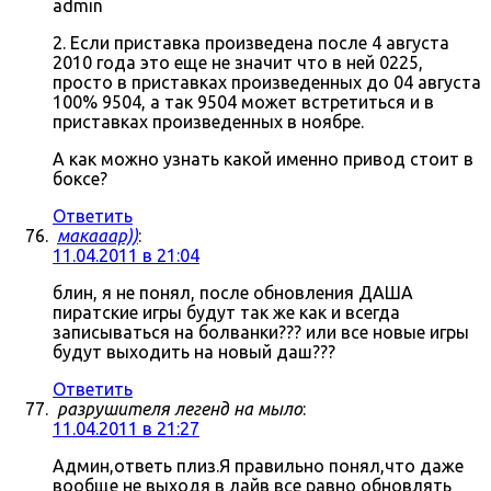
admin
2. Если приставка произведена после 4 августа
2010 года это еще не значит что в ней 0225,
просто в приставках произведенных до 04 августа
100% 9504, а так 9504 может встретиться и в
приставках произведенных в ноябре.
А как можно узнать какой именно привод стоит в
боксе?
Ответить
макааар))
:
11.04.2011 в 21:04
блин, я не понял, после обновления ДАША
пиратские игры будут так же как и всегда
записываться на болванки??? или все новые игры
будут выходить на новый даш???
Ответить
разрушителя легенд на мыло
:
11.04.2011 в 21:27
Админ,ответь плиз.Я правильно понял,что даже
вообще не выходя в лайв все равно обновлять