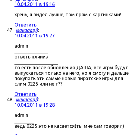
10.04.2011 в 19:16
хрень, я видел лучше, там прям с картинками!
Ответить
макааар))
:
10.04.2011 в 19:27
admin
______________
ответь плиииз
__________________
то есть после обновления ДАША, все игры будут
выпускаться только на него, но я смогу и дальше
покупать эти самые новые пиратские игры для
слим 0225 или не т??
Ответить
макааар))
:
10.04.2011 в 19:28
admin
________
ведь 0225 это не касается(ты мне сам говорил)