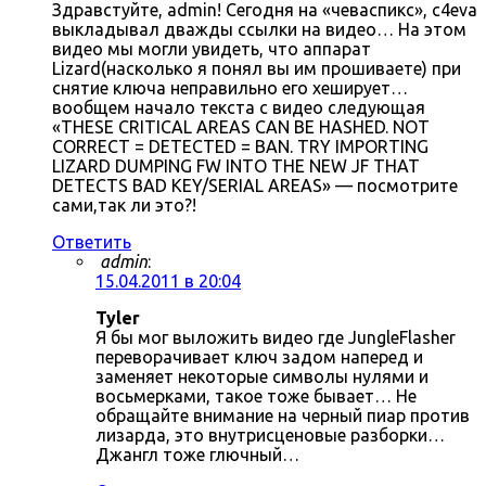
Здравстуйте, admin! Сегодня на «чеваспикс», c4eva
выкладывал дважды ссылки на видео… На этом
видео мы могли увидеть, что аппарат
Lizard(насколько я понял вы им прошиваете) при
снятие ключа неправильно его хеширует…
вообщем начало текста с видео следующая
«THESE CRITICAL AREAS CAN BE HASHED. NOT
CORRECT = DETECTED = BAN. TRY IMPORTING
LIZARD DUMPING FW INTO THE NEW JF THAT
DETECTS BAD KEY/SERIAL AREAS» — посмотрите
сами,так ли это?!
Ответить
admin
:
15.04.2011 в 20:04
Tyler
Я бы мог выложить видео где JungleFlasher
переворачивает ключ задом наперед и
заменяет некоторые символы нулями и
восьмерками, такое тоже бывает… Не
обращайте внимание на черный пиар против
лизарда, это внутрисценовые разборки…
Джангл тоже глючный…