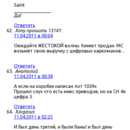
Saint
________________
Да!
Ответить
Хочу прошить 13141
:
11.04.2011 в 00:04
Ожидайте ЖЕСТОКОЙ волны. Кинект продан. МС
возьмёт свою выручку с цифровых наркоманов…
Ответить
Анатолий
:
11.04.2011 в 00:38
А если на коробке написан лот 1039x
Прошел слух что есть микс приводов, но на СН 4я
цифра 3.
Ответить
Xargasus
:
11.04.2011 в 02:25
И был день третий, и были баны! и был день