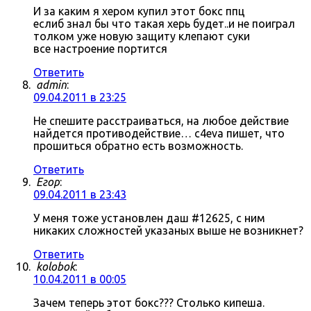
И за каким я хером купил этот бокс ппц
еслиб знал бы что такая херь будет..и не поиграл
толком уже новую защиту клепают суки
все настроение портится
Ответить
admin
:
09.04.2011 в 23:25
Не спешите расстраиваться, на любое действие
найдется противодействие… c4eva пишет, что
прошиться обратно есть возможность.
Ответить
Егор
:
09.04.2011 в 23:43
У меня тоже установлен даш #12625, с ним
никаких сложностей указаных выше не возникнет?
Ответить
kolobok
:
10.04.2011 в 00:05
Зачем теперь этот бокс??? Столько кипеша.