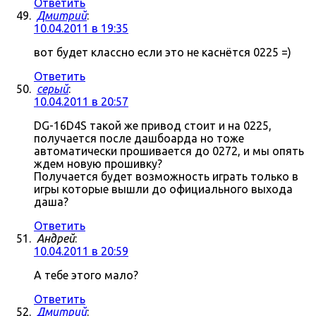
Ответить
Дмитрий
:
10.04.2011 в 19:35
вот будет классно если это не каснётся 0225 =)
Ответить
серый
:
10.04.2011 в 20:57
DG-16D4S такой же привод стоит и на 0225,
получается после дашбоарда но тоже
автоматически прошивается до 0272, и мы опять
ждем новую прошивку?
Получается будет возможность играть только в
игры которые вышли до официального выхода
даша?
Ответить
Андрей
:
10.04.2011 в 20:59
А тебе этого мало?
Ответить
Дмитрий
: