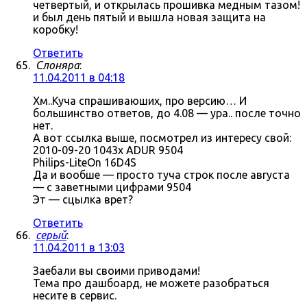
четвертый, и открылась прошивка медным тазом!
и был день пятый и вышла новая защита на
коробку!
Ответить
Слоняра
:
11.04.2011 в 04:18
Хм..Куча спрашиваюших, про версию… И
большинство ответов, до 4.08 — ура.. после точно
нет.
А вот ссылка выше, посмотрел из интересу свой:
2010-09-20 1043x ADUR 9504
Philips-LiteOn 16D4S
Да и вообше — просто туча строк после августа
— с заветными цифрами 9504
Эт — сцылка врет?
Ответить
серый
:
11.04.2011 в 13:03
Заебали вы своими приводами!
Тема про дашбоард, не можете разобраться
несите в сервис.