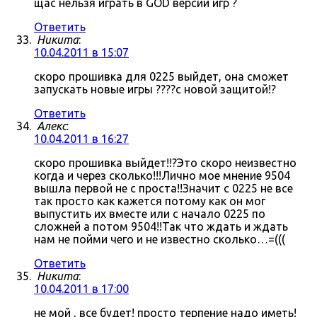
щас нельзя играть в GOD версии игр ?
Ответить
Никита
:
10.04.2011 в 15:07
скоро прошивка для 0225 выйдет, она сможет
запускать новые игры ????с новой защитой!?
Ответить
Алекс
:
10.04.2011 в 16:27
скоро прошивка выйдет!!?Это скоро неизвестно
когда и через сколько!!!Лично мое мнение 9504
вышла первой не с проста!!Значит с 0225 не все
так просто как кажется потому как он мог
выпустить их вместе или с начало 0225 по
сложней а потом 9504!!Так что ждать и ждать
нам не пойми чего и не известно сколько…=(((
Ответить
Никита
:
10.04.2011 в 17:00
не мой , все будет! просто терпение надо иметь!