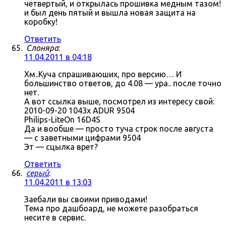
четвертый, и открылась прошивка медным тазом!
и был день пятый и вышла новая защита на
коробку!
Ответить
Слоняра
:
11.04.2011 в 04:18
Хм..Куча спрашиваюших, про версию… И
большинство ответов, до 4.08 — ура.. после точно
нет.
А вот ссылка выше, посмотрел из интересу свой:
2010-09-20 1043x ADUR 9504
Philips-LiteOn 16D4S
Да и вообше — просто туча строк после августа
— с заветными цифрами 9504
Эт — сцылка врет?
Ответить
серый
:
11.04.2011 в 13:03
Заебали вы своими приводами!
Тема про дашбоард, не можете разобраться
несите в сервис.