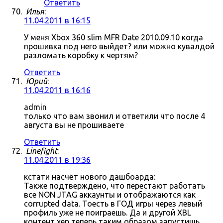
Ответить
Илья
:
11.04.2011 в 16:15
У меня Xbox 360 slim MFR Date 2010.09.10 когда
прошивка под него выйдет? или можно кувалдой
разломать коробку к чертям?
Ответить
Юрий
:
11.04.2011 в 16:16
admin
только что вам звонил и ответили что после 4
августа вы не прошиваете
Ответить
Linefight
:
11.04.2011 в 19:36
кстати насчёт нового дашбоарда:
Также подтверждено, что перестают работать
все NON JTAG аккаунты и отображаются как
corrupted data. Тоесть в ГОД игры через левый
профиль уже не поиграешь. Да и другой XBL
контент хер теперь таким образом запустишь.