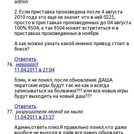
admin
2. Если приставка произведена после 4 августа
2010 года это еще не значит что в ней 0225,
просто в приставках произведенных до 04 августа
100% 9504, а так 9504 может встретиться и в
приставках произведенных в ноябре.
А как можно узнать какой именно привод стоит в
боксе?
Ответить
макааар))
:
11.04.2011 в 21:04
блин, я не понял, после обновления ДАША
пиратские игры будут так же как и всегда
записываться на болванки??? или все новые игры
будут выходить на новый даш???
Ответить
разрушителя легенд на мыло
:
11.04.2011 в 21:27
Админ,ответь плиз.Я правильно понял,что даже
вообще не выходя в лайв все равно обновлять