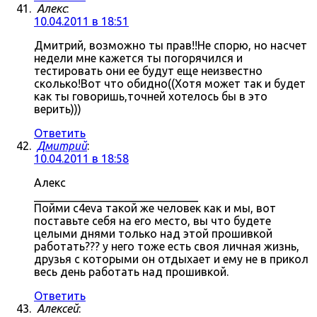
Алекс
:
10.04.2011 в 18:51
Дмитрий, возможно ты прав!!Не спорю, но насчет
недели мне кажется ты погорячился и
тестировать они ее будут еще неизвестно
сколько!Вот что обидно((Хотя может так и будет
как ты говоришь,точней хотелось бы в это
верить)))
Ответить
Дмитрий
:
10.04.2011 в 18:58
Алекс
_____________________________
Пойми c4eva такой же человек как и мы, вот
поставьте себя на его место, вы что будете
целыми днями только над этой прошивкой
работать??? у него тоже есть своя личная жизнь,
друзья с которыми он отдыхает и ему не в прикол
весь день работать над прошивкой.
Ответить
Алексей
: