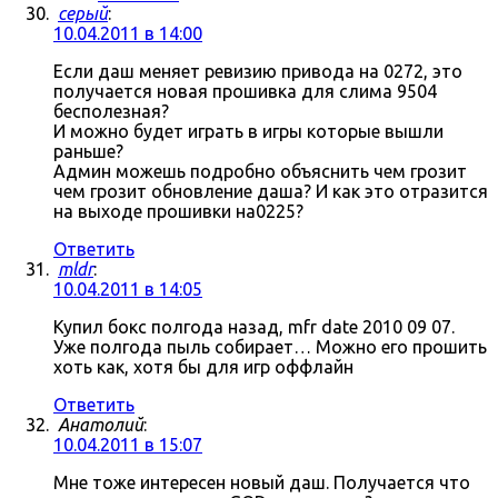
серый
:
10.04.2011 в 14:00
Если даш меняет ревизию привода на 0272, это
получается новая прошивка для слима 9504
бесполезная?
И можно будет играть в игры которые вышли
раньше?
Админ можешь подробно объяснить чем грозит
чем грозит обновление даша? И как это отразится
на выходе прошивки на0225?
Ответить
mldr
:
10.04.2011 в 14:05
Купил бокс полгода назад, mfr date 2010 09 07.
Уже полгода пыль собирает… Можно его прошить
хоть как, хотя бы для игр оффлайн
Ответить
Анатолий
:
10.04.2011 в 15:07
Мне тоже интересен новый даш. Получается что