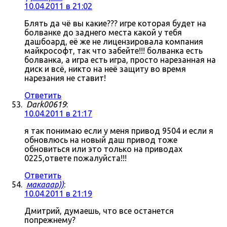
10.04.2011 в 21:02
Блять да чё вы какие??? игре которая будет на
болванке до заднего места какой у тебя
дашбоард, её же не лицензировала компания
майкрософт, так что забейте!!! болванка есть
болванка, а игра есть игра, просто нарезанная на
диск и всё, никто на неё защиту во время
нарезания не ставит!
Ответить
Dark00619
:
10.04.2011 в 21:17
я так понимаю если у меня привод 9504 и если я
обновлюсь на новый даш привод тоже
обновиться или это только на приводах
0225,ответе пожалуйста!!!
Ответить
макааар))
:
10.04.2011 в 21:19
Дмитрий, думаешь, что все останется
попрежнему?