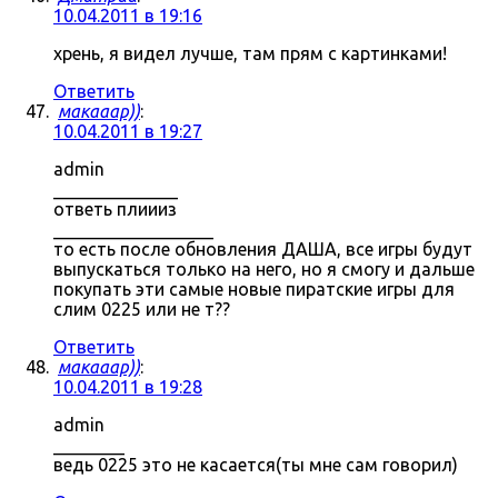
10.04.2011 в 19:16
хрень, я видел лучше, там прям с картинками!
Ответить
макааар))
:
10.04.2011 в 19:27
admin
______________
ответь плиииз
__________________
то есть после обновления ДАША, все игры будут
выпускаться только на него, но я смогу и дальше
покупать эти самые новые пиратские игры для
слим 0225 или не т??
Ответить
макааар))
:
10.04.2011 в 19:28
admin
________
ведь 0225 это не касается(ты мне сам говорил)