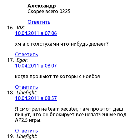
Александр
Скорее всего 0225
Ответить
VIX
:
10.04.2011 в 07:06
хм а с толстухами что-нибудь делает?
Ответить
Egor
:
10.04.2011 в 08:07
когда прошьют те которы с ноября
Ответить
Linefight
:
10.04.2011 в 08:57
Я смотрел на team xecuter, там про этот даш
пишут, что он блокирует все непатченные под
AP2.5 игры.
Ответить
Linefight
: