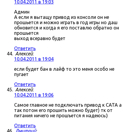
10.04.2011 в 19:03
Админ
А если я вытащу привод из консоли он не
прошьется и можно играть в год игры но даш
обновится и когда я его поставлю обратно он
прошьется
выход всеравно будет
Ответить
Алексей
:
10.04.2011 в 19:04
если будет бан в лайф то это меня особо не
пугает
Ответить
Алексей
:
10.04.2011 в 19:06
Самое главное не подключать привод к САТА а
так потом его прошить можно будет) тк от
питания ничего не прошъется я надеюсь:)
Ответить
Дмитрий
: