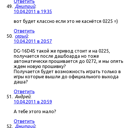
Ответить
Дмитрий
:
10.04.2011 в 19:35
вот будет классно если это не каснётся 0225 =)
Ответить
серый
:
10.04.2011 в 20:57
DG-16D4S такой же привод стоит и на 0225,
получается после дашбоарда но тоже
автоматически прошивается до 0272, и мы опять
ждем новую прошивку?
Получается будет возможность играть только в
игры которые вышли до официального выхода
даша?
Ответить
Андрей
:
10.04.2011 в 20:59
А тебе этого мало?
Ответить
Дмитрий
: