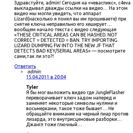
Здравстуйте, admin! Сегодня на «чеваспикс», c4eva
выкладывал дважды ссылки на видео… На этом
видео мы могли увидеть, что аппарат
Lizard(насколько я понял вы им прошиваете) при
снятие ключа неправильно его хеширует…
вообщем начало текста с видео следующая
«THESE CRITICAL AREAS CAN BE HASHED. NOT
CORRECT = DETECTED = BAN. TRY IMPORTING
LIZARD DUMPING FW INTO THE NEW JF THAT
DETECTS BAD KEY/SERIAL AREAS» — посмотрите
сами,так ли это?!
Ответить
admin
:
15.04.2011 в 20:04
Tyler
Я бы мог выложить видео где JungleFlasher
переворачивает ключ задом наперед и
заменяет некоторые символы нулями и
восьмерками, такое тоже бывает… Не
обращайте внимание на черный пиар против
лизарда, это внутрисценовые разборки…
Джангл тоже глючный…