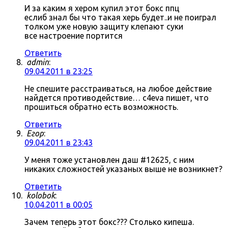
И за каким я хером купил этот бокс ппц
еслиб знал бы что такая херь будет..и не поиграл
толком уже новую защиту клепают суки
все настроение портится
Ответить
admin
:
09.04.2011 в 23:25
Не спешите расстраиваться, на любое действие
найдется противодействие… c4eva пишет, что
прошиться обратно есть возможность.
Ответить
Егор
:
09.04.2011 в 23:43
У меня тоже установлен даш #12625, с ним
никаких сложностей указаных выше не возникнет?
Ответить
kolobok
:
10.04.2011 в 00:05
Зачем теперь этот бокс??? Столько кипеша.