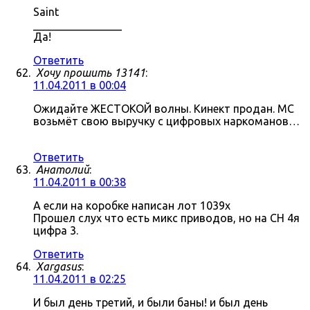
Saint
________________
Да!
Ответить
Хочу прошить 13141
:
11.04.2011 в 00:04
Ожидайте ЖЕСТОКОЙ волны. Кинект продан. МС
возьмёт свою выручку с цифровых наркоманов…
Ответить
Анатолий
:
11.04.2011 в 00:38
А если на коробке написан лот 1039x
Прошел слух что есть микс приводов, но на СН 4я
цифра 3.
Ответить
Xargasus
:
11.04.2011 в 02:25
И был день третий, и были баны! и был день