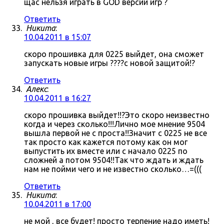
щас нельзя играть в GOD версии игр ?
Ответить
Никита
:
10.04.2011 в 15:07
скоро прошивка для 0225 выйдет, она сможет
запускать новые игры ????с новой защитой!?
Ответить
Алекс
:
10.04.2011 в 16:27
скоро прошивка выйдет!!?Это скоро неизвестно
когда и через сколько!!!Лично мое мнение 9504
вышла первой не с проста!!Значит с 0225 не все
так просто как кажется потому как он мог
выпустить их вместе или с начало 0225 по
сложней а потом 9504!!Так что ждать и ждать
нам не пойми чего и не известно сколько…=(((
Ответить
Никита
:
10.04.2011 в 17:00
не мой , все будет! просто терпение надо иметь!