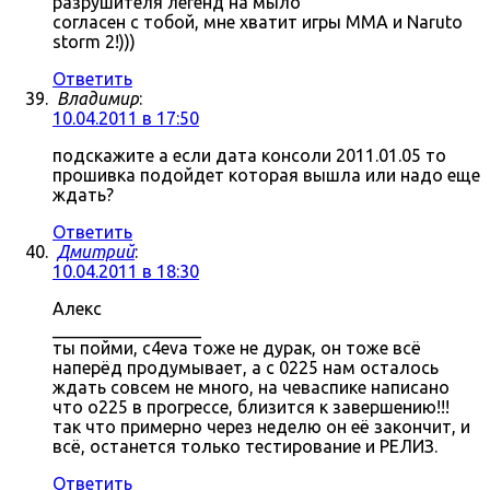
разрушителя легенд на мыло
согласен с тобой, мне хватит игры MMA и Naruto
storm 2!)))
Ответить
Владимир
:
10.04.2011 в 17:50
подскажите а если дата консоли 2011.01.05 то
прошивка подойдет которая вышла или надо еще
ждать?
Ответить
Дмитрий
:
10.04.2011 в 18:30
Алекс
_________________
ты пойми, c4eva тоже не дурак, он тоже всё
наперёд продумывает, а с 0225 нам осталось
ждать совсем не много, на чеваспике написано
что о225 в прогрессе, близится к завершению!!!
так что примерно через неделю он её закончит, и
всё, останется только тестирование и РЕЛИЗ.
Ответить