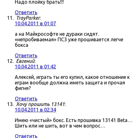
Надо плойку брать!!!
Ответить
TrayParker
:
10.04.2011 в 01:07
а на Майкрософте не дураки сидят.
«непробиваемая» ПС3 уже прошивается легче
бокса
Ответить
Евгений
:
10.04.2011 в 01:42
Алексей, играть ты его купил, какое отношение к
играм вообще должна иметь защита и прочая
фигня?
Ответить
Хочу прошить 13141
:
10.04.2011 в 02:34
Имею «чистый» бокс. Есть прошивка 13141 Beta…
Шить или не шить, вот в чем вопрос…
Ответить