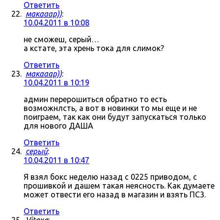
Ответить
макааар))
:
10.04.2011 в 10:08
не сможеш, серый…
а кстате, эта хрень тока для слимок?
Ответить
макааар))
:
10.04.2011 в 10:19
админ перерошиться обратно то есть
возможнлсть, а вот в новинки то мы еще и не
поиграем, так как они будут запускаться только
для нового ДАША
Ответить
серый
:
10.04.2011 в 10:47
Я взял бокс неделю назад с 0225 приводом, с
прошивкой и дашем такая неясность. Как думаете
может отвести его назад в магазин и взять ПС3.
Ответить