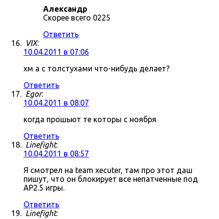
Александр
Скорее всего 0225
Ответить
VIX
:
10.04.2011 в 07:06
хм а с толстухами что-нибудь делает?
Ответить
Egor
:
10.04.2011 в 08:07
когда прошьют те которы с ноября
Ответить
Linefight
:
10.04.2011 в 08:57
Я смотрел на team xecuter, там про этот даш
пишут, что он блокирует все непатченные под
AP2.5 игры.
Ответить
Linefight
: