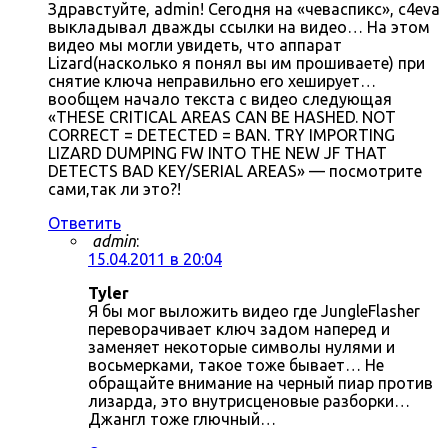
Здравстуйте, admin! Сегодня на «чеваспикс», c4eva
выкладывал дважды ссылки на видео… На этом
видео мы могли увидеть, что аппарат
Lizard(насколько я понял вы им прошиваете) при
снятие ключа неправильно его хеширует…
вообщем начало текста с видео следующая
«THESE CRITICAL AREAS CAN BE HASHED. NOT
CORRECT = DETECTED = BAN. TRY IMPORTING
LIZARD DUMPING FW INTO THE NEW JF THAT
DETECTS BAD KEY/SERIAL AREAS» — посмотрите
сами,так ли это?!
Ответить
admin
:
15.04.2011 в 20:04
Tyler
Я бы мог выложить видео где JungleFlasher
переворачивает ключ задом наперед и
заменяет некоторые символы нулями и
восьмерками, такое тоже бывает… Не
обращайте внимание на черный пиар против
лизарда, это внутрисценовые разборки…
Джангл тоже глючный…