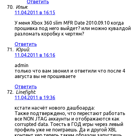
Ответить
Илья
:
11.04.2011 в 16:15
У меня Xbox 360 slim MFR Date 2010.09.10 когда
прошивка под него выйдет? или можно кувалдой
разломать коробку к чертям?
Ответить
Юрий
:
11.04.2011 в 16:16
admin
только что вам звонил и ответили что после 4
августа вы не прошиваете
Ответить
Linefight
:
11.04.2011 в 19:36
кстати насчёт нового дашбоарда:
Также подтверждено, что перестают работать
все NON JTAG аккаунты и отображаются как
corrupted data. Тоесть в ГОД игры через левый
профиль уже не поиграешь. Да и другой XBL
контент хер теперь таким образом запустишь.