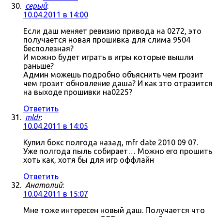
серый
:
10.04.2011 в 14:00
Если даш меняет ревизию привода на 0272, это
получается новая прошивка для слима 9504
бесполезная?
И можно будет играть в игры которые вышли
раньше?
Админ можешь подробно объяснить чем грозит
чем грозит обновление даша? И как это отразится
на выходе прошивки на0225?
Ответить
mldr
:
10.04.2011 в 14:05
Купил бокс полгода назад, mfr date 2010 09 07.
Уже полгода пыль собирает… Можно его прошить
хоть как, хотя бы для игр оффлайн
Ответить
Анатолий
:
10.04.2011 в 15:07
Мне тоже интересен новый даш. Получается что