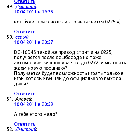
Ответить
Дмитрий
:
10.04.2011 в 19:35
вот будет классно если это не каснётся 0225 =)
Ответить
серый
:
10.04.2011 в 20:57
DG-16D4S такой же привод стоит и на 0225,
получается после дашбоарда но тоже
автоматически прошивается до 0272, и мы опять
ждем новую прошивку?
Получается будет возможность играть только в
игры которые вышли до официального выхода
даша?
Ответить
Андрей
:
10.04.2011 в 20:59
А тебе этого мало?
Ответить
Дмитрий
: