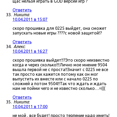
щас нельзя играть в GOD версии игр ?
Ответить
Никита
:
10.04.2011 в 15:07
скоро прошивка для 0225 выйдет, она сможет
запускать новые игры ????с новой защитой!?
Ответить
Алекс
:
10.04.2011 в 16:27
скоро прошивка выйдет!!?Это скоро неизвестно
когда и через сколько!!!Лично мое мнение 9504
вышла первой не с проста!!Значит с 0225 не все
так просто как кажется потому как он мог
выпустить их вместе или с начало 0225 по
сложней а потом 9504!!Так что ждать и ждать
нам не пойми чего и не известно сколько…=(((
Ответить
Никита
:
10.04.2011 в 17:00
не мой , все будет! просто терпение надо иметь!