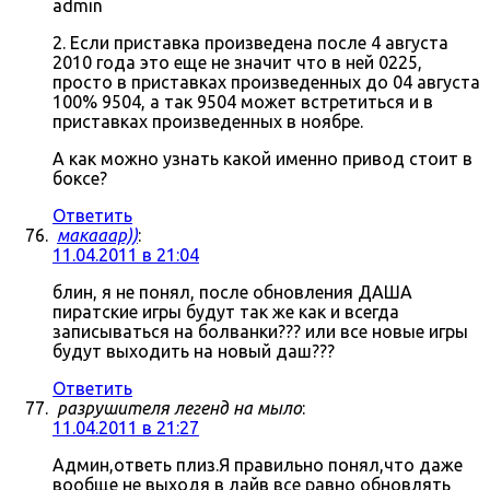
admin
2. Если приставка произведена после 4 августа
2010 года это еще не значит что в ней 0225,
просто в приставках произведенных до 04 августа
100% 9504, а так 9504 может встретиться и в
приставках произведенных в ноябре.
А как можно узнать какой именно привод стоит в
боксе?
Ответить
макааар))
:
11.04.2011 в 21:04
блин, я не понял, после обновления ДАША
пиратские игры будут так же как и всегда
записываться на болванки??? или все новые игры
будут выходить на новый даш???
Ответить
разрушителя легенд на мыло
:
11.04.2011 в 21:27
Админ,ответь плиз.Я правильно понял,что даже
вообще не выходя в лайв все равно обновлять