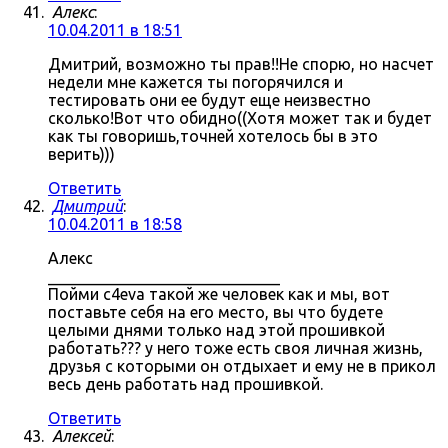
Алекс
:
10.04.2011 в 18:51
Дмитрий, возможно ты прав!!Не спорю, но насчет
недели мне кажется ты погорячился и
тестировать они ее будут еще неизвестно
сколько!Вот что обидно((Хотя может так и будет
как ты говоришь,точней хотелось бы в это
верить)))
Ответить
Дмитрий
:
10.04.2011 в 18:58
Алекс
_____________________________
Пойми c4eva такой же человек как и мы, вот
поставьте себя на его место, вы что будете
целыми днями только над этой прошивкой
работать??? у него тоже есть своя личная жизнь,
друзья с которыми он отдыхает и ему не в прикол
весь день работать над прошивкой.
Ответить
Алексей
: