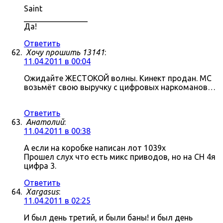
Saint
________________
Да!
Ответить
Хочу прошить 13141
:
11.04.2011 в 00:04
Ожидайте ЖЕСТОКОЙ волны. Кинект продан. МС
возьмёт свою выручку с цифровых наркоманов…
Ответить
Анатолий
:
11.04.2011 в 00:38
А если на коробке написан лот 1039x
Прошел слух что есть микс приводов, но на СН 4я
цифра 3.
Ответить
Xargasus
:
11.04.2011 в 02:25
И был день третий, и были баны! и был день