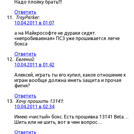
Надо плойку брать!!!
Ответить
TrayParker
:
10.04.2011 в 01:07
а на Майкрософте не дураки сидят.
«непробиваемая» ПС3 уже прошивается легче
бокса
Ответить
Евгений
:
10.04.2011 в 01:42
Алексей, играть ты его купил, какое отношение к
играм вообще должна иметь защита и прочая
фигня?
Ответить
Хочу прошить 13141
:
10.04.2011 в 02:34
Имею «чистый» бокс. Есть прошивка 13141 Beta…
Шить или не шить, вот в чем вопрос…
Ответить