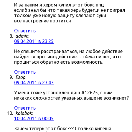
И за каким я хером купил этот бокс ппц
еслиб знал бы что такая херь будет..и не поиграл
толком уже новую защиту клепают суки
все настроение портится
Ответить
admin
:
09.04.2011 в 23:25
Не спешите расстраиваться, на любое действие
найдется противодействие… c4eva пишет, что
прошиться обратно есть возможность.
Ответить
Егор
:
09.04.2011 в 23:43
У меня тоже установлен даш #12625, с ним
никаких сложностей указаных выше не возникнет?
Ответить
kolobok
:
10.04.2011 в 00:05
Зачем теперь этот бокс??? Столько кипеша.