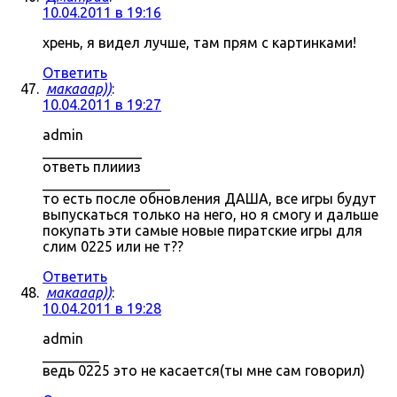
10.04.2011 в 19:16
хрень, я видел лучше, там прям с картинками!
Ответить
макааар))
:
10.04.2011 в 19:27
admin
______________
ответь плиииз
__________________
то есть после обновления ДАША, все игры будут
выпускаться только на него, но я смогу и дальше
покупать эти самые новые пиратские игры для
слим 0225 или не т??
Ответить
макааар))
:
10.04.2011 в 19:28
admin
________
ведь 0225 это не касается(ты мне сам говорил)