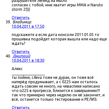
разрушителя легенд на мыло
согласен с тобой, мне хватит игры MMA и Naruto
storm 2!)))
Ответить
Владимир
:
10.04.2011 в 17:50
подскажите а если дата консоли 2011.01.05 то
прошивка подойдет которая вышла или надо еще
ждать?
Ответить
Дмитрий
:
10.04.2011 в 18:30
Алекс
_________________
ты пойми, c4eva тоже не дурак, он тоже всё
наперёд продумывает, а с 0225 нам осталось
ждать совсем не много, на чеваспике написано
что о225 в прогрессе, близится к завершению!!!
так что примерно через неделю он её закончит, и
всё, останется только тестирование и РЕЛИЗ.
Ответить