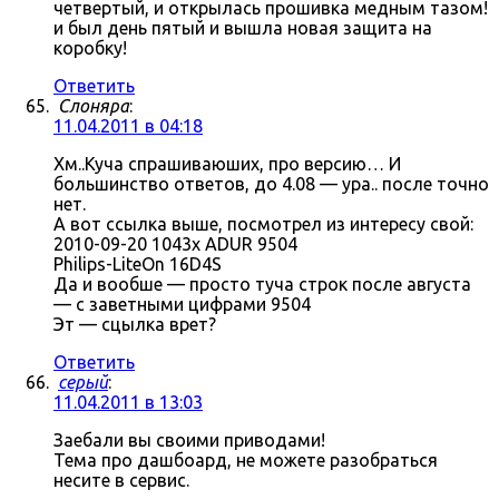
четвертый, и открылась прошивка медным тазом!
и был день пятый и вышла новая защита на
коробку!
Ответить
Слоняра
:
11.04.2011 в 04:18
Хм..Куча спрашиваюших, про версию… И
большинство ответов, до 4.08 — ура.. после точно
нет.
А вот ссылка выше, посмотрел из интересу свой:
2010-09-20 1043x ADUR 9504
Philips-LiteOn 16D4S
Да и вообше — просто туча строк после августа
— с заветными цифрами 9504
Эт — сцылка врет?
Ответить
серый
:
11.04.2011 в 13:03
Заебали вы своими приводами!
Тема про дашбоард, не можете разобраться
несите в сервис.