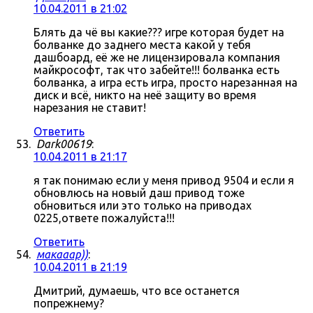
10.04.2011 в 21:02
Блять да чё вы какие??? игре которая будет на
болванке до заднего места какой у тебя
дашбоард, её же не лицензировала компания
майкрософт, так что забейте!!! болванка есть
болванка, а игра есть игра, просто нарезанная на
диск и всё, никто на неё защиту во время
нарезания не ставит!
Ответить
Dark00619
:
10.04.2011 в 21:17
я так понимаю если у меня привод 9504 и если я
обновлюсь на новый даш привод тоже
обновиться или это только на приводах
0225,ответе пожалуйста!!!
Ответить
макааар))
:
10.04.2011 в 21:19
Дмитрий, думаешь, что все останется
попрежнему?