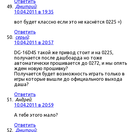
Ответить
Дмитрий
:
10.04.2011 в 19:35
вот будет классно если это не каснётся 0225 =)
Ответить
серый
:
10.04.2011 в 20:57
DG-16D4S такой же привод стоит и на 0225,
получается после дашбоарда но тоже
автоматически прошивается до 0272, и мы опять
ждем новую прошивку?
Получается будет возможность играть только в
игры которые вышли до официального выхода
даша?
Ответить
Андрей
:
10.04.2011 в 20:59
А тебе этого мало?
Ответить
Дмитрий
: