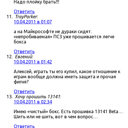
Надо плойку брать!!!
Ответить
TrayParker
:
10.04.2011 в 01:07
а на Майкрософте не дураки сидят.
«непробиваемая» ПС3 уже прошивается легче
бокса
Ответить
Евгений
:
10.04.2011 в 01:42
Алексей, играть ты его купил, какое отношение к
играм вообще должна иметь защита и прочая
фигня?
Ответить
Хочу прошить 13141
:
10.04.2011 в 02:34
Имею «чистый» бокс. Есть прошивка 13141 Beta…
Шить или не шить, вот в чем вопрос…
Ответить