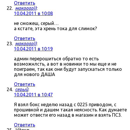
Ответить
макааар))
:
10.04.2011 в 10:08
не сможеш, серый…
а кстате, эта хрень тока для слимок?
Ответить
макааар))
:
10.04.2011 в 10:19
админ перерошиться обратно то есть
возможнлсть, а вот в новинки то мы еще и не
поиграем, так как они будут запускаться только
для нового ДАША
Ответить
серый
:
10.04.2011 в 10:47
Я взял бокс неделю назад с 0225 приводом, с
прошивкой и дашем такая неясность. Как думаете
может отвести его назад в магазин и взять ПС3.
Ответить