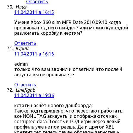
Ответить
Илья
:
11.04.2011 в 16:15
У меня Xbox 360 slim MFR Date 2010.09.10 когда
прошивка под него выйдет? или можно кувалдой
разломать коробку к чертям?
Ответить
Юрий
:
11.04.2011 в 16:16
admin
только что вам звонил и ответили что после 4
августа вы не прошиваете
Ответить
Linefight
:
11.04.2011 в 19:36
кстати насчёт нового дашбоарда:
Также подтверждено, что перестают работать
все NON JTAG аккаунты и отображаются как
corrupted data. Тоесть в ГОД игры через левый
профиль уже не поиграешь. Да и другой XBL
контент хер теперь таким образом запустишь.