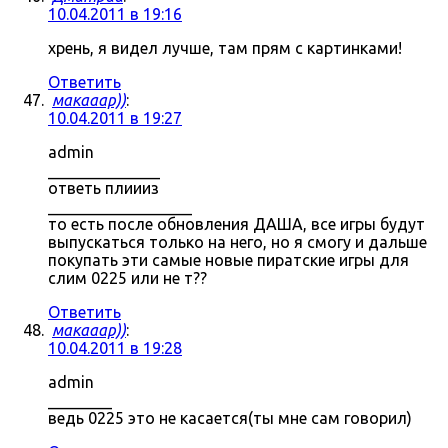
10.04.2011 в 19:16
хрень, я видел лучше, там прям с картинками!
Ответить
макааар))
:
10.04.2011 в 19:27
admin
______________
ответь плиииз
__________________
то есть после обновления ДАША, все игры будут
выпускаться только на него, но я смогу и дальше
покупать эти самые новые пиратские игры для
слим 0225 или не т??
Ответить
макааар))
:
10.04.2011 в 19:28
admin
________
ведь 0225 это не касается(ты мне сам говорил)