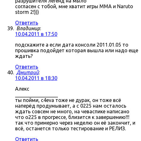
разрушителя легенд на мыло
согласен с тобой, мне хватит игры MMA и Naruto
storm 2!)))
Ответить
Владимир
:
10.04.2011 в 17:50
подскажите а если дата консоли 2011.01.05 то
прошивка подойдет которая вышла или надо еще
ждать?
Ответить
Дмитрий
:
10.04.2011 в 18:30
Алекс
_________________
ты пойми, c4eva тоже не дурак, он тоже всё
наперёд продумывает, а с 0225 нам осталось
ждать совсем не много, на чеваспике написано
что о225 в прогрессе, близится к завершению!!!
так что примерно через неделю он её закончит, и
всё, останется только тестирование и РЕЛИЗ.
Ответить