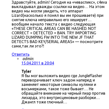
Здравстуйте, admin! Сегодня на «чеваспикс», c4eva
выкладывал дважды ссылки на видео… На этом
видео мы могли увидеть, что аппарат
Lizard(насколько я понял вы им прошиваете) при
снятие ключа неправильно его хеширует…
вообщем начало текста с видео следующая
«THESE CRITICAL AREAS CAN BE HASHED. NOT
CORRECT = DETECTED = BAN. TRY IMPORTING
LIZARD DUMPING FW INTO THE NEW JF THAT
DETECTS BAD KEY/SERIAL AREAS» — посмотрите
сами,так ли это?!
Ответить
admin
:
15.04.2011 в 20:04
Tyler
Я бы мог выложить видео где JungleFlasher
переворачивает ключ задом наперед и
заменяет некоторые символы нулями и
восьмерками, такое тоже бывает… Не
обращайте внимание на черный пиар против
лизарда, это внутрисценовые разборки…
Джангл тоже глючный…