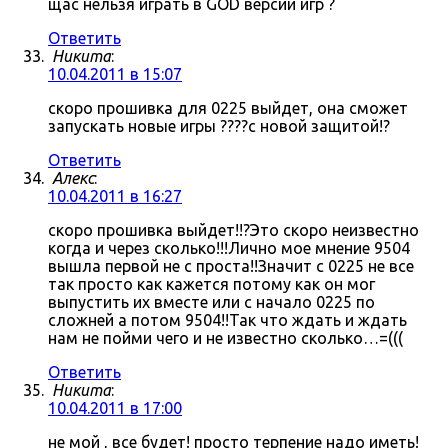
щас нельзя играть в GOD версии игр ?
Ответить
Никита
:
10.04.2011 в 15:07
скоро прошивка для 0225 выйдет, она сможет
запускать новые игры ????с новой защитой!?
Ответить
Алекс
:
10.04.2011 в 16:27
скоро прошивка выйдет!!?Это скоро неизвестно
когда и через сколько!!!Лично мое мнение 9504
вышла первой не с проста!!Значит с 0225 не все
так просто как кажется потому как он мог
выпустить их вместе или с начало 0225 по
сложней а потом 9504!!Так что ждать и ждать
нам не пойми чего и не известно сколько…=(((
Ответить
Никита
:
10.04.2011 в 17:00
не мой , все будет! просто терпение надо иметь!