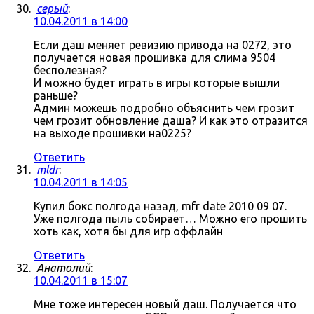
серый
:
10.04.2011 в 14:00
Если даш меняет ревизию привода на 0272, это
получается новая прошивка для слима 9504
бесполезная?
И можно будет играть в игры которые вышли
раньше?
Админ можешь подробно объяснить чем грозит
чем грозит обновление даша? И как это отразится
на выходе прошивки на0225?
Ответить
mldr
:
10.04.2011 в 14:05
Купил бокс полгода назад, mfr date 2010 09 07.
Уже полгода пыль собирает… Можно его прошить
хоть как, хотя бы для игр оффлайн
Ответить
Анатолий
:
10.04.2011 в 15:07
Мне тоже интересен новый даш. Получается что