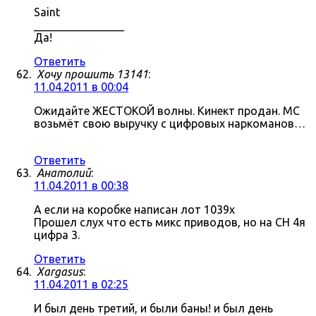
Saint
________________
Да!
Ответить
Хочу прошить 13141
:
11.04.2011 в 00:04
Ожидайте ЖЕСТОКОЙ волны. Кинект продан. МС
возьмёт свою выручку с цифровых наркоманов…
Ответить
Анатолий
:
11.04.2011 в 00:38
А если на коробке написан лот 1039x
Прошел слух что есть микс приводов, но на СН 4я
цифра 3.
Ответить
Xargasus
:
11.04.2011 в 02:25
И был день третий, и были баны! и был день