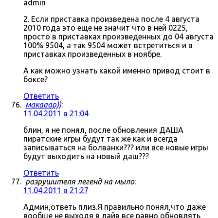
admin
2. Если приставка произведена после 4 августа
2010 года это еще не значит что в ней 0225,
просто в приставках произведенных до 04 августа
100% 9504, а так 9504 может встретиться и в
приставках произведенных в ноябре.
А как можно узнать какой именно привод стоит в
боксе?
Ответить
макааар))
:
11.04.2011 в 21:04
блин, я не понял, после обновления ДАША
пиратские игры будут так же как и всегда
записываться на болванки??? или все новые игры
будут выходить на новый даш???
Ответить
разрушителя легенд на мыло
:
11.04.2011 в 21:27
Админ,ответь плиз.Я правильно понял,что даже
вообще не выходя в лайв все равно обновлять