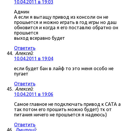
10.04.2011 в 19:03
Админ
А если я вытащу привод из консоли он не
прошьется и можно играть в год игры но даш
обновится и когда я его поставлю обратно он
прошьется
выход всеравно будет
Ответить
Алексей
:
10.04.2011 в 19:04
если будет бан в лайф то это меня особо не
пугает
Ответить
Алексей
:
10.04.2011 в 19:06
Самое главное не подключать привод к САТА а
так потом его прошить можно будет) тк от
питания ничего не прошъется я надеюсь:)
Ответить
Дмитрий
: