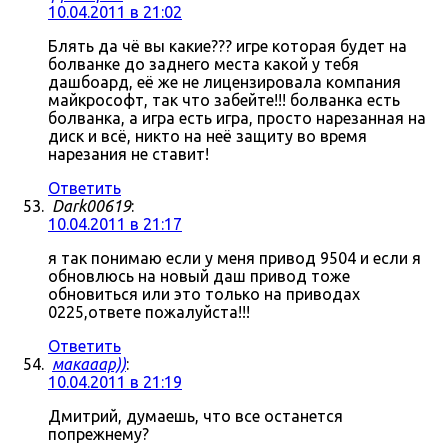
10.04.2011 в 21:02
Блять да чё вы какие??? игре которая будет на
болванке до заднего места какой у тебя
дашбоард, её же не лицензировала компания
майкрософт, так что забейте!!! болванка есть
болванка, а игра есть игра, просто нарезанная на
диск и всё, никто на неё защиту во время
нарезания не ставит!
Ответить
Dark00619
:
10.04.2011 в 21:17
я так понимаю если у меня привод 9504 и если я
обновлюсь на новый даш привод тоже
обновиться или это только на приводах
0225,ответе пожалуйста!!!
Ответить
макааар))
:
10.04.2011 в 21:19
Дмитрий, думаешь, что все останется
попрежнему?