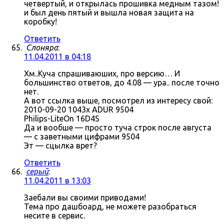
четвертый, и открылась прошивка медным тазом!
и был день пятый и вышла новая защита на
коробку!
Ответить
Слоняра
:
11.04.2011 в 04:18
Хм..Куча спрашиваюших, про версию… И
большинство ответов, до 4.08 — ура.. после точно
нет.
А вот ссылка выше, посмотрел из интересу свой:
2010-09-20 1043x ADUR 9504
Philips-LiteOn 16D4S
Да и вообше — просто туча строк после августа
— с заветными цифрами 9504
Эт — сцылка врет?
Ответить
серый
:
11.04.2011 в 13:03
Заебали вы своими приводами!
Тема про дашбоард, не можете разобраться
несите в сервис.