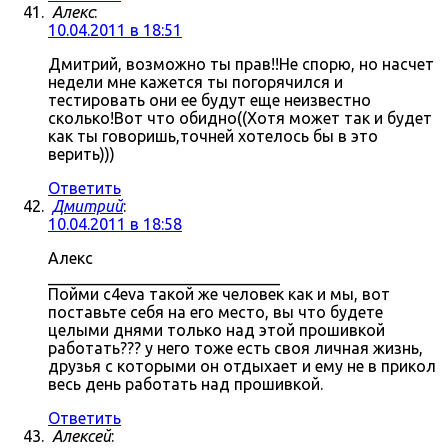
Алекс
:
10.04.2011 в 18:51
Дмитрий, возможно ты прав!!Не спорю, но насчет
недели мне кажется ты погорячился и
тестировать они ее будут еще неизвестно
сколько!Вот что обидно((Хотя может так и будет
как ты говоришь,точней хотелось бы в это
верить)))
Ответить
Дмитрий
:
10.04.2011 в 18:58
Алекс
_____________________________
Пойми c4eva такой же человек как и мы, вот
поставьте себя на его место, вы что будете
целыми днями только над этой прошивкой
работать??? у него тоже есть своя личная жизнь,
друзья с которыми он отдыхает и ему не в прикол
весь день работать над прошивкой.
Ответить
Алексей
: