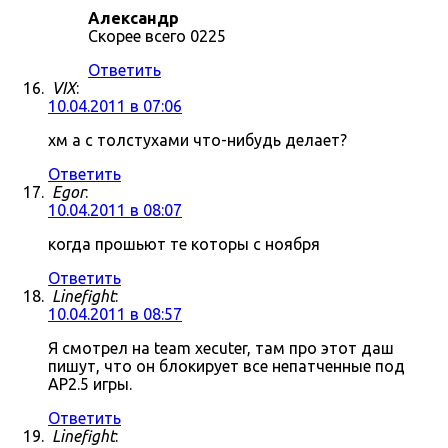
Александр
Скорее всего 0225
Ответить
VIX
:
10.04.2011 в 07:06
хм а с толстухами что-нибудь делает?
Ответить
Egor
:
10.04.2011 в 08:07
когда прошьют те которы с ноября
Ответить
Linefight
:
10.04.2011 в 08:57
Я смотрел на team xecuter, там про этот даш
пишут, что он блокирует все непатченные под
AP2.5 игры.
Ответить
Linefight
: