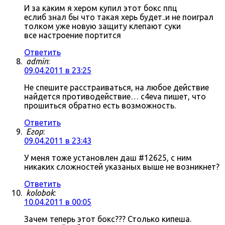
И за каким я хером купил этот бокс ппц
еслиб знал бы что такая херь будет..и не поиграл
толком уже новую защиту клепают суки
все настроение портится
Ответить
admin
:
09.04.2011 в 23:25
Не спешите расстраиваться, на любое действие
найдется противодействие… c4eva пишет, что
прошиться обратно есть возможность.
Ответить
Егор
:
09.04.2011 в 23:43
У меня тоже установлен даш #12625, с ним
никаких сложностей указаных выше не возникнет?
Ответить
kolobok
:
10.04.2011 в 00:05
Зачем теперь этот бокс??? Столько кипеша.