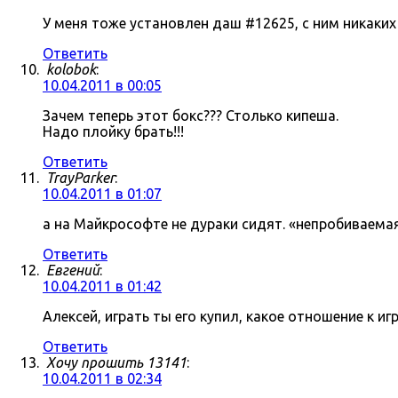
У меня тоже установлен даш #12625, с ним никаки
Ответить
kolobok
:
10.04.2011 в 00:05
Зачем теперь этот бокс??? Столько кипеша.
Надо плойку брать!!!
Ответить
TrayParker
:
10.04.2011 в 01:07
а на Майкрософте не дураки сидят. «непробиваема
Ответить
Евгений
:
10.04.2011 в 01:42
Алексей, играть ты его купил, какое отношение к 
Ответить
Хочу прошить 13141
:
10.04.2011 в 02:34