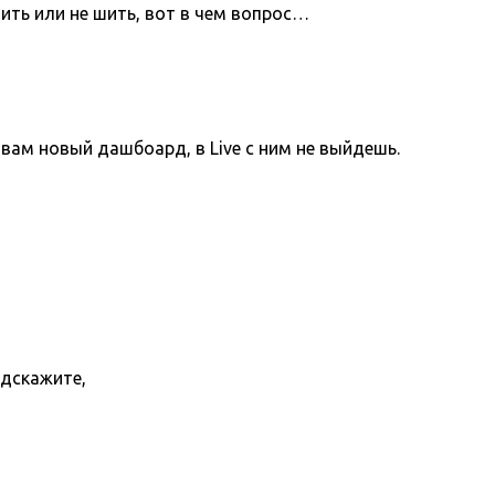
ить или не шить, вот в чем вопрос…
вам новый дашбоард, в Live с ним не выйдешь.
одскажите,