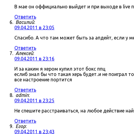
В мае он оффициально выйдет и при выходе в live 
Ответить
Василий
:
09.04.2011 в 23:05
Спасибо. А что там может быть за апдейт, если у 
Ответить
Алексей
:
09.04.2011 в 23:16
И за каким я хером купил этот бокс ппц
еслиб знал бы что такая херь будет..и не поиграл 
все настроение портится
Ответить
admin
:
09.04.2011 в 23:25
Не спешите расстраиваться, на любое действие на
Ответить
Егор
:
09.04.2011 в 23:43