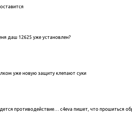
поставится
меня даш 12625 уже установлен?
толком уже новую защиту клепают суки
йдется противодействие… c4eva пишет, что прошиться об