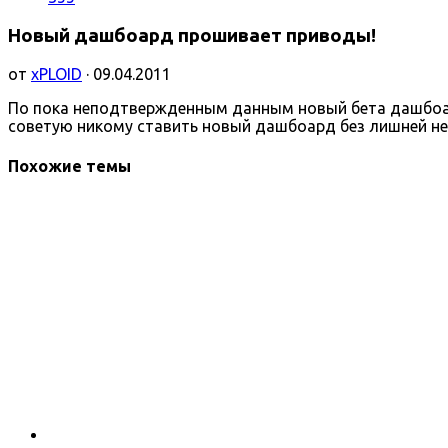
Новый дашбоард прошивает приводы!
от
xPLOID
· 09.04.2011
По пока неподтвержденным данным новый бета дашбоард
советую никому ставить новый дашбоард без лишней н
Похожие темы