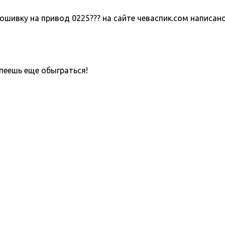
шивку на привод 0225??? на сайте чеваспик.сом написано 
пеешь еще обыграться!