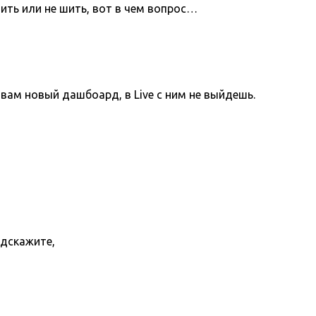
ить или не шить, вот в чем вопрос…
вам новый дашбоард, в Live с ним не выйдешь.
одскажите,