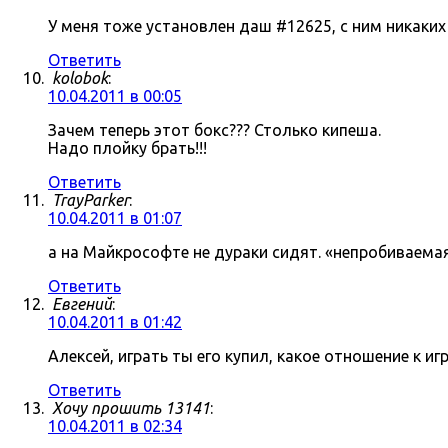
У меня тоже установлен даш #12625, с ним никаки
Ответить
kolobok
:
10.04.2011 в 00:05
Зачем теперь этот бокс??? Столько кипеша.
Надо плойку брать!!!
Ответить
TrayParker
:
10.04.2011 в 01:07
а на Майкрософте не дураки сидят. «непробиваема
Ответить
Евгений
:
10.04.2011 в 01:42
Алексей, играть ты его купил, какое отношение к 
Ответить
Хочу прошить 13141
:
10.04.2011 в 02:34