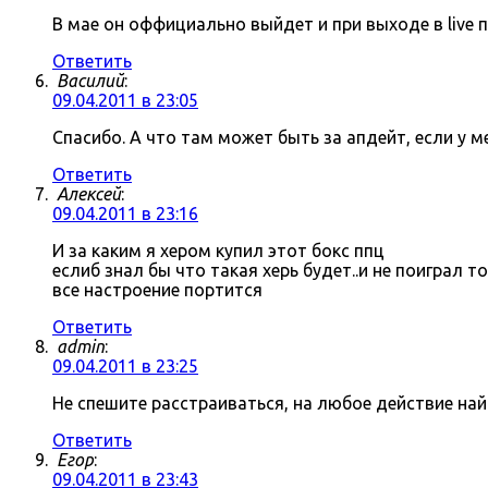
В мае он оффициально выйдет и при выходе в live 
Ответить
Василий
:
09.04.2011 в 23:05
Спасибо. А что там может быть за апдейт, если у 
Ответить
Алексей
:
09.04.2011 в 23:16
И за каким я хером купил этот бокс ппц
еслиб знал бы что такая херь будет..и не поиграл 
все настроение портится
Ответить
admin
:
09.04.2011 в 23:25
Не спешите расстраиваться, на любое действие на
Ответить
Егор
:
09.04.2011 в 23:43