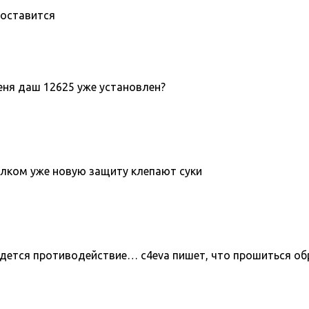
поставится
меня даш 12625 уже установлен?
толком уже новую защиту клепают суки
йдется противодействие… c4eva пишет, что прошиться об