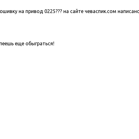
шивку на привод 0225??? на сайте чеваспик.сом написано 
пеешь еще обыграться!