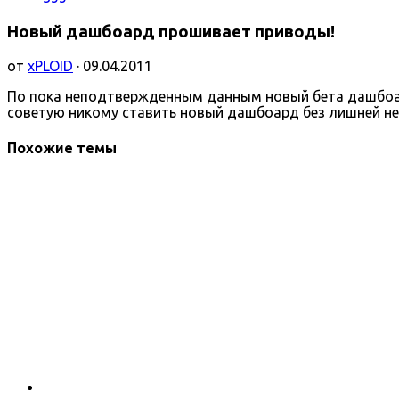
Новый дашбоард прошивает приводы!
от
xPLOID
· 09.04.2011
По пока неподтвержденным данным новый бета дашбоард
советую никому ставить новый дашбоард без лишней н
Похожие темы