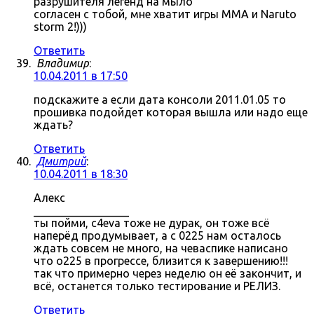
разрушителя легенд на мыло
согласен с тобой, мне хватит игры MMA и Naruto
storm 2!)))
Ответить
Владимир
:
10.04.2011 в 17:50
подскажите а если дата консоли 2011.01.05 то
прошивка подойдет которая вышла или надо еще
ждать?
Ответить
Дмитрий
:
10.04.2011 в 18:30
Алекс
_________________
ты пойми, c4eva тоже не дурак, он тоже всё
наперёд продумывает, а с 0225 нам осталось
ждать совсем не много, на чеваспике написано
что о225 в прогрессе, близится к завершению!!!
так что примерно через неделю он её закончит, и
всё, останется только тестирование и РЕЛИЗ.
Ответить