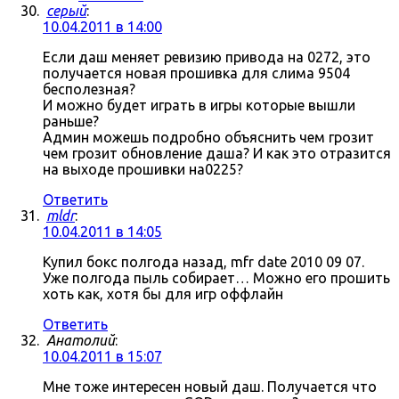
серый
:
10.04.2011 в 14:00
Если даш меняет ревизию привода на 0272, это
получается новая прошивка для слима 9504
бесполезная?
И можно будет играть в игры которые вышли
раньше?
Админ можешь подробно объяснить чем грозит
чем грозит обновление даша? И как это отразится
на выходе прошивки на0225?
Ответить
mldr
:
10.04.2011 в 14:05
Купил бокс полгода назад, mfr date 2010 09 07.
Уже полгода пыль собирает… Можно его прошить
хоть как, хотя бы для игр оффлайн
Ответить
Анатолий
:
10.04.2011 в 15:07
Мне тоже интересен новый даш. Получается что