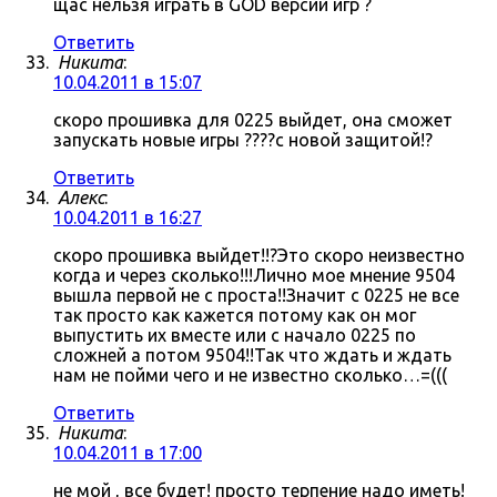
щас нельзя играть в GOD версии игр ?
Ответить
Никита
:
10.04.2011 в 15:07
скоро прошивка для 0225 выйдет, она сможет
запускать новые игры ????с новой защитой!?
Ответить
Алекс
:
10.04.2011 в 16:27
скоро прошивка выйдет!!?Это скоро неизвестно
когда и через сколько!!!Лично мое мнение 9504
вышла первой не с проста!!Значит с 0225 не все
так просто как кажется потому как он мог
выпустить их вместе или с начало 0225 по
сложней а потом 9504!!Так что ждать и ждать
нам не пойми чего и не известно сколько…=(((
Ответить
Никита
:
10.04.2011 в 17:00
не мой , все будет! просто терпение надо иметь!