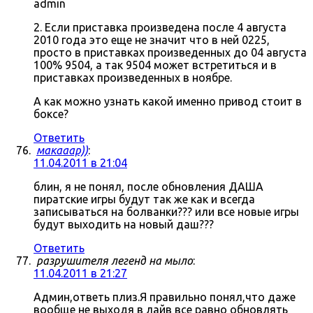
admin
2. Если приставка произведена после 4 августа
2010 года это еще не значит что в ней 0225,
просто в приставках произведенных до 04 августа
100% 9504, а так 9504 может встретиться и в
приставках произведенных в ноябре.
А как можно узнать какой именно привод стоит в
боксе?
Ответить
макааар))
:
11.04.2011 в 21:04
блин, я не понял, после обновления ДАША
пиратские игры будут так же как и всегда
записываться на болванки??? или все новые игры
будут выходить на новый даш???
Ответить
разрушителя легенд на мыло
:
11.04.2011 в 21:27
Админ,ответь плиз.Я правильно понял,что даже
вообще не выходя в лайв все равно обновлять