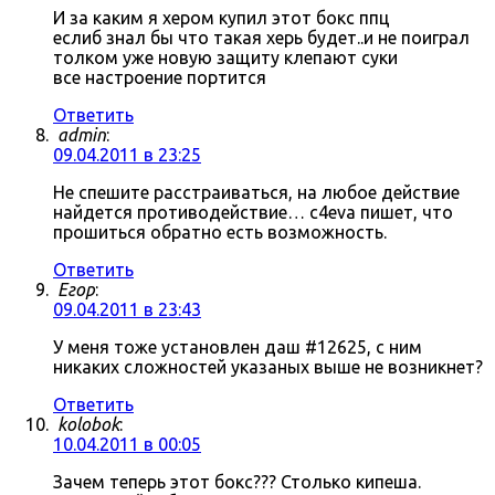
И за каким я хером купил этот бокс ппц
еслиб знал бы что такая херь будет..и не поиграл
толком уже новую защиту клепают суки
все настроение портится
Ответить
admin
:
09.04.2011 в 23:25
Не спешите расстраиваться, на любое действие
найдется противодействие… c4eva пишет, что
прошиться обратно есть возможность.
Ответить
Егор
:
09.04.2011 в 23:43
У меня тоже установлен даш #12625, с ним
никаких сложностей указаных выше не возникнет?
Ответить
kolobok
:
10.04.2011 в 00:05
Зачем теперь этот бокс??? Столько кипеша.