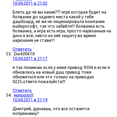
10.04.2011 в 21:02
Блять да чё вы какие??? игре которая будет на
болванке до заднего места какой у тебя
дашбоард, её же не лицензировала компания
майкрософт, так что забейте!!! болванка есть
болванка, а игра есть игра, просто нарезанная на
диск и всё, никто на неё защиту во время
нарезания не ставит!
Ответить
Dark00619
:
10.04.2011 в 21:17
я так понимаю если у меня привод 9504 и если я
обновлюсь на новый даш привод тоже
обновиться или это только на приводах
0225,ответе пожалуйста!!!
Ответить
макааар))
:
10.04.2011 в 21:19
Дмитрий, думаешь, что все останется
попрежнему?