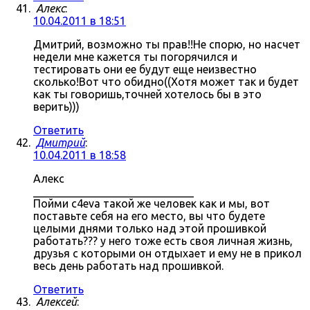
Алекс
:
10.04.2011 в 18:51
Дмитрий, возможно ты прав!!Не спорю, но насчет
недели мне кажется ты погорячился и
тестировать они ее будут еще неизвестно
сколько!Вот что обидно((Хотя может так и будет
как ты говоришь,точней хотелось бы в это
верить)))
Ответить
Дмитрий
:
10.04.2011 в 18:58
Алекс
_____________________________
Пойми c4eva такой же человек как и мы, вот
поставьте себя на его место, вы что будете
целыми днями только над этой прошивкой
работать??? у него тоже есть своя личная жизнь,
друзья с которыми он отдыхает и ему не в прикол
весь день работать над прошивкой.
Ответить
Алексей
: