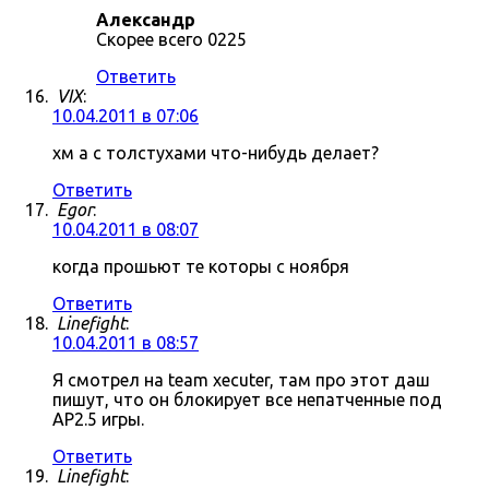
Александр
Скорее всего 0225
Ответить
VIX
:
10.04.2011 в 07:06
хм а с толстухами что-нибудь делает?
Ответить
Egor
:
10.04.2011 в 08:07
когда прошьют те которы с ноября
Ответить
Linefight
:
10.04.2011 в 08:57
Я смотрел на team xecuter, там про этот даш
пишут, что он блокирует все непатченные под
AP2.5 игры.
Ответить
Linefight
: