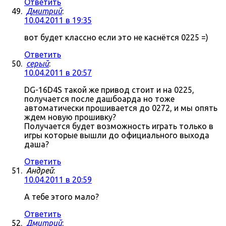
Ответить
Дмитрий
:
10.04.2011 в 19:35
вот будет классно если это не каснётся 0225 =)
Ответить
серый
:
10.04.2011 в 20:57
DG-16D4S такой же привод стоит и на 0225,
получается после дашбоарда но тоже
автоматически прошивается до 0272, и мы опять
ждем новую прошивку?
Получается будет возможность играть только в
игры которые вышли до официального выхода
даша?
Ответить
Андрей
:
10.04.2011 в 20:59
А тебе этого мало?
Ответить
Дмитрий
: