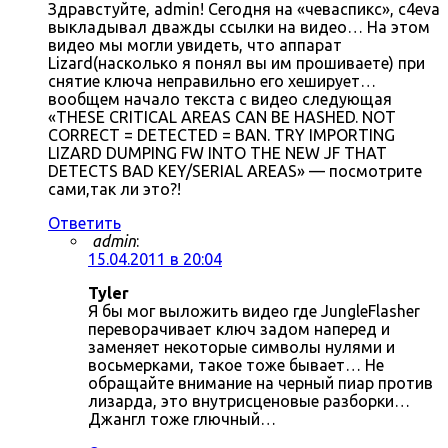
Здравстуйте, admin! Сегодня на «чеваспикс», c4eva
выкладывал дважды ссылки на видео… На этом
видео мы могли увидеть, что аппарат
Lizard(насколько я понял вы им прошиваете) при
снятие ключа неправильно его хеширует…
вообщем начало текста с видео следующая
«THESE CRITICAL AREAS CAN BE HASHED. NOT
CORRECT = DETECTED = BAN. TRY IMPORTING
LIZARD DUMPING FW INTO THE NEW JF THAT
DETECTS BAD KEY/SERIAL AREAS» — посмотрите
сами,так ли это?!
Ответить
admin
:
15.04.2011 в 20:04
Tyler
Я бы мог выложить видео где JungleFlasher
переворачивает ключ задом наперед и
заменяет некоторые символы нулями и
восьмерками, такое тоже бывает… Не
обращайте внимание на черный пиар против
лизарда, это внутрисценовые разборки…
Джангл тоже глючный…