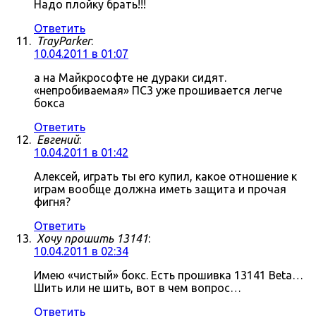
Надо плойку брать!!!
Ответить
TrayParker
:
10.04.2011 в 01:07
а на Майкрософте не дураки сидят.
«непробиваемая» ПС3 уже прошивается легче
бокса
Ответить
Евгений
:
10.04.2011 в 01:42
Алексей, играть ты его купил, какое отношение к
играм вообще должна иметь защита и прочая
фигня?
Ответить
Хочу прошить 13141
:
10.04.2011 в 02:34
Имею «чистый» бокс. Есть прошивка 13141 Beta…
Шить или не шить, вот в чем вопрос…
Ответить