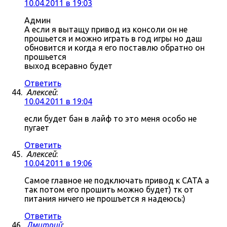
10.04.2011 в 19:03
Админ
А если я вытащу привод из консоли он не
прошьется и можно играть в год игры но даш
обновится и когда я его поставлю обратно он
прошьется
выход всеравно будет
Ответить
Алексей
:
10.04.2011 в 19:04
если будет бан в лайф то это меня особо не
пугает
Ответить
Алексей
:
10.04.2011 в 19:06
Самое главное не подключать привод к САТА а
так потом его прошить можно будет) тк от
питания ничего не прошъется я надеюсь:)
Ответить
Дмитрий
: