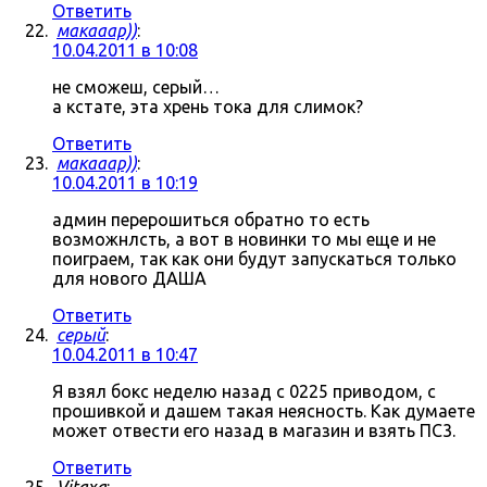
Ответить
макааар))
:
10.04.2011 в 10:08
не сможеш, серый…
а кстате, эта хрень тока для слимок?
Ответить
макааар))
:
10.04.2011 в 10:19
админ перерошиться обратно то есть
возможнлсть, а вот в новинки то мы еще и не
поиграем, так как они будут запускаться только
для нового ДАША
Ответить
серый
:
10.04.2011 в 10:47
Я взял бокс неделю назад с 0225 приводом, с
прошивкой и дашем такая неясность. Как думаете
может отвести его назад в магазин и взять ПС3.
Ответить