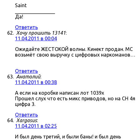
Saint
________________
Да!
Ответить
Хочу прошить 13141
:
11.04.2011 в 00:04
Ожидайте ЖЕСТОКОЙ волны. Кинект продан. МС
возьмёт свою выручку с цифровых наркоманов…
Ответить
Анатолий
:
11.04.2011 в 00:38
А если на коробке написан лот 1039x
Прошел слух что есть микс приводов, но на СН 4я
цифра 3.
Ответить
Xargasus
:
11.04.2011 в 02:25
И был день третий, и были баны! и был день