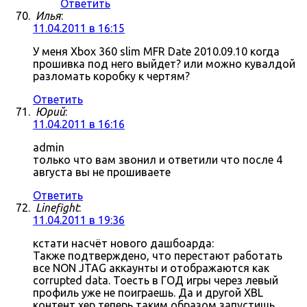
Ответить
Илья
:
11.04.2011 в 16:15
У меня Xbox 360 slim MFR Date 2010.09.10 когда
прошивка под него выйдет? или можно кувалдой
разломать коробку к чертям?
Ответить
Юрий
:
11.04.2011 в 16:16
admin
только что вам звонил и ответили что после 4
августа вы не прошиваете
Ответить
Linefight
:
11.04.2011 в 19:36
кстати насчёт нового дашбоарда:
Также подтверждено, что перестают работать
все NON JTAG аккаунты и отображаются как
corrupted data. Тоесть в ГОД игры через левый
профиль уже не поиграешь. Да и другой XBL
контент хер теперь таким образом запустишь.