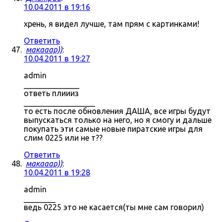
10.04.2011 в 19:16
хрень, я видел лучше, там прям с картинками!
Ответить
макааар))
:
10.04.2011 в 19:27
admin
______________
ответь плиииз
__________________
то есть после обновления ДАША, все игры будут
выпускаться только на него, но я смогу и дальше
покупать эти самые новые пиратские игры для
слим 0225 или не т??
Ответить
макааар))
:
10.04.2011 в 19:28
admin
________
ведь 0225 это не касается(ты мне сам говорил)