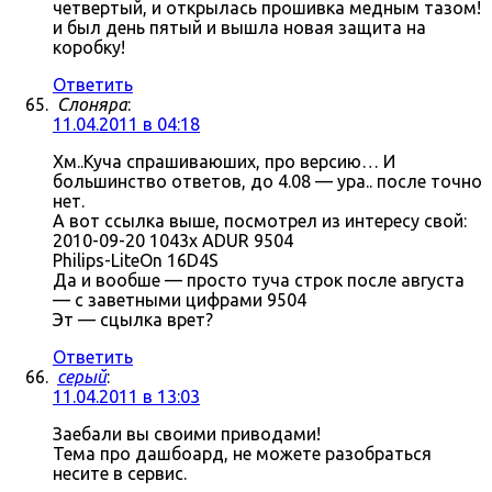
четвертый, и открылась прошивка медным тазом!
и был день пятый и вышла новая защита на
коробку!
Ответить
Слоняра
:
11.04.2011 в 04:18
Хм..Куча спрашиваюших, про версию… И
большинство ответов, до 4.08 — ура.. после точно
нет.
А вот ссылка выше, посмотрел из интересу свой:
2010-09-20 1043x ADUR 9504
Philips-LiteOn 16D4S
Да и вообше — просто туча строк после августа
— с заветными цифрами 9504
Эт — сцылка врет?
Ответить
серый
:
11.04.2011 в 13:03
Заебали вы своими приводами!
Тема про дашбоард, не можете разобраться
несите в сервис.