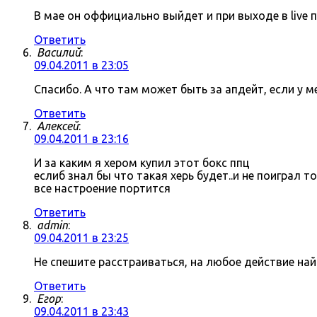
В мае он оффициально выйдет и при выходе в live 
Ответить
Василий
:
09.04.2011 в 23:05
Спасибо. А что там может быть за апдейт, если у 
Ответить
Алексей
:
09.04.2011 в 23:16
И за каким я хером купил этот бокс ппц
еслиб знал бы что такая херь будет..и не поиграл 
все настроение портится
Ответить
admin
:
09.04.2011 в 23:25
Не спешите расстраиваться, на любое действие на
Ответить
Егор
:
09.04.2011 в 23:43