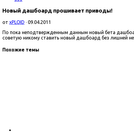
Новый дашбоард прошивает приводы!
от
xPLOID
· 09.04.2011
По пока неподтвержденным данным новый бета дашбоард
советую никому ставить новый дашбоард без лишней н
Похожие темы