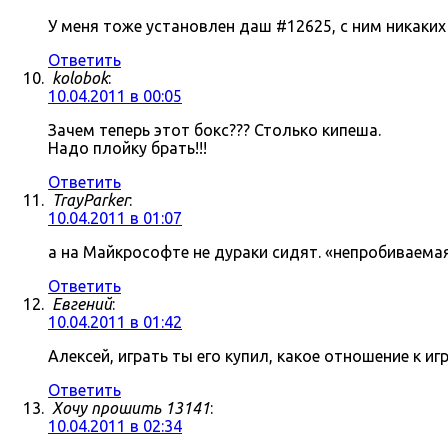
У меня тоже установлен даш #12625, с ним никаки
Ответить
kolobok
:
10.04.2011 в 00:05
Зачем теперь этот бокс??? Столько кипеша.
Надо плойку брать!!!
Ответить
TrayParker
:
10.04.2011 в 01:07
а на Майкрософте не дураки сидят. «непробиваема
Ответить
Евгений
:
10.04.2011 в 01:42
Алексей, играть ты его купил, какое отношение к 
Ответить
Хочу прошить 13141
:
10.04.2011 в 02:34