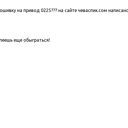
шивку на привод 0225??? на сайте чеваспик.сом написано 
пеешь еще обыграться!