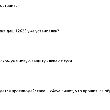
поставится
меня даш 12625 уже установлен?
толком уже новую защиту клепают суки
йдется противодействие… c4eva пишет, что прошиться об