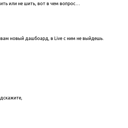
ить или не шить, вот в чем вопрос…
вам новый дашбоард, в Live с ним не выйдешь.
одскажите,