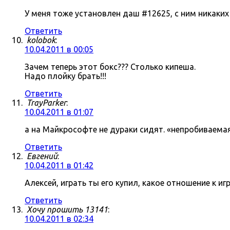
У меня тоже установлен даш #12625, с ним никаки
Ответить
kolobok
:
10.04.2011 в 00:05
Зачем теперь этот бокс??? Столько кипеша.
Надо плойку брать!!!
Ответить
TrayParker
:
10.04.2011 в 01:07
а на Майкрософте не дураки сидят. «непробиваема
Ответить
Евгений
:
10.04.2011 в 01:42
Алексей, играть ты его купил, какое отношение к 
Ответить
Хочу прошить 13141
:
10.04.2011 в 02:34