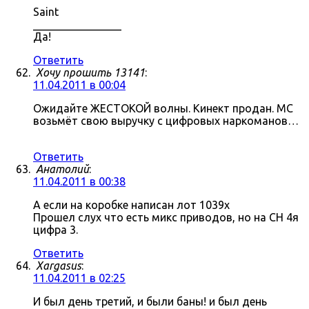
Saint
________________
Да!
Ответить
Хочу прошить 13141
:
11.04.2011 в 00:04
Ожидайте ЖЕСТОКОЙ волны. Кинект продан. МС
возьмёт свою выручку с цифровых наркоманов…
Ответить
Анатолий
:
11.04.2011 в 00:38
А если на коробке написан лот 1039x
Прошел слух что есть микс приводов, но на СН 4я
цифра 3.
Ответить
Xargasus
:
11.04.2011 в 02:25
И был день третий, и были баны! и был день