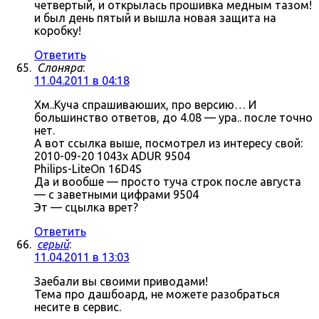
четвертый, и открылась прошивка медным тазом!
и был день пятый и вышла новая защита на
коробку!
Ответить
Слоняра
:
11.04.2011 в 04:18
Хм..Куча спрашиваюших, про версию… И
большинство ответов, до 4.08 — ура.. после точно
нет.
А вот ссылка выше, посмотрел из интересу свой:
2010-09-20 1043x ADUR 9504
Philips-LiteOn 16D4S
Да и вообше — просто туча строк после августа
— с заветными цифрами 9504
Эт — сцылка врет?
Ответить
серый
:
11.04.2011 в 13:03
Заебали вы своими приводами!
Тема про дашбоард, не можете разобраться
несите в сервис.