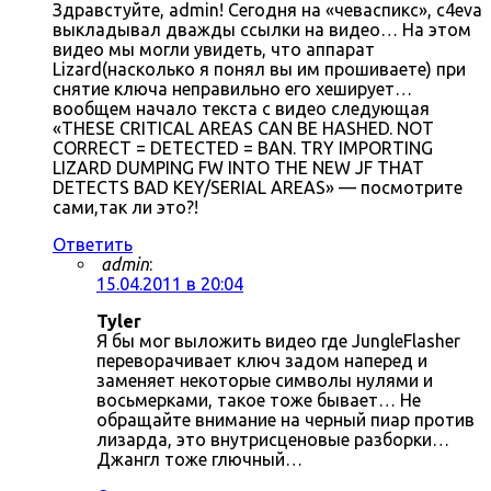
Здравстуйте, admin! Сегодня на «чеваспикс», c4eva
выкладывал дважды ссылки на видео… На этом
видео мы могли увидеть, что аппарат
Lizard(насколько я понял вы им прошиваете) при
снятие ключа неправильно его хеширует…
вообщем начало текста с видео следующая
«THESE CRITICAL AREAS CAN BE HASHED. NOT
CORRECT = DETECTED = BAN. TRY IMPORTING
LIZARD DUMPING FW INTO THE NEW JF THAT
DETECTS BAD KEY/SERIAL AREAS» — посмотрите
сами,так ли это?!
Ответить
admin
:
15.04.2011 в 20:04
Tyler
Я бы мог выложить видео где JungleFlasher
переворачивает ключ задом наперед и
заменяет некоторые символы нулями и
восьмерками, такое тоже бывает… Не
обращайте внимание на черный пиар против
лизарда, это внутрисценовые разборки…
Джангл тоже глючный…