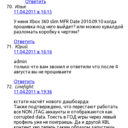
Ответить
Илья
:
11.04.2011 в 16:15
У меня Xbox 360 slim MFR Date 2010.09.10 когда
прошивка под него выйдет? или можно кувалдой
разломать коробку к чертям?
Ответить
Юрий
:
11.04.2011 в 16:16
admin
только что вам звонил и ответили что после 4
августа вы не прошиваете
Ответить
Linefight
:
11.04.2011 в 19:36
кстати насчёт нового дашбоарда:
Также подтверждено, что перестают работать
все NON JTAG аккаунты и отображаются как
corrupted data. Тоесть в ГОД игры через левый
профиль уже не поиграешь. Да и другой XBL
контент хер теперь таким образом запустишь.