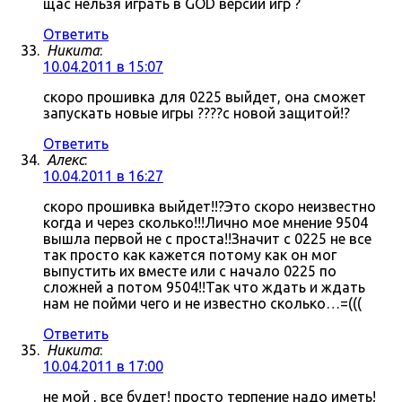
щас нельзя играть в GOD версии игр ?
Ответить
Никита
:
10.04.2011 в 15:07
скоро прошивка для 0225 выйдет, она сможет
запускать новые игры ????с новой защитой!?
Ответить
Алекс
:
10.04.2011 в 16:27
скоро прошивка выйдет!!?Это скоро неизвестно
когда и через сколько!!!Лично мое мнение 9504
вышла первой не с проста!!Значит с 0225 не все
так просто как кажется потому как он мог
выпустить их вместе или с начало 0225 по
сложней а потом 9504!!Так что ждать и ждать
нам не пойми чего и не известно сколько…=(((
Ответить
Никита
:
10.04.2011 в 17:00
не мой , все будет! просто терпение надо иметь!