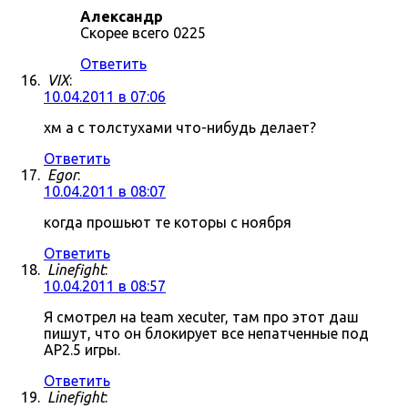
Александр
Скорее всего 0225
Ответить
VIX
:
10.04.2011 в 07:06
хм а с толстухами что-нибудь делает?
Ответить
Egor
:
10.04.2011 в 08:07
когда прошьют те которы с ноября
Ответить
Linefight
:
10.04.2011 в 08:57
Я смотрел на team xecuter, там про этот даш
пишут, что он блокирует все непатченные под
AP2.5 игры.
Ответить
Linefight
: