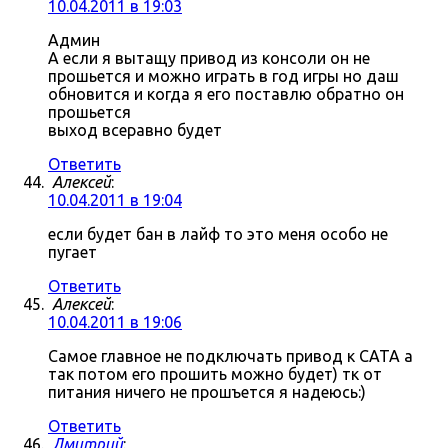
10.04.2011 в 19:03
Админ
А если я вытащу привод из консоли он не
прошьется и можно играть в год игры но даш
обновится и когда я его поставлю обратно он
прошьется
выход всеравно будет
Ответить
Алексей
:
10.04.2011 в 19:04
если будет бан в лайф то это меня особо не
пугает
Ответить
Алексей
:
10.04.2011 в 19:06
Самое главное не подключать привод к САТА а
так потом его прошить можно будет) тк от
питания ничего не прошъется я надеюсь:)
Ответить
Дмитрий
: