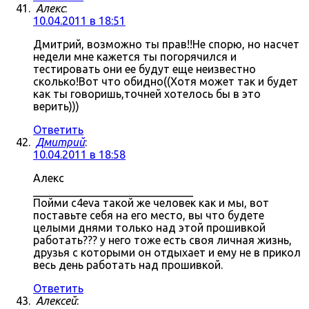
Алекс
:
10.04.2011 в 18:51
Дмитрий, возможно ты прав!!Не спорю, но насчет
недели мне кажется ты погорячился и
тестировать они ее будут еще неизвестно
сколько!Вот что обидно((Хотя может так и будет
как ты говоришь,точней хотелось бы в это
верить)))
Ответить
Дмитрий
:
10.04.2011 в 18:58
Алекс
_____________________________
Пойми c4eva такой же человек как и мы, вот
поставьте себя на его место, вы что будете
целыми днями только над этой прошивкой
работать??? у него тоже есть своя личная жизнь,
друзья с которыми он отдыхает и ему не в прикол
весь день работать над прошивкой.
Ответить
Алексей
: