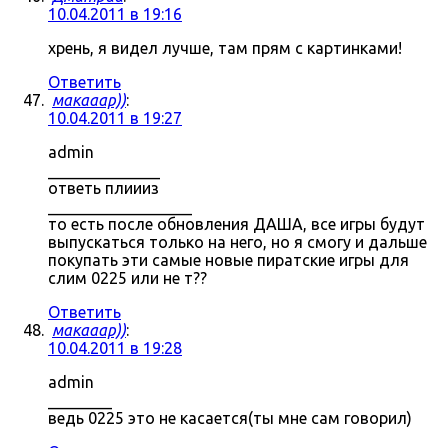
10.04.2011 в 19:16
хрень, я видел лучше, там прям с картинками!
Ответить
макааар))
:
10.04.2011 в 19:27
admin
______________
ответь плиииз
__________________
то есть после обновления ДАША, все игры будут
выпускаться только на него, но я смогу и дальше
покупать эти самые новые пиратские игры для
слим 0225 или не т??
Ответить
макааар))
:
10.04.2011 в 19:28
admin
________
ведь 0225 это не касается(ты мне сам говорил)