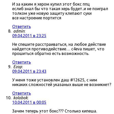
И за каким я хером купил этот бокс ппц
еслиб знал бы что такая херь будет..и не поиграл
толком уже новую защиту клепают суки
все настроение портится
Ответить
admin
:
09.04.2011 в 23:25
Не спешите расстраиваться, на любое действие
найдется противодействие… c4eva пишет, что
прошиться обратно есть возможность.
Ответить
Егор
:
09.04.2011 в 23:43
У меня тоже установлен даш #12625, с ним
никаких сложностей указаных выше не возникнет?
Ответить
kolobok
:
10.04.2011 в 00:05
Зачем теперь этот бокс??? Столько кипеша.