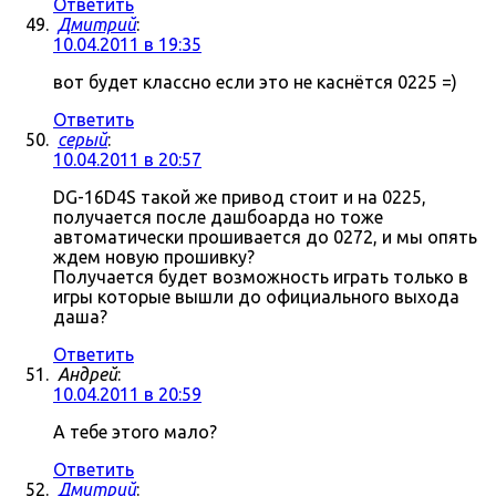
Ответить
Дмитрий
:
10.04.2011 в 19:35
вот будет классно если это не каснётся 0225 =)
Ответить
серый
:
10.04.2011 в 20:57
DG-16D4S такой же привод стоит и на 0225,
получается после дашбоарда но тоже
автоматически прошивается до 0272, и мы опять
ждем новую прошивку?
Получается будет возможность играть только в
игры которые вышли до официального выхода
даша?
Ответить
Андрей
:
10.04.2011 в 20:59
А тебе этого мало?
Ответить
Дмитрий
: