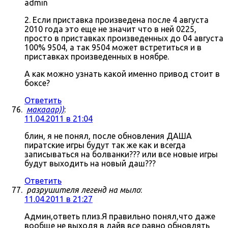
admin
2. Если приставка произведена после 4 августа
2010 года это еще не значит что в ней 0225,
просто в приставках произведенных до 04 августа
100% 9504, а так 9504 может встретиться и в
приставках произведенных в ноябре.
А как можно узнать какой именно привод стоит в
боксе?
Ответить
макааар))
:
11.04.2011 в 21:04
блин, я не понял, после обновления ДАША
пиратские игры будут так же как и всегда
записываться на болванки??? или все новые игры
будут выходить на новый даш???
Ответить
разрушителя легенд на мыло
:
11.04.2011 в 21:27
Админ,ответь плиз.Я правильно понял,что даже
вообще не выходя в лайв все равно обновлять