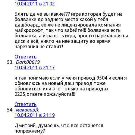
10.04.2011 в 21:02
Блять да чё вы какие??? игре которая будет на
болванке до заднего места какой у тебя
дашбоард, её же не лицензировала компания
майкрософт, так что забейте!!! болванка есть
болванка, а игра есть игра, просто нарезанная на
диск и всё, никто на неё защиту во время
нарезания не ставит!
Ответить
Dark00619
:
10.04.2011 в 21:17
я так понимаю если у меня привод 9504 и если я
обновлюсь на новый даш привод тоже
обновиться или это только на приводах
0225,ответе пожалуйста!!!
Ответить
макааар))
:
10.04.2011 в 21:19
Дмитрий, думаешь, что все останется
попрежнему?