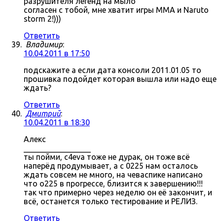
разрушителя легенд на мыло
согласен с тобой, мне хватит игры MMA и Naruto
storm 2!)))
Ответить
Владимир
:
10.04.2011 в 17:50
подскажите а если дата консоли 2011.01.05 то
прошивка подойдет которая вышла или надо еще
ждать?
Ответить
Дмитрий
:
10.04.2011 в 18:30
Алекс
_________________
ты пойми, c4eva тоже не дурак, он тоже всё
наперёд продумывает, а с 0225 нам осталось
ждать совсем не много, на чеваспике написано
что о225 в прогрессе, близится к завершению!!!
так что примерно через неделю он её закончит, и
всё, останется только тестирование и РЕЛИЗ.
Ответить