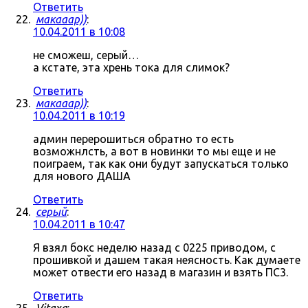
Ответить
макааар))
:
10.04.2011 в 10:08
не сможеш, серый…
а кстате, эта хрень тока для слимок?
Ответить
макааар))
:
10.04.2011 в 10:19
админ перерошиться обратно то есть
возможнлсть, а вот в новинки то мы еще и не
поиграем, так как они будут запускаться только
для нового ДАША
Ответить
серый
:
10.04.2011 в 10:47
Я взял бокс неделю назад с 0225 приводом, с
прошивкой и дашем такая неясность. Как думаете
может отвести его назад в магазин и взять ПС3.
Ответить