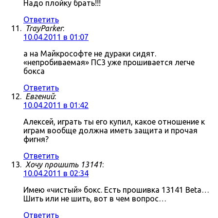
Надо плойку брать!!!
Ответить
TrayParker
:
10.04.2011 в 01:07
а на Майкрософте не дураки сидят.
«непробиваемая» ПС3 уже прошивается легче
бокса
Ответить
Евгений
:
10.04.2011 в 01:42
Алексей, играть ты его купил, какое отношение к
играм вообще должна иметь защита и прочая
фигня?
Ответить
Хочу прошить 13141
:
10.04.2011 в 02:34
Имею «чистый» бокс. Есть прошивка 13141 Beta…
Шить или не шить, вот в чем вопрос…
Ответить