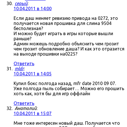
серый
:
10.04.2011 в 14:00
Если даш меняет ревизию привода на 0272, это
получается новая прошивка для слима 9504
бесполезная?
И можно будет играть в игры которые вышли
раньше?
Админ можешь подробно объяснить чем грозит
чем грозит обновление даша? И как это отразится
на выходе прошивки на0225?
Ответить
mldr
:
10.04.2011 в 14:05
Купил бокс полгода назад, mfr date 2010 09 07.
Уже полгода пыль собирает… Можно его прошить
хоть как, хотя бы для игр оффлайн
Ответить
Анатолий
:
10.04.2011 в 15:07
Мне тоже интересен новый даш. Получается что