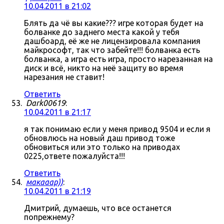
10.04.2011 в 21:02
Блять да чё вы какие??? игре которая будет на
болванке до заднего места какой у тебя
дашбоард, её же не лицензировала компания
майкрософт, так что забейте!!! болванка есть
болванка, а игра есть игра, просто нарезанная на
диск и всё, никто на неё защиту во время
нарезания не ставит!
Ответить
Dark00619
:
10.04.2011 в 21:17
я так понимаю если у меня привод 9504 и если я
обновлюсь на новый даш привод тоже
обновиться или это только на приводах
0225,ответе пожалуйста!!!
Ответить
макааар))
:
10.04.2011 в 21:19
Дмитрий, думаешь, что все останется
попрежнему?