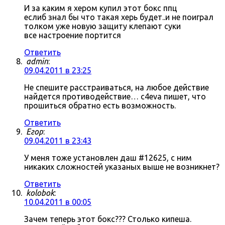
И за каким я хером купил этот бокс ппц
еслиб знал бы что такая херь будет..и не поиграл
толком уже новую защиту клепают суки
все настроение портится
Ответить
admin
:
09.04.2011 в 23:25
Не спешите расстраиваться, на любое действие
найдется противодействие… c4eva пишет, что
прошиться обратно есть возможность.
Ответить
Егор
:
09.04.2011 в 23:43
У меня тоже установлен даш #12625, с ним
никаких сложностей указаных выше не возникнет?
Ответить
kolobok
:
10.04.2011 в 00:05
Зачем теперь этот бокс??? Столько кипеша.