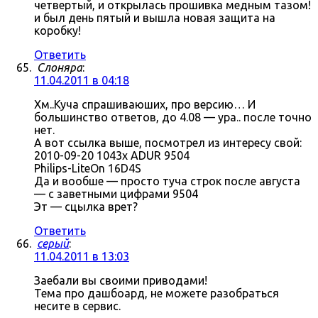
четвертый, и открылась прошивка медным тазом!
и был день пятый и вышла новая защита на
коробку!
Ответить
Слоняра
:
11.04.2011 в 04:18
Хм..Куча спрашиваюших, про версию… И
большинство ответов, до 4.08 — ура.. после точно
нет.
А вот ссылка выше, посмотрел из интересу свой:
2010-09-20 1043x ADUR 9504
Philips-LiteOn 16D4S
Да и вообше — просто туча строк после августа
— с заветными цифрами 9504
Эт — сцылка врет?
Ответить
серый
:
11.04.2011 в 13:03
Заебали вы своими приводами!
Тема про дашбоард, не можете разобраться
несите в сервис.