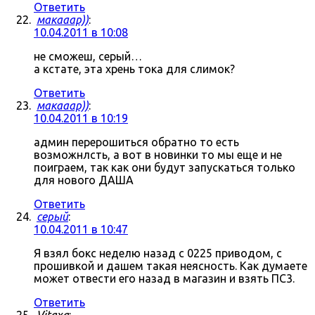
Ответить
макааар))
:
10.04.2011 в 10:08
не сможеш, серый…
а кстате, эта хрень тока для слимок?
Ответить
макааар))
:
10.04.2011 в 10:19
админ перерошиться обратно то есть
возможнлсть, а вот в новинки то мы еще и не
поиграем, так как они будут запускаться только
для нового ДАША
Ответить
серый
:
10.04.2011 в 10:47
Я взял бокс неделю назад с 0225 приводом, с
прошивкой и дашем такая неясность. Как думаете
может отвести его назад в магазин и взять ПС3.
Ответить