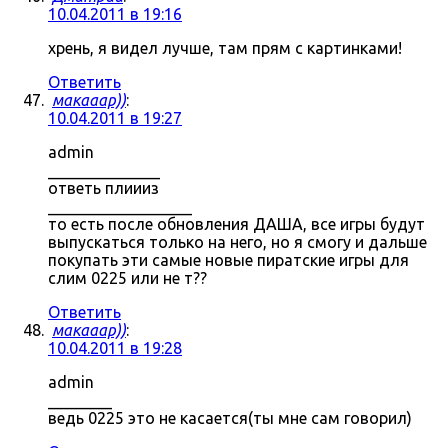
10.04.2011 в 19:16
хрень, я видел лучше, там прям с картинками!
Ответить
макааар))
:
10.04.2011 в 19:27
admin
______________
ответь плиииз
__________________
то есть после обновления ДАША, все игры будут
выпускаться только на него, но я смогу и дальше
покупать эти самые новые пиратские игры для
слим 0225 или не т??
Ответить
макааар))
:
10.04.2011 в 19:28
admin
________
ведь 0225 это не касается(ты мне сам говорил)