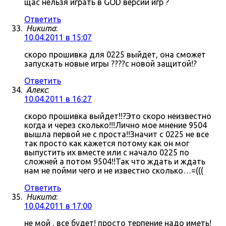
щас нельзя играть в GOD версии игр ?
Ответить
Никита
:
10.04.2011 в 15:07
скоро прошивка для 0225 выйдет, она сможет
запускать новые игры ????с новой защитой!?
Ответить
Алекс
:
10.04.2011 в 16:27
скоро прошивка выйдет!!?Это скоро неизвестно
когда и через сколько!!!Лично мое мнение 9504
вышла первой не с проста!!Значит с 0225 не все
так просто как кажется потому как он мог
выпустить их вместе или с начало 0225 по
сложней а потом 9504!!Так что ждать и ждать
нам не пойми чего и не известно сколько…=(((
Ответить
Никита
:
10.04.2011 в 17:00
не мой , все будет! просто терпение надо иметь!