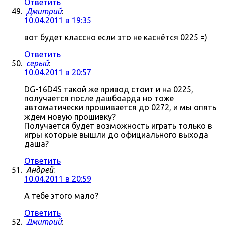
Ответить
Дмитрий
:
10.04.2011 в 19:35
вот будет классно если это не каснётся 0225 =)
Ответить
серый
:
10.04.2011 в 20:57
DG-16D4S такой же привод стоит и на 0225,
получается после дашбоарда но тоже
автоматически прошивается до 0272, и мы опять
ждем новую прошивку?
Получается будет возможность играть только в
игры которые вышли до официального выхода
даша?
Ответить
Андрей
:
10.04.2011 в 20:59
А тебе этого мало?
Ответить
Дмитрий
: