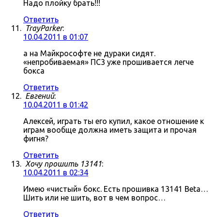
Надо плойку брать!!!
Ответить
TrayParker
:
10.04.2011 в 01:07
а на Майкрософте не дураки сидят.
«непробиваемая» ПС3 уже прошивается легче
бокса
Ответить
Евгений
:
10.04.2011 в 01:42
Алексей, играть ты его купил, какое отношение к
играм вообще должна иметь защита и прочая
фигня?
Ответить
Хочу прошить 13141
:
10.04.2011 в 02:34
Имею «чистый» бокс. Есть прошивка 13141 Beta…
Шить или не шить, вот в чем вопрос…
Ответить