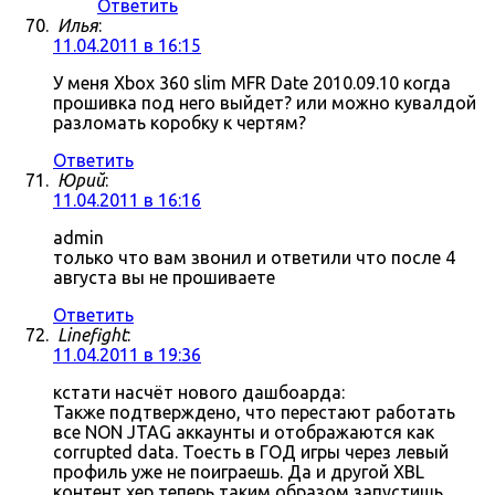
Ответить
Илья
:
11.04.2011 в 16:15
У меня Xbox 360 slim MFR Date 2010.09.10 когда
прошивка под него выйдет? или можно кувалдой
разломать коробку к чертям?
Ответить
Юрий
:
11.04.2011 в 16:16
admin
только что вам звонил и ответили что после 4
августа вы не прошиваете
Ответить
Linefight
:
11.04.2011 в 19:36
кстати насчёт нового дашбоарда:
Также подтверждено, что перестают работать
все NON JTAG аккаунты и отображаются как
corrupted data. Тоесть в ГОД игры через левый
профиль уже не поиграешь. Да и другой XBL
контент хер теперь таким образом запустишь.