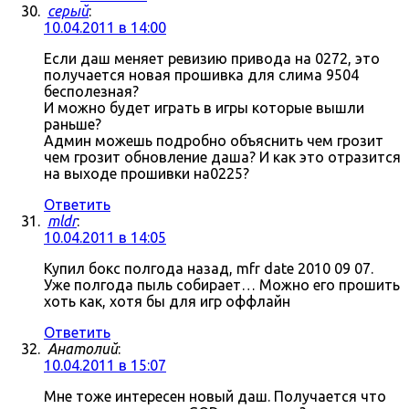
серый
:
10.04.2011 в 14:00
Если даш меняет ревизию привода на 0272, это
получается новая прошивка для слима 9504
бесполезная?
И можно будет играть в игры которые вышли
раньше?
Админ можешь подробно объяснить чем грозит
чем грозит обновление даша? И как это отразится
на выходе прошивки на0225?
Ответить
mldr
:
10.04.2011 в 14:05
Купил бокс полгода назад, mfr date 2010 09 07.
Уже полгода пыль собирает… Можно его прошить
хоть как, хотя бы для игр оффлайн
Ответить
Анатолий
:
10.04.2011 в 15:07
Мне тоже интересен новый даш. Получается что