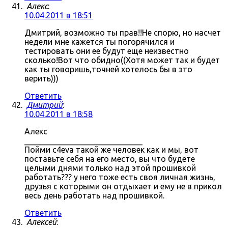
Алекс
:
10.04.2011 в 18:51
Дмитрий, возможно ты прав!!Не спорю, но насчет
недели мне кажется ты погорячился и
тестировать они ее будут еще неизвестно
сколько!Вот что обидно((Хотя может так и будет
как ты говоришь,точней хотелось бы в это
верить)))
Ответить
Дмитрий
:
10.04.2011 в 18:58
Алекс
_____________________________
Пойми c4eva такой же человек как и мы, вот
поставьте себя на его место, вы что будете
целыми днями только над этой прошивкой
работать??? у него тоже есть своя личная жизнь,
друзья с которыми он отдыхает и ему не в прикол
весь день работать над прошивкой.
Ответить
Алексей
: