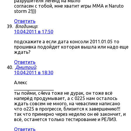
разрушителя легенд на мыло
согласен с тобой, мне хватит игры MMA и Naruto
storm 2!)))
Ответить
Владимир
:
10.04.2011 в 17:50
подскажите а если дата консоли 2011.01.05 то
прошивка подойдет которая вышла или надо еще
ждать?
Ответить
Дмитрий
:
10.04.2011 в 18:30
Алекс
_________________
ты пойми, c4eva тоже не дурак, он тоже всё
наперёд продумывает, а с 0225 нам осталось
ждать совсем не много, на чеваспике написано
что о225 в прогрессе, близится к завершению!!!
так что примерно через неделю он её закончит, и
всё, останется только тестирование и РЕЛИЗ.
Ответить