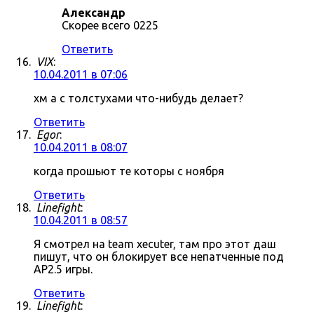
Александр
Скорее всего 0225
Ответить
VIX
:
10.04.2011 в 07:06
хм а с толстухами что-нибудь делает?
Ответить
Egor
:
10.04.2011 в 08:07
когда прошьют те которы с ноября
Ответить
Linefight
:
10.04.2011 в 08:57
Я смотрел на team xecuter, там про этот даш
пишут, что он блокирует все непатченные под
AP2.5 игры.
Ответить
Linefight
: