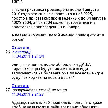
admin
2. Если приставка произведена после 4 августа
2010 года это еще не значит что в ней 0225,
просто в приставках произведенных до 04 августа
100% 9504, а так 9504 может встретиться и в
приставках произведенных в ноябре.
А как можно узнать какой именно привод стоит в
боксе?
Ответить
макааар))
:
11.04.2011 в 21:04
блин, я не понял, после обновления ДАША
пиратские игры будут так же как и всегда
записываться на болванки??? или все новые игры
будут выходить на новый даш???
Ответить
разрушителя легенд на мыло
:
11.04.2011 в 21:27
Админ,ответь плиз.Я правильно понял,что даже
вообще не выходя в лайв все равно обновлять