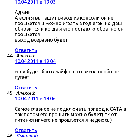
10.04.2011 в 19:03
Админ
А если я вытащу привод из консоли он не
прошьется и можно играть в год игры но даш
обновится и когда я его поставлю обратно он
прошьется
выход всеравно будет
Ответить
Алексей
:
10.04.2011 в 19:04
если будет бан в лайф то это меня особо не
пугает
Ответить
Алексей
:
10.04.2011 в 19:06
Самое главное не подключать привод к САТА а
так потом его прошить можно будет) тк от
питания ничего не прошъется я надеюсь:)
Ответить
Дмитрий
: