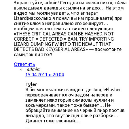
Здравстуйте, admin! Сегодня на «чеваспикс», c4eva
выкладывал дважды ссылки на видео… На этом
видео мы могли увидеть, что аппарат
Lizard(насколько я понял вы им прошиваете) при
снятие ключа неправильно его хеширует…
вообщем начало текста с видео следующая
«THESE CRITICAL AREAS CAN BE HASHED. NOT
CORRECT = DETECTED = BAN. TRY IMPORTING
LIZARD DUMPING FW INTO THE NEW JF THAT
DETECTS BAD KEY/SERIAL AREAS» — посмотрите
сами,так ли это?!
Ответить
admin
:
15.04.2011 в 20:04
Tyler
Я бы мог выложить видео где JungleFlasher
переворачивает ключ задом наперед и
заменяет некоторые символы нулями и
восьмерками, такое тоже бывает… Не
обращайте внимание на черный пиар против
лизарда, это внутрисценовые разборки…
Джангл тоже глючный…