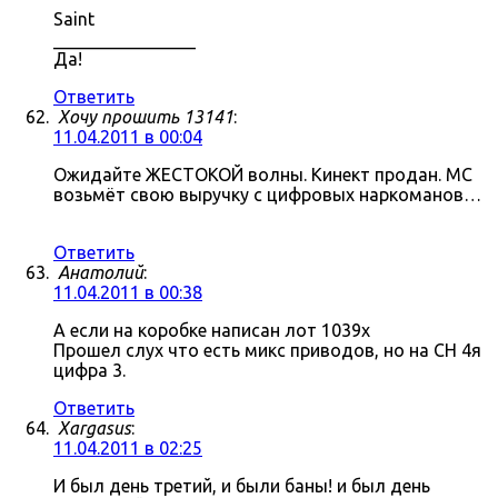
Saint
________________
Да!
Ответить
Хочу прошить 13141
:
11.04.2011 в 00:04
Ожидайте ЖЕСТОКОЙ волны. Кинект продан. МС
возьмёт свою выручку с цифровых наркоманов…
Ответить
Анатолий
:
11.04.2011 в 00:38
А если на коробке написан лот 1039x
Прошел слух что есть микс приводов, но на СН 4я
цифра 3.
Ответить
Xargasus
:
11.04.2011 в 02:25
И был день третий, и были баны! и был день