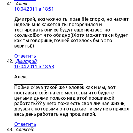
Алекс
:
10.04.2011 в 18:51
Дмитрий, возможно ты прав!!Не спорю, но насчет
недели мне кажется ты погорячился и
тестировать они ее будут еще неизвестно
сколько!Вот что обидно((Хотя может так и будет
как ты говоришь,точней хотелось бы в это
верить)))
Ответить
Дмитрий
:
10.04.2011 в 18:58
Алекс
_____________________________
Пойми c4eva такой же человек как и мы, вот
поставьте себя на его место, вы что будете
целыми днями только над этой прошивкой
работать??? у него тоже есть своя личная жизнь,
друзья с которыми он отдыхает и ему не в прикол
весь день работать над прошивкой.
Ответить
Алексей
: