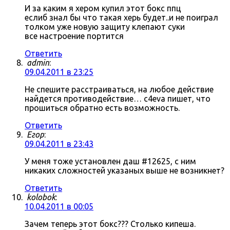
И за каким я хером купил этот бокс ппц
еслиб знал бы что такая херь будет..и не поиграл
толком уже новую защиту клепают суки
все настроение портится
Ответить
admin
:
09.04.2011 в 23:25
Не спешите расстраиваться, на любое действие
найдется противодействие… c4eva пишет, что
прошиться обратно есть возможность.
Ответить
Егор
:
09.04.2011 в 23:43
У меня тоже установлен даш #12625, с ним
никаких сложностей указаных выше не возникнет?
Ответить
kolobok
:
10.04.2011 в 00:05
Зачем теперь этот бокс??? Столько кипеша.