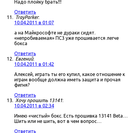
Надо плойку брать!!!
Ответить
TrayParker
:
10.04.2011 в 01:07
а на Майкрософте не дураки сидят.
«непробиваемая» ПС3 уже прошивается легче
бокса
Ответить
Евгений
:
10.04.2011 в 01:42
Алексей, играть ты его купил, какое отношение к
играм вообще должна иметь защита и прочая
фигня?
Ответить
Хочу прошить 13141
:
10.04.2011 в 02:34
Имею «чистый» бокс. Есть прошивка 13141 Beta…
Шить или не шить, вот в чем вопрос…
Ответить