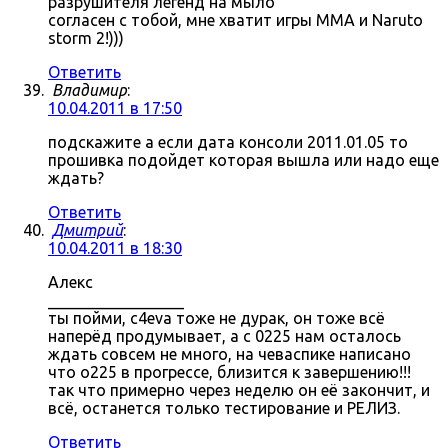
разрушителя легенд на мыло
согласен с тобой, мне хватит игры MMA и Naruto
storm 2!)))
Ответить
Владимир
:
10.04.2011 в 17:50
подскажите а если дата консоли 2011.01.05 то
прошивка подойдет которая вышла или надо еще
ждать?
Ответить
Дмитрий
:
10.04.2011 в 18:30
Алекс
_________________
ты пойми, c4eva тоже не дурак, он тоже всё
наперёд продумывает, а с 0225 нам осталось
ждать совсем не много, на чеваспике написано
что о225 в прогрессе, близится к завершению!!!
так что примерно через неделю он её закончит, и
всё, останется только тестирование и РЕЛИЗ.
Ответить