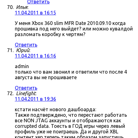
Ответить
Илья
:
11.04.2011 в 16:15
У меня Xbox 360 slim MFR Date 2010.09.10 когда
прошивка под него выйдет? или можно кувалдой
разломать коробку к чертям?
Ответить
Юрий
:
11.04.2011 в 16:16
admin
только что вам звонил и ответили что после 4
августа вы не прошиваете
Ответить
Linefight
:
11.04.2011 в 19:36
кстати насчёт нового дашбоарда:
Также подтверждено, что перестают работать
все NON JTAG аккаунты и отображаются как
corrupted data. Тоесть в ГОД игры через левый
профиль уже не поиграешь. Да и другой XBL
контент хер теперь таким образом запустишь.