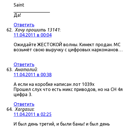
Saint
________________
Да!
Ответить
Хочу прошить 13141
:
11.04.2011 в 00:04
Ожидайте ЖЕСТОКОЙ волны. Кинект продан. МС
возьмёт свою выручку с цифровых наркоманов…
Ответить
Анатолий
:
11.04.2011 в 00:38
А если на коробке написан лот 1039x
Прошел слух что есть микс приводов, но на СН 4я
цифра 3.
Ответить
Xargasus
:
11.04.2011 в 02:25
И был день третий, и были баны! и был день