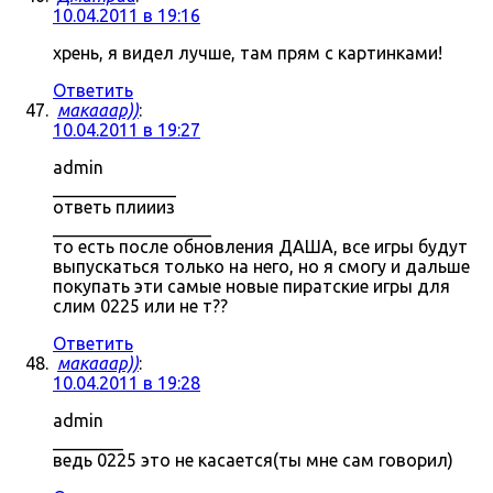
10.04.2011 в 19:16
хрень, я видел лучше, там прям с картинками!
Ответить
макааар))
:
10.04.2011 в 19:27
admin
______________
ответь плиииз
__________________
то есть после обновления ДАША, все игры будут
выпускаться только на него, но я смогу и дальше
покупать эти самые новые пиратские игры для
слим 0225 или не т??
Ответить
макааар))
:
10.04.2011 в 19:28
admin
________
ведь 0225 это не касается(ты мне сам говорил)