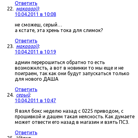
Ответить
макааар))
:
10.04.2011 в 10:08
не сможеш, серый…
а кстате, эта хрень тока для слимок?
Ответить
макааар))
:
10.04.2011 в 10:19
админ перерошиться обратно то есть
возможнлсть, а вот в новинки то мы еще и не
поиграем, так как они будут запускаться только
для нового ДАША
Ответить
серый
:
10.04.2011 в 10:47
Я взял бокс неделю назад с 0225 приводом, с
прошивкой и дашем такая неясность. Как думаете
может отвести его назад в магазин и взять ПС3.
Ответить