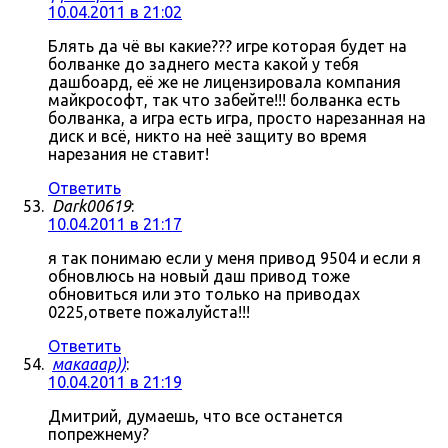
10.04.2011 в 21:02
Блять да чё вы какие??? игре которая будет на
болванке до заднего места какой у тебя
дашбоард, её же не лицензировала компания
майкрософт, так что забейте!!! болванка есть
болванка, а игра есть игра, просто нарезанная на
диск и всё, никто на неё защиту во время
нарезания не ставит!
Ответить
Dark00619
:
10.04.2011 в 21:17
я так понимаю если у меня привод 9504 и если я
обновлюсь на новый даш привод тоже
обновиться или это только на приводах
0225,ответе пожалуйста!!!
Ответить
макааар))
:
10.04.2011 в 21:19
Дмитрий, думаешь, что все останется
попрежнему?