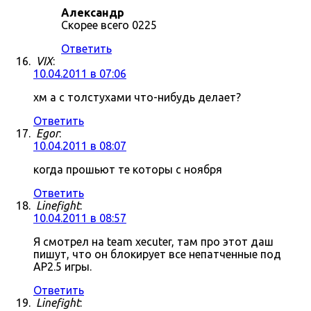
Александр
Скорее всего 0225
Ответить
VIX
:
10.04.2011 в 07:06
хм а с толстухами что-нибудь делает?
Ответить
Egor
:
10.04.2011 в 08:07
когда прошьют те которы с ноября
Ответить
Linefight
:
10.04.2011 в 08:57
Я смотрел на team xecuter, там про этот даш
пишут, что он блокирует все непатченные под
AP2.5 игры.
Ответить
Linefight
: