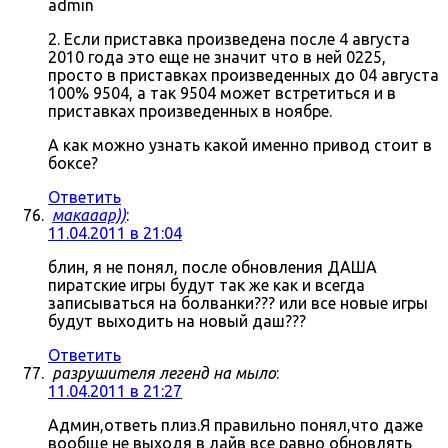
admin
2. Если приставка произведена после 4 августа
2010 года это еще не значит что в ней 0225,
просто в приставках произведенных до 04 августа
100% 9504, а так 9504 может встретиться и в
приставках произведенных в ноябре.
А как можно узнать какой именно привод стоит в
боксе?
Ответить
макааар))
:
11.04.2011 в 21:04
блин, я не понял, после обновления ДАША
пиратские игры будут так же как и всегда
записываться на болванки??? или все новые игры
будут выходить на новый даш???
Ответить
разрушителя легенд на мыло
:
11.04.2011 в 21:27
Админ,ответь плиз.Я правильно понял,что даже
вообще не выходя в лайв все равно обновлять