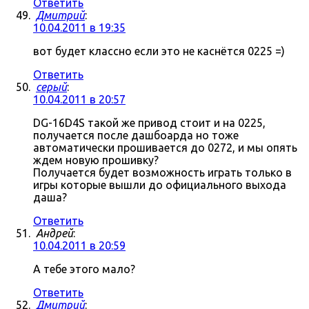
Ответить
Дмитрий
:
10.04.2011 в 19:35
вот будет классно если это не каснётся 0225 =)
Ответить
серый
:
10.04.2011 в 20:57
DG-16D4S такой же привод стоит и на 0225,
получается после дашбоарда но тоже
автоматически прошивается до 0272, и мы опять
ждем новую прошивку?
Получается будет возможность играть только в
игры которые вышли до официального выхода
даша?
Ответить
Андрей
:
10.04.2011 в 20:59
А тебе этого мало?
Ответить
Дмитрий
: