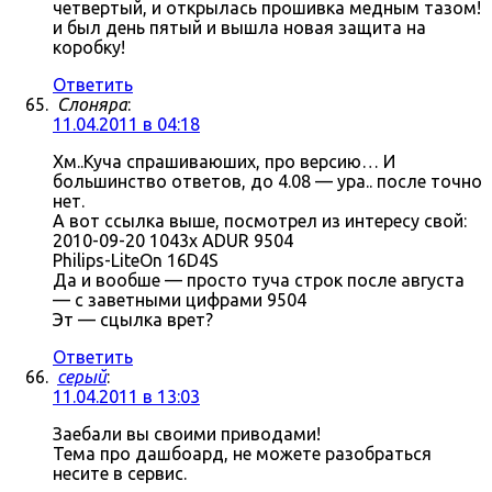
четвертый, и открылась прошивка медным тазом!
и был день пятый и вышла новая защита на
коробку!
Ответить
Слоняра
:
11.04.2011 в 04:18
Хм..Куча спрашиваюших, про версию… И
большинство ответов, до 4.08 — ура.. после точно
нет.
А вот ссылка выше, посмотрел из интересу свой:
2010-09-20 1043x ADUR 9504
Philips-LiteOn 16D4S
Да и вообше — просто туча строк после августа
— с заветными цифрами 9504
Эт — сцылка врет?
Ответить
серый
:
11.04.2011 в 13:03
Заебали вы своими приводами!
Тема про дашбоард, не можете разобраться
несите в сервис.