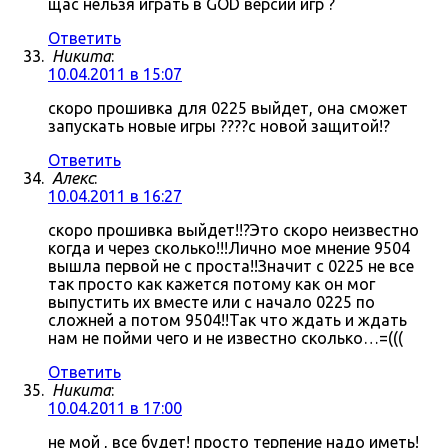
щас нельзя играть в GOD версии игр ?
Ответить
Никита
:
10.04.2011 в 15:07
скоро прошивка для 0225 выйдет, она сможет
запускать новые игры ????с новой защитой!?
Ответить
Алекс
:
10.04.2011 в 16:27
скоро прошивка выйдет!!?Это скоро неизвестно
когда и через сколько!!!Лично мое мнение 9504
вышла первой не с проста!!Значит с 0225 не все
так просто как кажется потому как он мог
выпустить их вместе или с начало 0225 по
сложней а потом 9504!!Так что ждать и ждать
нам не пойми чего и не известно сколько…=(((
Ответить
Никита
:
10.04.2011 в 17:00
не мой , все будет! просто терпение надо иметь!