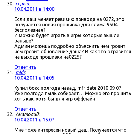
серый
:
10.04.2011 в 14:00
Если даш меняет ревизию привода на 0272, это
получается новая прошивка для слима 9504
бесполезная?
И можно будет играть в игры которые вышли
раньше?
Админ можешь подробно объяснить чем грозит
чем грозит обновление даша? И как это отразится
на выходе прошивки на0225?
Ответить
mldr
:
10.04.2011 в 14:05
Купил бокс полгода назад, mfr date 2010 09 07.
Уже полгода пыль собирает… Можно его прошить
хоть как, хотя бы для игр оффлайн
Ответить
Анатолий
:
10.04.2011 в 15:07
Мне тоже интересен новый даш. Получается что