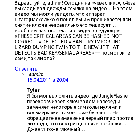
Здравстуйте, admin! Сегодня на «чеваспикс», c4eva
выкладывал дважды ссылки на видео… На этом
видео мы могли увидеть, что аппарат
Lizard(насколько я понял вы им прошиваете) при
снятие ключа неправильно его хеширует…
вообщем начало текста с видео следующая
«THESE CRITICAL AREAS CAN BE HASHED. NOT
CORRECT = DETECTED = BAN. TRY IMPORTING
LIZARD DUMPING FW INTO THE NEW JF THAT
DETECTS BAD KEY/SERIAL AREAS» — посмотрите
сами,так ли это?!
Ответить
admin
:
15.04.2011 в 20:04
Tyler
Я бы мог выложить видео где JungleFlasher
переворачивает ключ задом наперед и
заменяет некоторые символы нулями и
восьмерками, такое тоже бывает… Не
обращайте внимание на черный пиар против
лизарда, это внутрисценовые разборки…
Джангл тоже глючный…