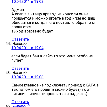
10.04.2011 в 19:03
Админ
А если я вытащу привод из консоли он не
прошьется и можно играть в год игры но даш
обновится и когда я его поставлю обратно он
прошьется
выход всеравно будет
Ответить
Алексей
:
10.04.2011 в 19:04
если будет бан в лайф то это меня особо не
пугает
Ответить
Алексей
:
10.04.2011 в 19:06
Самое главное не подключать привод к САТА а
так потом его прошить можно будет) тк от
питания ничего не прошъется я надеюсь:)
Ответить
Дмитрий
: