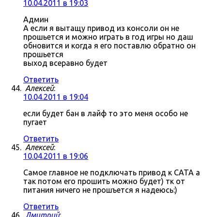
10.04.2011 в 19:03
Админ
А если я вытащу привод из консоли он не
прошьется и можно играть в год игры но даш
обновится и когда я его поставлю обратно он
прошьется
выход всеравно будет
Ответить
Алексей
:
10.04.2011 в 19:04
если будет бан в лайф то это меня особо не
пугает
Ответить
Алексей
:
10.04.2011 в 19:06
Самое главное не подключать привод к САТА а
так потом его прошить можно будет) тк от
питания ничего не прошъется я надеюсь:)
Ответить
Дмитрий
: