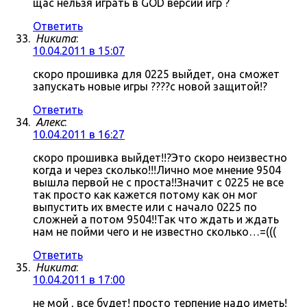
щас нельзя играть в GOD версии игр ?
Ответить
Никита
:
10.04.2011 в 15:07
скоро прошивка для 0225 выйдет, она сможет
запускать новые игры ????с новой защитой!?
Ответить
Алекс
:
10.04.2011 в 16:27
скоро прошивка выйдет!!?Это скоро неизвестно
когда и через сколько!!!Лично мое мнение 9504
вышла первой не с проста!!Значит с 0225 не все
так просто как кажется потому как он мог
выпустить их вместе или с начало 0225 по
сложней а потом 9504!!Так что ждать и ждать
нам не пойми чего и не известно сколько…=(((
Ответить
Никита
:
10.04.2011 в 17:00
не мой , все будет! просто терпение надо иметь!