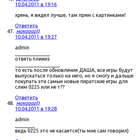
10.04.2011 в 19:16
хрень, я видел лучше, там прям с картинками!
Ответить
макааар))
:
10.04.2011 в 19:27
admin
______________
ответь плиииз
__________________
то есть после обновления ДАША, все игры будут
выпускаться только на него, но я смогу и дальше
покупать эти самые новые пиратские игры для
слим 0225 или не т??
Ответить
макааар))
:
10.04.2011 в 19:28
admin
________
ведь 0225 это не касается(ты мне сам говорил)