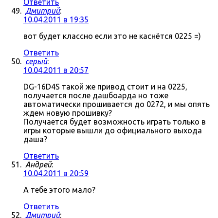
Ответить
Дмитрий
:
10.04.2011 в 19:35
вот будет классно если это не каснётся 0225 =)
Ответить
серый
:
10.04.2011 в 20:57
DG-16D4S такой же привод стоит и на 0225,
получается после дашбоарда но тоже
автоматически прошивается до 0272, и мы опять
ждем новую прошивку?
Получается будет возможность играть только в
игры которые вышли до официального выхода
даша?
Ответить
Андрей
:
10.04.2011 в 20:59
А тебе этого мало?
Ответить
Дмитрий
: