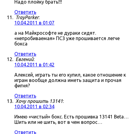
Надо плойку брать!!!
Ответить
TrayParker
:
10.04.2011 в 01:07
а на Майкрософте не дураки сидят.
«непробиваемая» ПС3 уже прошивается легче
бокса
Ответить
Евгений
:
10.04.2011 в 01:42
Алексей, играть ты его купил, какое отношение к
играм вообще должна иметь защита и прочая
фигня?
Ответить
Хочу прошить 13141
:
10.04.2011 в 02:34
Имею «чистый» бокс. Есть прошивка 13141 Beta…
Шить или не шить, вот в чем вопрос…
Ответить