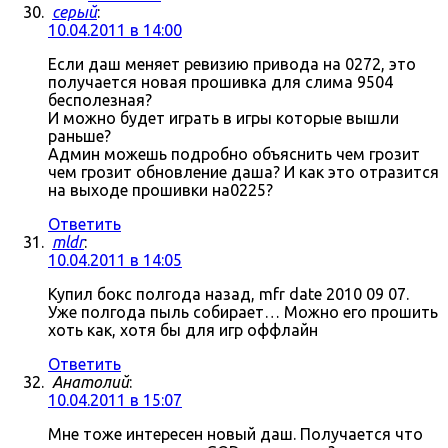
серый
:
10.04.2011 в 14:00
Если даш меняет ревизию привода на 0272, это
получается новая прошивка для слима 9504
бесполезная?
И можно будет играть в игры которые вышли
раньше?
Админ можешь подробно объяснить чем грозит
чем грозит обновление даша? И как это отразится
на выходе прошивки на0225?
Ответить
mldr
:
10.04.2011 в 14:05
Купил бокс полгода назад, mfr date 2010 09 07.
Уже полгода пыль собирает… Можно его прошить
хоть как, хотя бы для игр оффлайн
Ответить
Анатолий
:
10.04.2011 в 15:07
Мне тоже интересен новый даш. Получается что