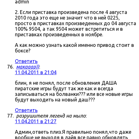
admin
2. Если приставка произведена после 4 августа
2010 года это еще не значит что в ней 0225,
просто в приставках произведенных до 04 августа
100% 9504, а так 9504 может встретиться и в
приставках произведенных в ноябре.
А как можно узнать какой именно привод стоит в
боксе?
Ответить
макааар))
:
11.04.2011 в 21:04
блин, я не понял, после обновления ДАША
пиратские игры будут так же как и всегда
записываться на болванки??? или все новые игры
будут выходить на новый даш???
Ответить
разрушителя легенд на мыло
:
11.04.2011 в 21:27
Админ,ответь плиз.Я правильно понял,что даже
вообще не выходя в лайв все равно обновлять