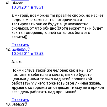
Алекс
:
10.04.2011 в 18:51
Дмитрий, возможно ты прав!!Не спорю, но насчет
недели мне кажется ты погорячился и
тестировать они ее будут еще неизвестно
сколько!Вот что обидно((Хотя может так и будет
как ты говоришь,точней хотелось бы в это
верить)))
Ответить
Дмитрий
:
10.04.2011 в 18:58
Алекс
_____________________________
Пойми c4eva такой же человек как и мы, вот
поставьте себя на его место, вы что будете
целыми днями только над этой прошивкой
работать??? у него тоже есть своя личная жизнь,
друзья с которыми он отдыхает и ему не в прикол
весь день работать над прошивкой.
Ответить
Алексей
: