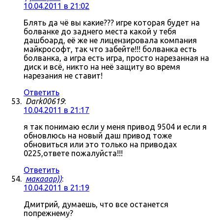
10.04.2011 в 21:02
Блять да чё вы какие??? игре которая будет на
болванке до заднего места какой у тебя
дашбоард, её же не лицензировала компания
майкрософт, так что забейте!!! болванка есть
болванка, а игра есть игра, просто нарезанная на
диск и всё, никто на неё защиту во время
нарезания не ставит!
Ответить
Dark00619
:
10.04.2011 в 21:17
я так понимаю если у меня привод 9504 и если я
обновлюсь на новый даш привод тоже
обновиться или это только на приводах
0225,ответе пожалуйста!!!
Ответить
макааар))
:
10.04.2011 в 21:19
Дмитрий, думаешь, что все останется
попрежнему?