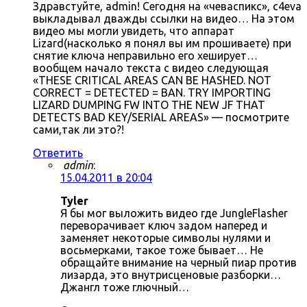
Здравстуйте, admin! Сегодня на «чеваспикс», c4eva
выкладывал дважды ссылки на видео… На этом
видео мы могли увидеть, что аппарат
Lizard(насколько я понял вы им прошиваете) при
снятие ключа неправильно его хеширует…
вообщем начало текста с видео следующая
«THESE CRITICAL AREAS CAN BE HASHED. NOT
CORRECT = DETECTED = BAN. TRY IMPORTING
LIZARD DUMPING FW INTO THE NEW JF THAT
DETECTS BAD KEY/SERIAL AREAS» — посмотрите
сами,так ли это?!
Ответить
admin
:
15.04.2011 в 20:04
Tyler
Я бы мог выложить видео где JungleFlasher
переворачивает ключ задом наперед и
заменяет некоторые символы нулями и
восьмерками, такое тоже бывает… Не
обращайте внимание на черный пиар против
лизарда, это внутрисценовые разборки…
Джангл тоже глючный…