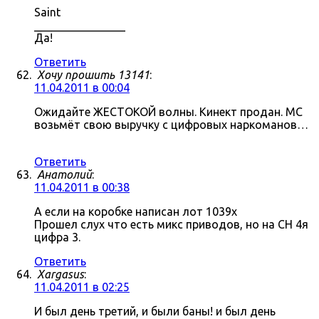
Saint
________________
Да!
Ответить
Хочу прошить 13141
:
11.04.2011 в 00:04
Ожидайте ЖЕСТОКОЙ волны. Кинект продан. МС
возьмёт свою выручку с цифровых наркоманов…
Ответить
Анатолий
:
11.04.2011 в 00:38
А если на коробке написан лот 1039x
Прошел слух что есть микс приводов, но на СН 4я
цифра 3.
Ответить
Xargasus
:
11.04.2011 в 02:25
И был день третий, и были баны! и был день