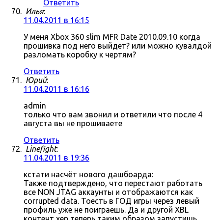
Ответить
Илья
:
11.04.2011 в 16:15
У меня Xbox 360 slim MFR Date 2010.09.10 когда
прошивка под него выйдет? или можно кувалдой
разломать коробку к чертям?
Ответить
Юрий
:
11.04.2011 в 16:16
admin
только что вам звонил и ответили что после 4
августа вы не прошиваете
Ответить
Linefight
:
11.04.2011 в 19:36
кстати насчёт нового дашбоарда:
Также подтверждено, что перестают работать
все NON JTAG аккаунты и отображаются как
corrupted data. Тоесть в ГОД игры через левый
профиль уже не поиграешь. Да и другой XBL
контент хер теперь таким образом запустишь.