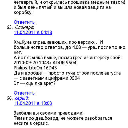
четвертый, и открылась прошивка медным тазом!
и был день пятый и вышла новая защита на
коробку!
Ответить
Слоняра
:
11.04.2011 в 04:18
Хм..Куча спрашиваюших, про версию… И
большинство ответов, до 4.08 — ура.. после точно
нет.
А вот ссылка выше, посмотрел из интересу свой:
2010-09-20 1043x ADUR 9504
Philips-LiteOn 16D4S
Да и вообше — просто туча строк после августа
— с заветными цифрами 9504
Эт — сцылка врет?
Ответить
серый
:
11.04.2011 в 13:03
Заебали вы своими приводами!
Тема про дашбоард, не можете разобраться
несите в сервис.