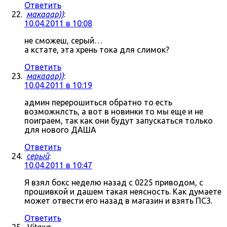
Ответить
макааар))
:
10.04.2011 в 10:08
не сможеш, серый…
а кстате, эта хрень тока для слимок?
Ответить
макааар))
:
10.04.2011 в 10:19
админ перерошиться обратно то есть
возможнлсть, а вот в новинки то мы еще и не
поиграем, так как они будут запускаться только
для нового ДАША
Ответить
серый
:
10.04.2011 в 10:47
Я взял бокс неделю назад с 0225 приводом, с
прошивкой и дашем такая неясность. Как думаете
может отвести его назад в магазин и взять ПС3.
Ответить