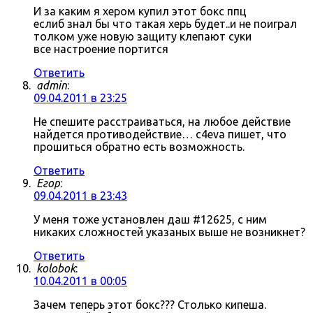
И за каким я хером купил этот бокс ппц
еслиб знал бы что такая херь будет..и не поиграл
толком уже новую защиту клепают суки
все настроение портится
Ответить
admin
:
09.04.2011 в 23:25
Не спешите расстраиваться, на любое действие
найдется противодействие… c4eva пишет, что
прошиться обратно есть возможность.
Ответить
Егор
:
09.04.2011 в 23:43
У меня тоже установлен даш #12625, с ним
никаких сложностей указаных выше не возникнет?
Ответить
kolobok
:
10.04.2011 в 00:05
Зачем теперь этот бокс??? Столько кипеша.