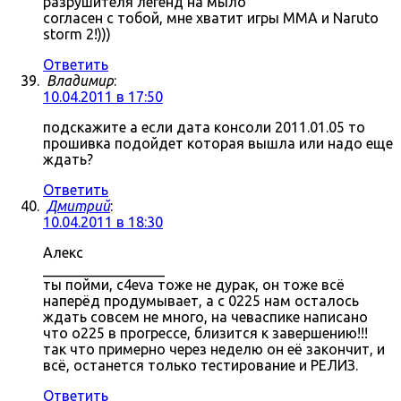
разрушителя легенд на мыло
согласен с тобой, мне хватит игры MMA и Naruto
storm 2!)))
Ответить
Владимир
:
10.04.2011 в 17:50
подскажите а если дата консоли 2011.01.05 то
прошивка подойдет которая вышла или надо еще
ждать?
Ответить
Дмитрий
:
10.04.2011 в 18:30
Алекс
_________________
ты пойми, c4eva тоже не дурак, он тоже всё
наперёд продумывает, а с 0225 нам осталось
ждать совсем не много, на чеваспике написано
что о225 в прогрессе, близится к завершению!!!
так что примерно через неделю он её закончит, и
всё, останется только тестирование и РЕЛИЗ.
Ответить