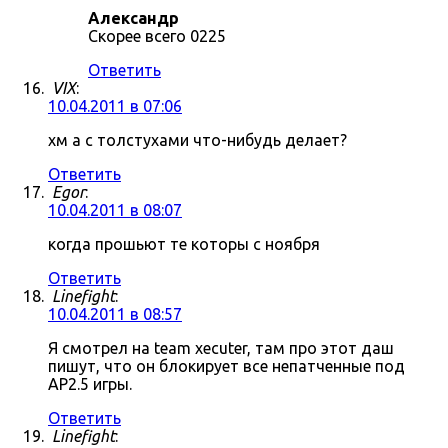
Александр
Скорее всего 0225
Ответить
VIX
:
10.04.2011 в 07:06
хм а с толстухами что-нибудь делает?
Ответить
Egor
:
10.04.2011 в 08:07
когда прошьют те которы с ноября
Ответить
Linefight
:
10.04.2011 в 08:57
Я смотрел на team xecuter, там про этот даш
пишут, что он блокирует все непатченные под
AP2.5 игры.
Ответить
Linefight
: