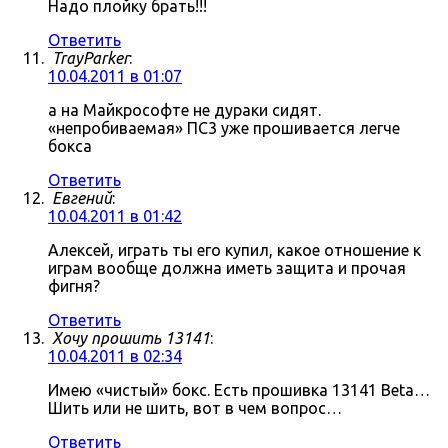
Надо плойку брать!!!
Ответить
TrayParker
:
10.04.2011 в 01:07
а на Майкрософте не дураки сидят.
«непробиваемая» ПС3 уже прошивается легче
бокса
Ответить
Евгений
:
10.04.2011 в 01:42
Алексей, играть ты его купил, какое отношение к
играм вообще должна иметь защита и прочая
фигня?
Ответить
Хочу прошить 13141
:
10.04.2011 в 02:34
Имею «чистый» бокс. Есть прошивка 13141 Beta…
Шить или не шить, вот в чем вопрос…
Ответить