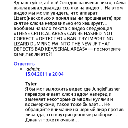
Здравстуйте, admin! Сегодня на «чеваспикс», c4eva
выкладывал дважды ссылки на видео… На этом
видео мы могли увидеть, что аппарат
Lizard(насколько я понял вы им прошиваете) при
снятие ключа неправильно его хеширует…
вообщем начало текста с видео следующая
«THESE CRITICAL AREAS CAN BE HASHED. NOT
CORRECT = DETECTED = BAN. TRY IMPORTING
LIZARD DUMPING FW INTO THE NEW JF THAT
DETECTS BAD KEY/SERIAL AREAS» — посмотрите
сами,так ли это?!
Ответить
admin
:
15.04.2011 в 20:04
Tyler
Я бы мог выложить видео где JungleFlasher
переворачивает ключ задом наперед и
заменяет некоторые символы нулями и
восьмерками, такое тоже бывает… Не
обращайте внимание на черный пиар против
лизарда, это внутрисценовые разборки…
Джангл тоже глючный…