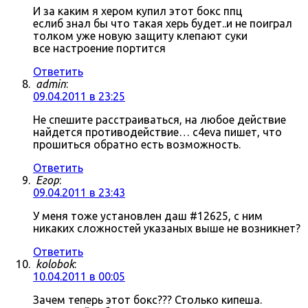
И за каким я хером купил этот бокс ппц
еслиб знал бы что такая херь будет..и не поиграл
толком уже новую защиту клепают суки
все настроение портится
Ответить
admin
:
09.04.2011 в 23:25
Не спешите расстраиваться, на любое действие
найдется противодействие… c4eva пишет, что
прошиться обратно есть возможность.
Ответить
Егор
:
09.04.2011 в 23:43
У меня тоже установлен даш #12625, с ним
никаких сложностей указаных выше не возникнет?
Ответить
kolobok
:
10.04.2011 в 00:05
Зачем теперь этот бокс??? Столько кипеша.