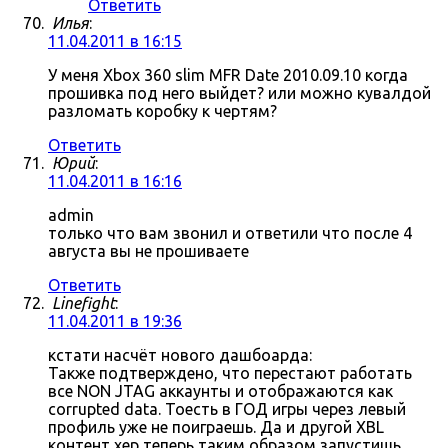
Ответить
Илья
:
11.04.2011 в 16:15
У меня Xbox 360 slim MFR Date 2010.09.10 когда
прошивка под него выйдет? или можно кувалдой
разломать коробку к чертям?
Ответить
Юрий
:
11.04.2011 в 16:16
admin
только что вам звонил и ответили что после 4
августа вы не прошиваете
Ответить
Linefight
:
11.04.2011 в 19:36
кстати насчёт нового дашбоарда:
Также подтверждено, что перестают работать
все NON JTAG аккаунты и отображаются как
corrupted data. Тоесть в ГОД игры через левый
профиль уже не поиграешь. Да и другой XBL
контент хер теперь таким образом запустишь.