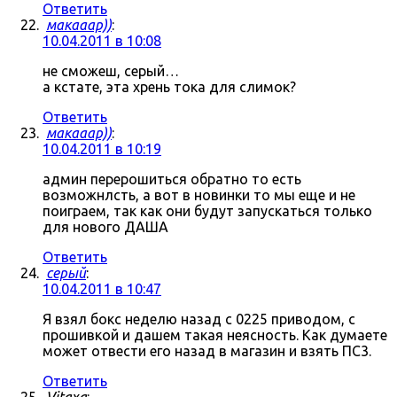
Ответить
макааар))
:
10.04.2011 в 10:08
не сможеш, серый…
а кстате, эта хрень тока для слимок?
Ответить
макааар))
:
10.04.2011 в 10:19
админ перерошиться обратно то есть
возможнлсть, а вот в новинки то мы еще и не
поиграем, так как они будут запускаться только
для нового ДАША
Ответить
серый
:
10.04.2011 в 10:47
Я взял бокс неделю назад с 0225 приводом, с
прошивкой и дашем такая неясность. Как думаете
может отвести его назад в магазин и взять ПС3.
Ответить