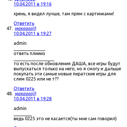
10.04.2011 в 19:16
хрень, я видел лучше, там прям с картинками!
Ответить
макааар))
:
10.04.2011 в 19:27
admin
______________
ответь плиииз
__________________
то есть после обновления ДАША, все игры будут
выпускаться только на него, но я смогу и дальше
покупать эти самые новые пиратские игры для
слим 0225 или не т??
Ответить
макааар))
:
10.04.2011 в 19:28
admin
________
ведь 0225 это не касается(ты мне сам говорил)