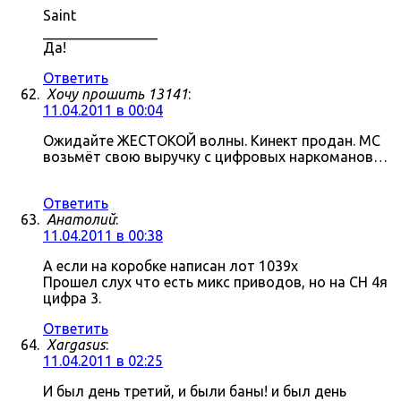
Saint
________________
Да!
Ответить
Хочу прошить 13141
:
11.04.2011 в 00:04
Ожидайте ЖЕСТОКОЙ волны. Кинект продан. МС
возьмёт свою выручку с цифровых наркоманов…
Ответить
Анатолий
:
11.04.2011 в 00:38
А если на коробке написан лот 1039x
Прошел слух что есть микс приводов, но на СН 4я
цифра 3.
Ответить
Xargasus
:
11.04.2011 в 02:25
И был день третий, и были баны! и был день