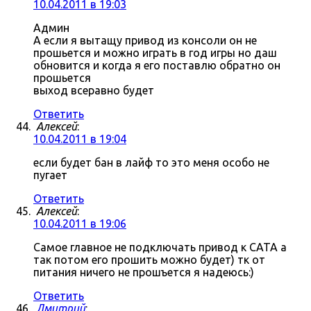
10.04.2011 в 19:03
Админ
А если я вытащу привод из консоли он не
прошьется и можно играть в год игры но даш
обновится и когда я его поставлю обратно он
прошьется
выход всеравно будет
Ответить
Алексей
:
10.04.2011 в 19:04
если будет бан в лайф то это меня особо не
пугает
Ответить
Алексей
:
10.04.2011 в 19:06
Самое главное не подключать привод к САТА а
так потом его прошить можно будет) тк от
питания ничего не прошъется я надеюсь:)
Ответить
Дмитрий
: