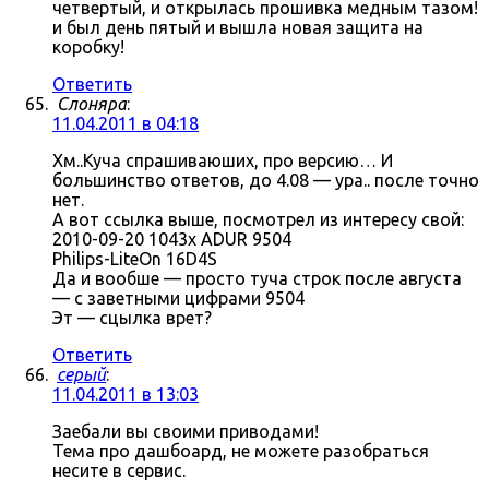
четвертый, и открылась прошивка медным тазом!
и был день пятый и вышла новая защита на
коробку!
Ответить
Слоняра
:
11.04.2011 в 04:18
Хм..Куча спрашиваюших, про версию… И
большинство ответов, до 4.08 — ура.. после точно
нет.
А вот ссылка выше, посмотрел из интересу свой:
2010-09-20 1043x ADUR 9504
Philips-LiteOn 16D4S
Да и вообше — просто туча строк после августа
— с заветными цифрами 9504
Эт — сцылка врет?
Ответить
серый
:
11.04.2011 в 13:03
Заебали вы своими приводами!
Тема про дашбоард, не можете разобраться
несите в сервис.