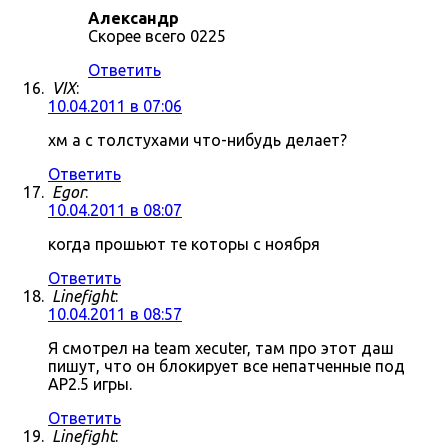
Александр
Скорее всего 0225
Ответить
VIX
:
10.04.2011 в 07:06
хм а с толстухами что-нибудь делает?
Ответить
Egor
:
10.04.2011 в 08:07
когда прошьют те которы с ноября
Ответить
Linefight
:
10.04.2011 в 08:57
Я смотрел на team xecuter, там про этот даш
пишут, что он блокирует все непатченные под
AP2.5 игры.
Ответить
Linefight
: