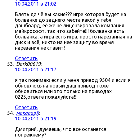
10.04.2011 в 21:02
Блять да чё вы какие??? игре которая будет на
болванке до заднего места какой у тебя
дашбоард, её же не лицензировала компания
майкрософт, так что забейте!!! болванка есть
болванка, а игра есть игра, просто нарезанная на
диск и всё, никто на неё защиту во время
нарезания не ставит!
Ответить
Dark00619
:
10.04.2011 в 21:17
я так понимаю если у меня привод 9504 и если я
обновлюсь на новый даш привод тоже
обновиться или это только на приводах
0225,ответе пожалуйста!!!
Ответить
макааар))
:
10.04.2011 в 21:19
Дмитрий, думаешь, что все останется
попрежнему?