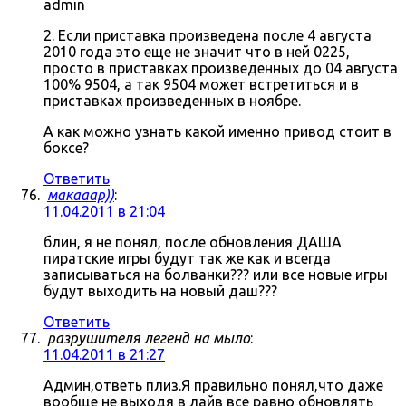
admin
2. Если приставка произведена после 4 августа
2010 года это еще не значит что в ней 0225,
просто в приставках произведенных до 04 августа
100% 9504, а так 9504 может встретиться и в
приставках произведенных в ноябре.
А как можно узнать какой именно привод стоит в
боксе?
Ответить
макааар))
:
11.04.2011 в 21:04
блин, я не понял, после обновления ДАША
пиратские игры будут так же как и всегда
записываться на болванки??? или все новые игры
будут выходить на новый даш???
Ответить
разрушителя легенд на мыло
:
11.04.2011 в 21:27
Админ,ответь плиз.Я правильно понял,что даже
вообще не выходя в лайв все равно обновлять