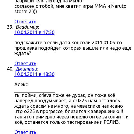
разрушителя легенд на мыло
согласен с тобой, мне хватит игры MMA и Naruto
storm 2!)))
Ответить
Владимир
:
10.04.2011 в 17:50
подскажите а если дата консоли 2011.01.05 то
прошивка подойдет которая вышла или надо еще
ждать?
Ответить
Дмитрий
:
10.04.2011 в 18:30
Алекс
_________________
ты пойми, c4eva тоже не дурак, он тоже всё
наперёд продумывает, а с 0225 нам осталось
ждать совсем не много, на чеваспике написано
что о225 в прогрессе, близится к завершению!!!
так что примерно через неделю он её закончит, и
всё, останется только тестирование и РЕЛИЗ.
Ответить