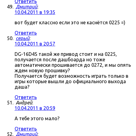
Ответить
Дмитрий
:
10.04.2011 в 19:35
вот будет классно если это не каснётся 0225 =)
Ответить
серый
:
10.04.2011 в 20:57
DG-16D4S такой же привод стоит и на 0225,
получается после дашбоарда но тоже
автоматически прошивается до 0272, и мы опять
ждем новую прошивку?
Получается будет возможность играть только в
игры которые вышли до официального выхода
даша?
Ответить
Андрей
:
10.04.2011 в 20:59
А тебе этого мало?
Ответить
Дмитрий
: