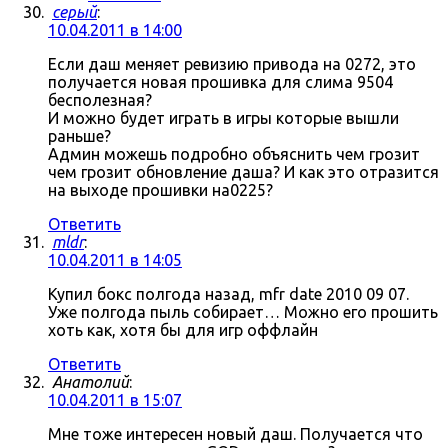
серый
:
10.04.2011 в 14:00
Если даш меняет ревизию привода на 0272, это
получается новая прошивка для слима 9504
бесполезная?
И можно будет играть в игры которые вышли
раньше?
Админ можешь подробно объяснить чем грозит
чем грозит обновление даша? И как это отразится
на выходе прошивки на0225?
Ответить
mldr
:
10.04.2011 в 14:05
Купил бокс полгода назад, mfr date 2010 09 07.
Уже полгода пыль собирает… Можно его прошить
хоть как, хотя бы для игр оффлайн
Ответить
Анатолий
:
10.04.2011 в 15:07
Мне тоже интересен новый даш. Получается что