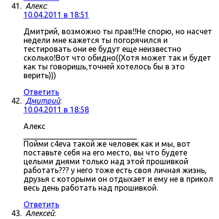
Алекс
:
10.04.2011 в 18:51
Дмитрий, возможно ты прав!!Не спорю, но насчет
недели мне кажется ты погорячился и
тестировать они ее будут еще неизвестно
сколько!Вот что обидно((Хотя может так и будет
как ты говоришь,точней хотелось бы в это
верить)))
Ответить
Дмитрий
:
10.04.2011 в 18:58
Алекс
_____________________________
Пойми c4eva такой же человек как и мы, вот
поставьте себя на его место, вы что будете
целыми днями только над этой прошивкой
работать??? у него тоже есть своя личная жизнь,
друзья с которыми он отдыхает и ему не в прикол
весь день работать над прошивкой.
Ответить
Алексей
: