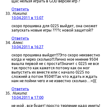
щас нельзя играть в GOD версии игр ?
Ответить
Никита
:
10.04.2011 в 15:07
скоро прошивка для 0225 выйдет, она сможет
запускать новые игры ????с новой защитой!?
Ответить
Алекс
:
10.04.2011 в 16:27
скоро прошивка выйдет!!?Это скоро неизвестно
когда и через сколько!!!Лично мое мнение 9504
вышла первой не с проста!!Значит с 0225 не все
так просто как кажется потому как он мог
выпустить их вместе или с начало 0225 по
сложней а потом 9504!!Так что ждать и ждать
нам не пойми чего и не известно сколько…=(((
Ответить
Никита
:
10.04.2011 в 17:00
не мой , все будет! просто терпение надо иметь!