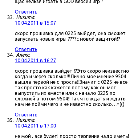
щас нельзя играть в GOD версии игр ?
Ответить
Никита
:
10.04.2011 в 15:07
скоро прошивка для 0225 выйдет, она сможет
запускать новые игры ????с новой защитой!?
Ответить
Алекс
:
10.04.2011 в 16:27
скоро прошивка выйдет!!?Это скоро неизвестно
когда и через сколько!!!Лично мое мнение 9504
вышла первой не с проста!!Значит с 0225 не все
так просто как кажется потому как он мог
выпустить их вместе или с начало 0225 по
сложней а потом 9504!!Так что ждать и ждать
нам не пойми чего и не известно сколько…=(((
Ответить
Никита
:
10.04.2011 в 17:00
не мой , все будет! просто терпение надо иметь!