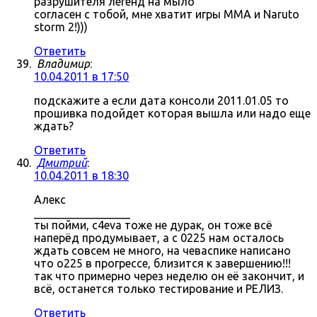
разрушителя легенд на мыло
согласен с тобой, мне хватит игры MMA и Naruto
storm 2!)))
Ответить
Владимир
:
10.04.2011 в 17:50
подскажите а если дата консоли 2011.01.05 то
прошивка подойдет которая вышла или надо еще
ждать?
Ответить
Дмитрий
:
10.04.2011 в 18:30
Алекс
_________________
ты пойми, c4eva тоже не дурак, он тоже всё
наперёд продумывает, а с 0225 нам осталось
ждать совсем не много, на чеваспике написано
что о225 в прогрессе, близится к завершению!!!
так что примерно через неделю он её закончит, и
всё, останется только тестирование и РЕЛИЗ.
Ответить