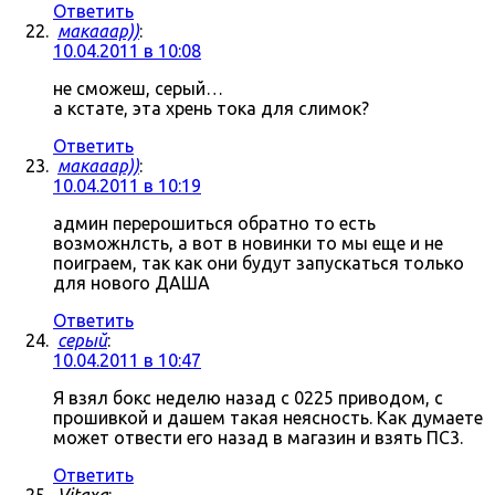
Ответить
макааар))
:
10.04.2011 в 10:08
не сможеш, серый…
а кстате, эта хрень тока для слимок?
Ответить
макааар))
:
10.04.2011 в 10:19
админ перерошиться обратно то есть
возможнлсть, а вот в новинки то мы еще и не
поиграем, так как они будут запускаться только
для нового ДАША
Ответить
серый
:
10.04.2011 в 10:47
Я взял бокс неделю назад с 0225 приводом, с
прошивкой и дашем такая неясность. Как думаете
может отвести его назад в магазин и взять ПС3.
Ответить