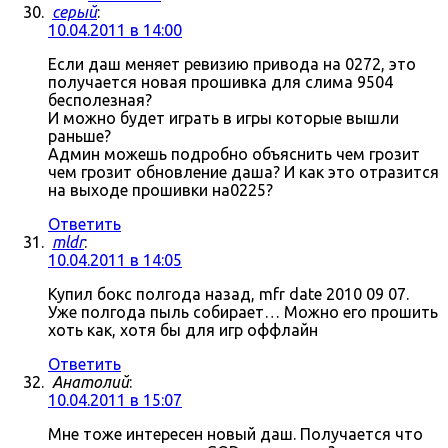
серый
:
10.04.2011 в 14:00
Если даш меняет ревизию привода на 0272, это
получается новая прошивка для слима 9504
бесполезная?
И можно будет играть в игры которые вышли
раньше?
Админ можешь подробно объяснить чем грозит
чем грозит обновление даша? И как это отразится
на выходе прошивки на0225?
Ответить
mldr
:
10.04.2011 в 14:05
Купил бокс полгода назад, mfr date 2010 09 07.
Уже полгода пыль собирает… Можно его прошить
хоть как, хотя бы для игр оффлайн
Ответить
Анатолий
:
10.04.2011 в 15:07
Мне тоже интересен новый даш. Получается что