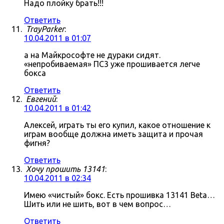
Надо плойку брать!!!
Ответить
TrayParker
:
10.04.2011 в 01:07
а на Майкрософте не дураки сидят.
«непробиваемая» ПС3 уже прошивается легче
бокса
Ответить
Евгений
:
10.04.2011 в 01:42
Алексей, играть ты его купил, какое отношение к
играм вообще должна иметь защита и прочая
фигня?
Ответить
Хочу прошить 13141
:
10.04.2011 в 02:34
Имею «чистый» бокс. Есть прошивка 13141 Beta…
Шить или не шить, вот в чем вопрос…
Ответить