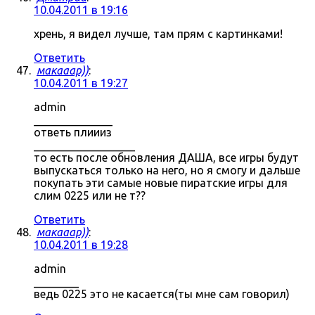
10.04.2011 в 19:16
хрень, я видел лучше, там прям с картинками!
Ответить
макааар))
:
10.04.2011 в 19:27
admin
______________
ответь плиииз
__________________
то есть после обновления ДАША, все игры будут
выпускаться только на него, но я смогу и дальше
покупать эти самые новые пиратские игры для
слим 0225 или не т??
Ответить
макааар))
:
10.04.2011 в 19:28
admin
________
ведь 0225 это не касается(ты мне сам говорил)