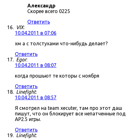
Александр
Скорее всего 0225
Ответить
VIX
:
10.04.2011 в 07:06
хм а с толстухами что-нибудь делает?
Ответить
Egor
:
10.04.2011 в 08:07
когда прошьют те которы с ноября
Ответить
Linefight
:
10.04.2011 в 08:57
Я смотрел на team xecuter, там про этот даш
пишут, что он блокирует все непатченные под
AP2.5 игры.
Ответить
Linefight
: