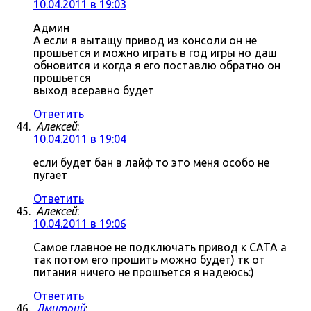
10.04.2011 в 19:03
Админ
А если я вытащу привод из консоли он не
прошьется и можно играть в год игры но даш
обновится и когда я его поставлю обратно он
прошьется
выход всеравно будет
Ответить
Алексей
:
10.04.2011 в 19:04
если будет бан в лайф то это меня особо не
пугает
Ответить
Алексей
:
10.04.2011 в 19:06
Самое главное не подключать привод к САТА а
так потом его прошить можно будет) тк от
питания ничего не прошъется я надеюсь:)
Ответить
Дмитрий
: