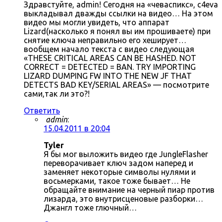
Здравстуйте, admin! Сегодня на «чеваспикс», c4eva
выкладывал дважды ссылки на видео… На этом
видео мы могли увидеть, что аппарат
Lizard(насколько я понял вы им прошиваете) при
снятие ключа неправильно его хеширует…
вообщем начало текста с видео следующая
«THESE CRITICAL AREAS CAN BE HASHED. NOT
CORRECT = DETECTED = BAN. TRY IMPORTING
LIZARD DUMPING FW INTO THE NEW JF THAT
DETECTS BAD KEY/SERIAL AREAS» — посмотрите
сами,так ли это?!
Ответить
admin
:
15.04.2011 в 20:04
Tyler
Я бы мог выложить видео где JungleFlasher
переворачивает ключ задом наперед и
заменяет некоторые символы нулями и
восьмерками, такое тоже бывает… Не
обращайте внимание на черный пиар против
лизарда, это внутрисценовые разборки…
Джангл тоже глючный…