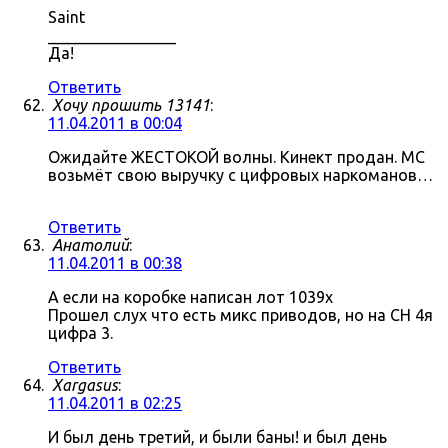
Saint
________________
Да!
Ответить
Хочу прошить 13141
:
11.04.2011 в 00:04
Ожидайте ЖЕСТОКОЙ волны. Кинект продан. МС
возьмёт свою выручку с цифровых наркоманов…
Ответить
Анатолий
:
11.04.2011 в 00:38
А если на коробке написан лот 1039x
Прошел слух что есть микс приводов, но на СН 4я
цифра 3.
Ответить
Xargasus
:
11.04.2011 в 02:25
И был день третий, и были баны! и был день