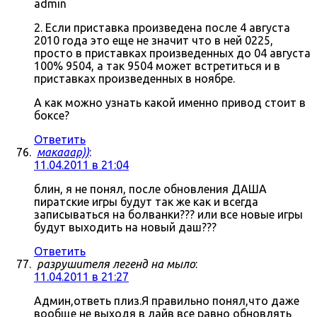
admin
2. Если приставка произведена после 4 августа
2010 года это еще не значит что в ней 0225,
просто в приставках произведенных до 04 августа
100% 9504, а так 9504 может встретиться и в
приставках произведенных в ноябре.
А как можно узнать какой именно привод стоит в
боксе?
Ответить
макааар))
:
11.04.2011 в 21:04
блин, я не понял, после обновления ДАША
пиратские игры будут так же как и всегда
записываться на болванки??? или все новые игры
будут выходить на новый даш???
Ответить
разрушителя легенд на мыло
:
11.04.2011 в 21:27
Админ,ответь плиз.Я правильно понял,что даже
вообще не выходя в лайв все равно обновлять