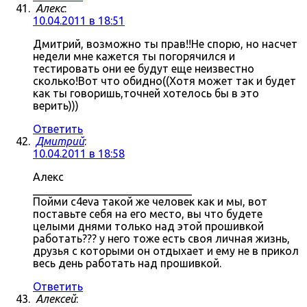
Алекс
:
10.04.2011 в 18:51
Дмитрий, возможно ты прав!!Не спорю, но насчет
недели мне кажется ты погорячился и
тестировать они ее будут еще неизвестно
сколько!Вот что обидно((Хотя может так и будет
как ты говоришь,точней хотелось бы в это
верить)))
Ответить
Дмитрий
:
10.04.2011 в 18:58
Алекс
_____________________________
Пойми c4eva такой же человек как и мы, вот
поставьте себя на его место, вы что будете
целыми днями только над этой прошивкой
работать??? у него тоже есть своя личная жизнь,
друзья с которыми он отдыхает и ему не в прикол
весь день работать над прошивкой.
Ответить
Алексей
: