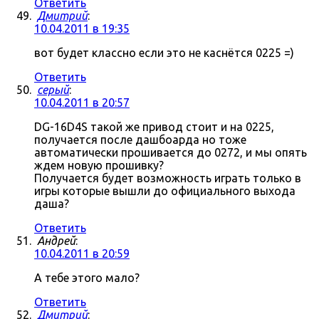
Ответить
Дмитрий
:
10.04.2011 в 19:35
вот будет классно если это не каснётся 0225 =)
Ответить
серый
:
10.04.2011 в 20:57
DG-16D4S такой же привод стоит и на 0225,
получается после дашбоарда но тоже
автоматически прошивается до 0272, и мы опять
ждем новую прошивку?
Получается будет возможность играть только в
игры которые вышли до официального выхода
даша?
Ответить
Андрей
:
10.04.2011 в 20:59
А тебе этого мало?
Ответить
Дмитрий
: