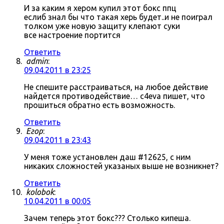
И за каким я хером купил этот бокс ппц
еслиб знал бы что такая херь будет..и не поиграл
толком уже новую защиту клепают суки
все настроение портится
Ответить
admin
:
09.04.2011 в 23:25
Не спешите расстраиваться, на любое действие
найдется противодействие… c4eva пишет, что
прошиться обратно есть возможность.
Ответить
Егор
:
09.04.2011 в 23:43
У меня тоже установлен даш #12625, с ним
никаких сложностей указаных выше не возникнет?
Ответить
kolobok
:
10.04.2011 в 00:05
Зачем теперь этот бокс??? Столько кипеша.