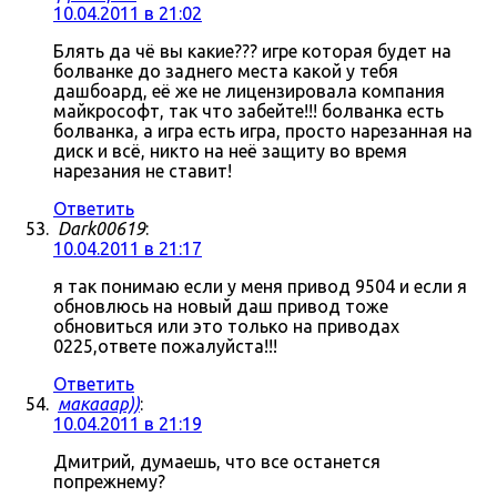
10.04.2011 в 21:02
Блять да чё вы какие??? игре которая будет на
болванке до заднего места какой у тебя
дашбоард, её же не лицензировала компания
майкрософт, так что забейте!!! болванка есть
болванка, а игра есть игра, просто нарезанная на
диск и всё, никто на неё защиту во время
нарезания не ставит!
Ответить
Dark00619
:
10.04.2011 в 21:17
я так понимаю если у меня привод 9504 и если я
обновлюсь на новый даш привод тоже
обновиться или это только на приводах
0225,ответе пожалуйста!!!
Ответить
макааар))
:
10.04.2011 в 21:19
Дмитрий, думаешь, что все останется
попрежнему?