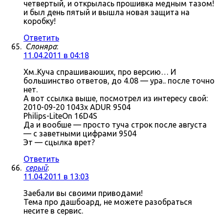
четвертый, и открылась прошивка медным тазом!
и был день пятый и вышла новая защита на
коробку!
Ответить
Слоняра
:
11.04.2011 в 04:18
Хм..Куча спрашиваюших, про версию… И
большинство ответов, до 4.08 — ура.. после точно
нет.
А вот ссылка выше, посмотрел из интересу свой:
2010-09-20 1043x ADUR 9504
Philips-LiteOn 16D4S
Да и вообше — просто туча строк после августа
— с заветными цифрами 9504
Эт — сцылка врет?
Ответить
серый
:
11.04.2011 в 13:03
Заебали вы своими приводами!
Тема про дашбоард, не можете разобраться
несите в сервис.