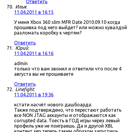
Ответить
Илья
:
11.04.2011 в 16:15
У меня Xbox 360 slim MFR Date 2010.09.10 когда
прошивка под него выйдет? или можно кувалдой
разломать коробку к чертям?
Ответить
Юрий
:
11.04.2011 в 16:16
admin
только что вам звонил и ответили что после 4
августа вы не прошиваете
Ответить
Linefight
:
11.04.2011 в 19:36
кстати насчёт нового дашбоарда:
Также подтверждено, что перестают работать
все NON JTAG аккаунты и отображаются как
corrupted data. Тоесть в ГОД игры через левый
профиль уже не поиграешь. Да и другой XBL
контент хер теперь таким образом запустишь.