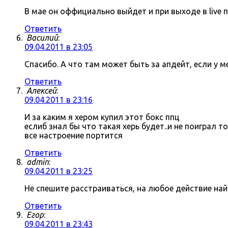
В мае он оффициально выйдет и при выходе в live 
Ответить
Василий
:
09.04.2011 в 23:05
Спасибо. А что там может быть за апдейт, если у 
Ответить
Алексей
:
09.04.2011 в 23:16
И за каким я хером купил этот бокс ппц
еслиб знал бы что такая херь будет..и не поиграл 
все настроение портится
Ответить
admin
:
09.04.2011 в 23:25
Не спешите расстраиваться, на любое действие на
Ответить
Егор
:
09.04.2011 в 23:43