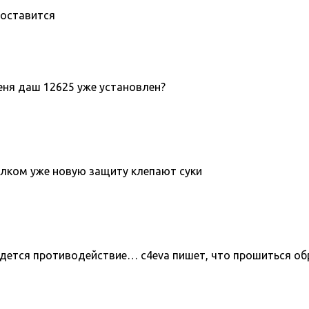
поставится
меня даш 12625 уже установлен?
толком уже новую защиту клепают суки
йдется противодействие… c4eva пишет, что прошиться об