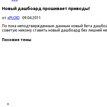
Новый дашбоард прошивает приводы!
от
xPLOID
· 09.04.2011
По пока неподтвержденным данным новый бета дашбоард
советую никому ставить новый дашбоард без лишней н
Похожие темы