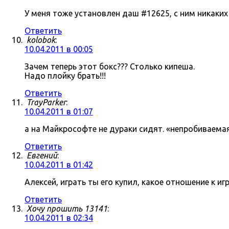
У меня тоже установлен даш #12625, с ним никаки
Ответить
kolobok
:
10.04.2011 в 00:05
Зачем теперь этот бокс??? Столько кипеша.
Надо плойку брать!!!
Ответить
TrayParker
:
10.04.2011 в 01:07
а на Майкрософте не дураки сидят. «непробиваема
Ответить
Евгений
:
10.04.2011 в 01:42
Алексей, играть ты его купил, какое отношение к 
Ответить
Хочу прошить 13141
:
10.04.2011 в 02:34