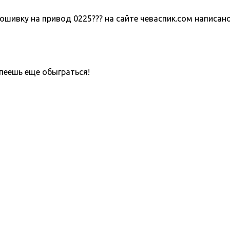
шивку на привод 0225??? на сайте чеваспик.сом написано 
пеешь еще обыграться!