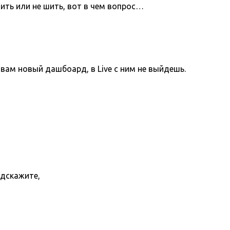
ить или не шить, вот в чем вопрос…
вам новый дашбоард, в Live с ним не выйдешь.
одскажите,