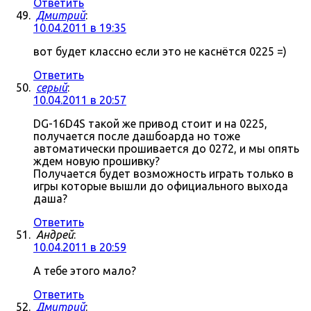
Ответить
Дмитрий
:
10.04.2011 в 19:35
вот будет классно если это не каснётся 0225 =)
Ответить
серый
:
10.04.2011 в 20:57
DG-16D4S такой же привод стоит и на 0225,
получается после дашбоарда но тоже
автоматически прошивается до 0272, и мы опять
ждем новую прошивку?
Получается будет возможность играть только в
игры которые вышли до официального выхода
даша?
Ответить
Андрей
:
10.04.2011 в 20:59
А тебе этого мало?
Ответить
Дмитрий
: