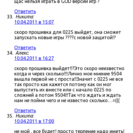
щас нельзя играть в GOD версии игр ?
Ответить
Никита
:
10.04.2011 в 15:07
скоро прошивка для 0225 выйдет, она сможет
запускать новые игры ????с новой защитой!?
Ответить
Алекс
:
10.04.2011 в 16:27
скоро прошивка выйдет!!?Это скоро неизвестно
когда и через сколько!!!Лично мое мнение 9504
вышла первой не с проста!!Значит с 0225 не все
так просто как кажется потому как он мог
выпустить их вместе или с начало 0225 по
сложней а потом 9504!!Так что ждать и ждать
нам не пойми чего и не известно сколько…=(((
Ответить
Никита
:
10.04.2011 в 17:00
не мой , все будет! просто терпение надо иметь!