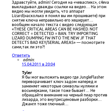
Здравстуйте, admin! Сегодня на «чеваспикс», c4eva
выкладывал дважды ссылки на видео… На этом
видео мы могли увидеть, что аппарат
Lizard(насколько я понял вы им прошиваете) при
снятие ключа неправильно его хеширует…
вообщем начало текста с видео следующая
«THESE CRITICAL AREAS CAN BE HASHED. NOT
CORRECT = DETECTED = BAN. TRY IMPORTING
LIZARD DUMPING FW INTO THE NEW JF THAT
DETECTS BAD KEY/SERIAL AREAS» — посмотрите
сами,так ли это?!
Ответить
admin
:
15.04.2011 в 20:04
Tyler
Я бы мог выложить видео где JungleFlasher
переворачивает ключ задом наперед и
заменяет некоторые символы нулями и
восьмерками, такое тоже бывает… Не
обращайте внимание на черный пиар против
лизарда, это внутрисценовые разборки…
Джангл тоже глючный…