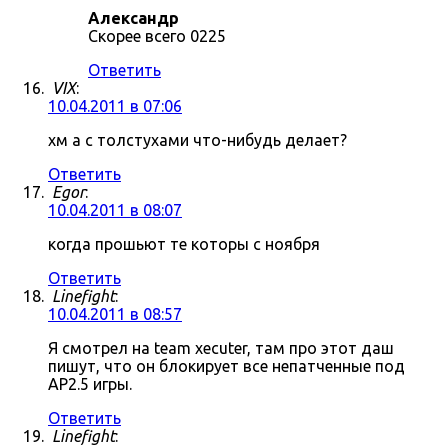
Александр
Скорее всего 0225
Ответить
VIX
:
10.04.2011 в 07:06
хм а с толстухами что-нибудь делает?
Ответить
Egor
:
10.04.2011 в 08:07
когда прошьют те которы с ноября
Ответить
Linefight
:
10.04.2011 в 08:57
Я смотрел на team xecuter, там про этот даш
пишут, что он блокирует все непатченные под
AP2.5 игры.
Ответить
Linefight
: