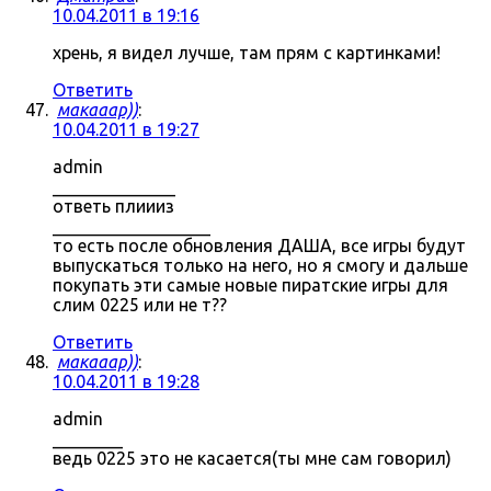
10.04.2011 в 19:16
хрень, я видел лучше, там прям с картинками!
Ответить
макааар))
:
10.04.2011 в 19:27
admin
______________
ответь плиииз
__________________
то есть после обновления ДАША, все игры будут
выпускаться только на него, но я смогу и дальше
покупать эти самые новые пиратские игры для
слим 0225 или не т??
Ответить
макааар))
:
10.04.2011 в 19:28
admin
________
ведь 0225 это не касается(ты мне сам говорил)