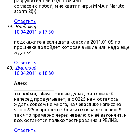
разрушителя легенд на мыло
согласен с тобой, мне хватит игры MMA и Naruto
storm 2!)))
Ответить
Владимир
:
10.04.2011 в 17:50
подскажите а если дата консоли 2011.01.05 то
прошивка подойдет которая вышла или надо еще
ждать?
Ответить
Дмитрий
:
10.04.2011 в 18:30
Алекс
_________________
ты пойми, c4eva тоже не дурак, он тоже всё
наперёд продумывает, а с 0225 нам осталось
ждать совсем не много, на чеваспике написано
что о225 в прогрессе, близится к завершению!!!
так что примерно через неделю он её закончит, и
всё, останется только тестирование и РЕЛИЗ.
Ответить