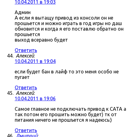
10.04.2011 в 19:03
Админ
А если я вытащу привод из консоли он не
прошьется и можно играть в год игры но даш
обновится и когда я его поставлю обратно он
прошьется
выход всеравно будет
Ответить
Алексей
:
10.04.2011 в 19:04
если будет бан в лайф то это меня особо не
пугает
Ответить
Алексей
:
10.04.2011 в 19:06
Самое главное не подключать привод к САТА а
так потом его прошить можно будет) тк от
питания ничего не прошъется я надеюсь:)
Ответить
Дмитрий
: