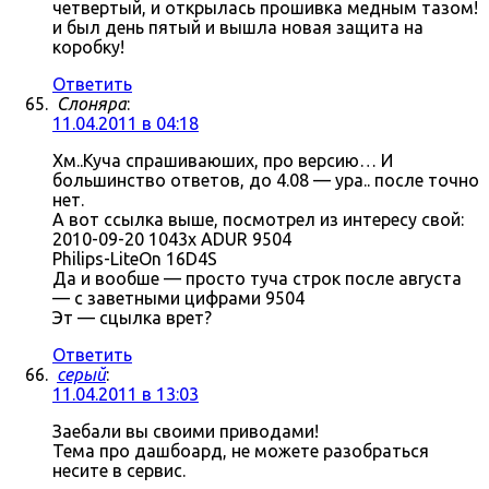
четвертый, и открылась прошивка медным тазом!
и был день пятый и вышла новая защита на
коробку!
Ответить
Слоняра
:
11.04.2011 в 04:18
Хм..Куча спрашиваюших, про версию… И
большинство ответов, до 4.08 — ура.. после точно
нет.
А вот ссылка выше, посмотрел из интересу свой:
2010-09-20 1043x ADUR 9504
Philips-LiteOn 16D4S
Да и вообше — просто туча строк после августа
— с заветными цифрами 9504
Эт — сцылка врет?
Ответить
серый
:
11.04.2011 в 13:03
Заебали вы своими приводами!
Тема про дашбоард, не можете разобраться
несите в сервис.