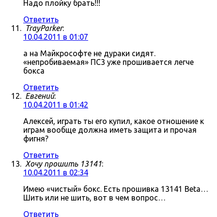
Надо плойку брать!!!
Ответить
TrayParker
:
10.04.2011 в 01:07
а на Майкрософте не дураки сидят.
«непробиваемая» ПС3 уже прошивается легче
бокса
Ответить
Евгений
:
10.04.2011 в 01:42
Алексей, играть ты его купил, какое отношение к
играм вообще должна иметь защита и прочая
фигня?
Ответить
Хочу прошить 13141
:
10.04.2011 в 02:34
Имею «чистый» бокс. Есть прошивка 13141 Beta…
Шить или не шить, вот в чем вопрос…
Ответить