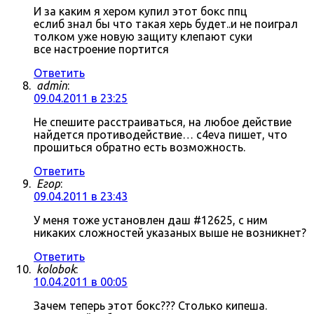
И за каким я хером купил этот бокс ппц
еслиб знал бы что такая херь будет..и не поиграл
толком уже новую защиту клепают суки
все настроение портится
Ответить
admin
:
09.04.2011 в 23:25
Не спешите расстраиваться, на любое действие
найдется противодействие… c4eva пишет, что
прошиться обратно есть возможность.
Ответить
Егор
:
09.04.2011 в 23:43
У меня тоже установлен даш #12625, с ним
никаких сложностей указаных выше не возникнет?
Ответить
kolobok
:
10.04.2011 в 00:05
Зачем теперь этот бокс??? Столько кипеша.