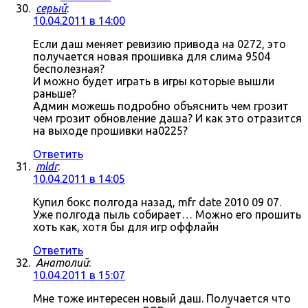
серый
:
10.04.2011 в 14:00
Если даш меняет ревизию привода на 0272, это
получается новая прошивка для слима 9504
бесполезная?
И можно будет играть в игры которые вышли
раньше?
Админ можешь подробно объяснить чем грозит
чем грозит обновление даша? И как это отразится
на выходе прошивки на0225?
Ответить
mldr
:
10.04.2011 в 14:05
Купил бокс полгода назад, mfr date 2010 09 07.
Уже полгода пыль собирает… Можно его прошить
хоть как, хотя бы для игр оффлайн
Ответить
Анатолий
:
10.04.2011 в 15:07
Мне тоже интересен новый даш. Получается что