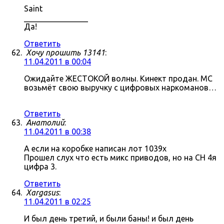
Saint
________________
Да!
Ответить
Хочу прошить 13141
:
11.04.2011 в 00:04
Ожидайте ЖЕСТОКОЙ волны. Кинект продан. МС
возьмёт свою выручку с цифровых наркоманов…
Ответить
Анатолий
:
11.04.2011 в 00:38
А если на коробке написан лот 1039x
Прошел слух что есть микс приводов, но на СН 4я
цифра 3.
Ответить
Xargasus
:
11.04.2011 в 02:25
И был день третий, и были баны! и был день