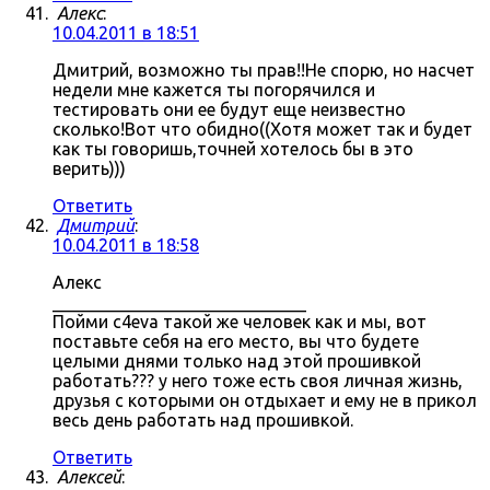
Алекс
:
10.04.2011 в 18:51
Дмитрий, возможно ты прав!!Не спорю, но насчет
недели мне кажется ты погорячился и
тестировать они ее будут еще неизвестно
сколько!Вот что обидно((Хотя может так и будет
как ты говоришь,точней хотелось бы в это
верить)))
Ответить
Дмитрий
:
10.04.2011 в 18:58
Алекс
_____________________________
Пойми c4eva такой же человек как и мы, вот
поставьте себя на его место, вы что будете
целыми днями только над этой прошивкой
работать??? у него тоже есть своя личная жизнь,
друзья с которыми он отдыхает и ему не в прикол
весь день работать над прошивкой.
Ответить
Алексей
: