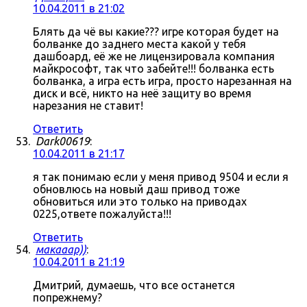
10.04.2011 в 21:02
Блять да чё вы какие??? игре которая будет на
болванке до заднего места какой у тебя
дашбоард, её же не лицензировала компания
майкрософт, так что забейте!!! болванка есть
болванка, а игра есть игра, просто нарезанная на
диск и всё, никто на неё защиту во время
нарезания не ставит!
Ответить
Dark00619
:
10.04.2011 в 21:17
я так понимаю если у меня привод 9504 и если я
обновлюсь на новый даш привод тоже
обновиться или это только на приводах
0225,ответе пожалуйста!!!
Ответить
макааар))
:
10.04.2011 в 21:19
Дмитрий, думаешь, что все останется
попрежнему?