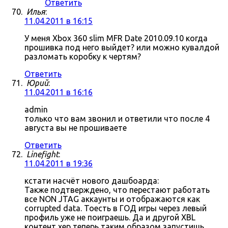
Ответить
Илья
:
11.04.2011 в 16:15
У меня Xbox 360 slim MFR Date 2010.09.10 когда
прошивка под него выйдет? или можно кувалдой
разломать коробку к чертям?
Ответить
Юрий
:
11.04.2011 в 16:16
admin
только что вам звонил и ответили что после 4
августа вы не прошиваете
Ответить
Linefight
:
11.04.2011 в 19:36
кстати насчёт нового дашбоарда:
Также подтверждено, что перестают работать
все NON JTAG аккаунты и отображаются как
corrupted data. Тоесть в ГОД игры через левый
профиль уже не поиграешь. Да и другой XBL
контент хер теперь таким образом запустишь.