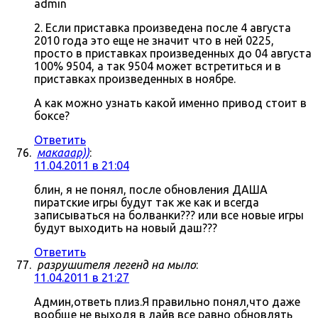
admin
2. Если приставка произведена после 4 августа
2010 года это еще не значит что в ней 0225,
просто в приставках произведенных до 04 августа
100% 9504, а так 9504 может встретиться и в
приставках произведенных в ноябре.
А как можно узнать какой именно привод стоит в
боксе?
Ответить
макааар))
:
11.04.2011 в 21:04
блин, я не понял, после обновления ДАША
пиратские игры будут так же как и всегда
записываться на болванки??? или все новые игры
будут выходить на новый даш???
Ответить
разрушителя легенд на мыло
:
11.04.2011 в 21:27
Админ,ответь плиз.Я правильно понял,что даже
вообще не выходя в лайв все равно обновлять