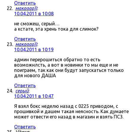
Ответить
макааар))
:
10.04.2011 в 10:08
не сможеш, серый…
а кстате, эта хрень тока для слимок?
Ответить
макааар))
:
10.04.2011 в 10:19
админ перерошиться обратно то есть
возможнлсть, а вот в новинки то мы еще и не
поиграем, так как они будут запускаться только
для нового ДАША
Ответить
серый
:
10.04.2011 в 10:47
Я взял бокс неделю назад с 0225 приводом, с
прошивкой и дашем такая неясность. Как думаете
может отвести его назад в магазин и взять ПС3.
Ответить