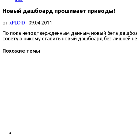
Новый дашбоард прошивает приводы!
от
xPLOID
· 09.04.2011
По пока неподтвержденным данным новый бета дашбоард
советую никому ставить новый дашбоард без лишней н
Похожие темы