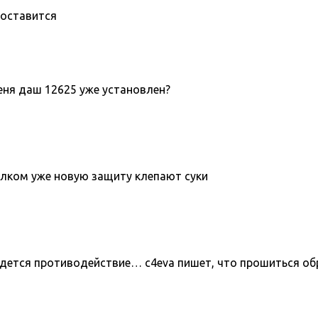
поставится
меня даш 12625 уже установлен?
толком уже новую защиту клепают суки
йдется противодействие… c4eva пишет, что прошиться об