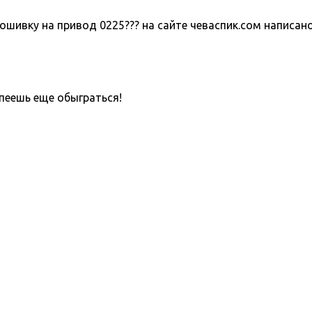
шивку на привод 0225??? на сайте чеваспик.сом написано 
пеешь еще обыграться!