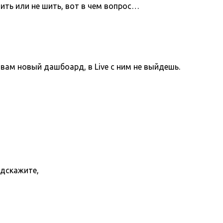
ить или не шить, вот в чем вопрос…
вам новый дашбоард, в Live с ним не выйдешь.
одскажите,