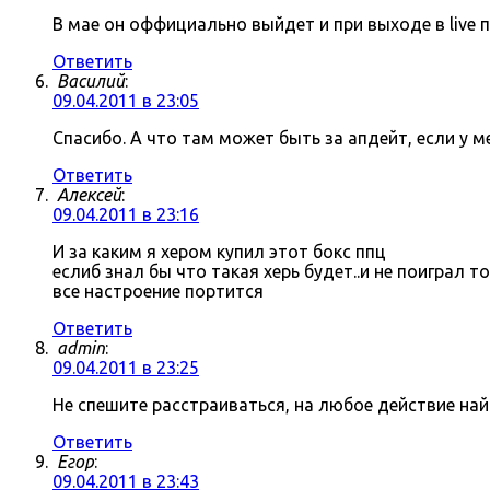
В мае он оффициально выйдет и при выходе в live 
Ответить
Василий
:
09.04.2011 в 23:05
Спасибо. А что там может быть за апдейт, если у 
Ответить
Алексей
:
09.04.2011 в 23:16
И за каким я хером купил этот бокс ппц
еслиб знал бы что такая херь будет..и не поиграл 
все настроение портится
Ответить
admin
:
09.04.2011 в 23:25
Не спешите расстраиваться, на любое действие на
Ответить
Егор
:
09.04.2011 в 23:43