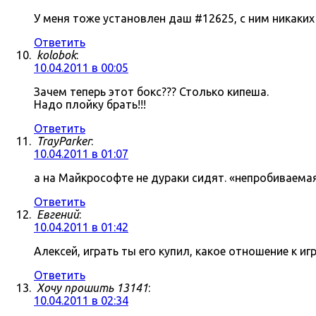
У меня тоже установлен даш #12625, с ним никаки
Ответить
kolobok
:
10.04.2011 в 00:05
Зачем теперь этот бокс??? Столько кипеша.
Надо плойку брать!!!
Ответить
TrayParker
:
10.04.2011 в 01:07
а на Майкрософте не дураки сидят. «непробиваема
Ответить
Евгений
:
10.04.2011 в 01:42
Алексей, играть ты его купил, какое отношение к 
Ответить
Хочу прошить 13141
:
10.04.2011 в 02:34