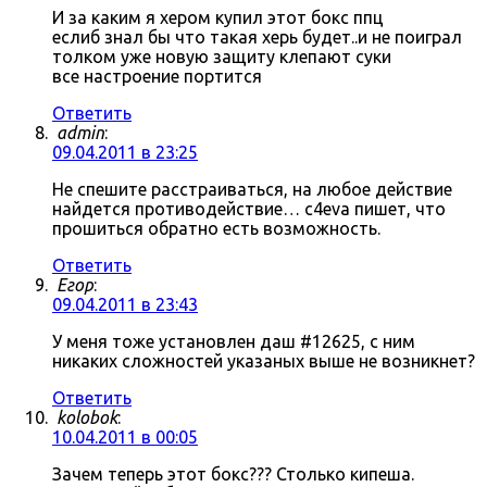
И за каким я хером купил этот бокс ппц
еслиб знал бы что такая херь будет..и не поиграл
толком уже новую защиту клепают суки
все настроение портится
Ответить
admin
:
09.04.2011 в 23:25
Не спешите расстраиваться, на любое действие
найдется противодействие… c4eva пишет, что
прошиться обратно есть возможность.
Ответить
Егор
:
09.04.2011 в 23:43
У меня тоже установлен даш #12625, с ним
никаких сложностей указаных выше не возникнет?
Ответить
kolobok
:
10.04.2011 в 00:05
Зачем теперь этот бокс??? Столько кипеша.