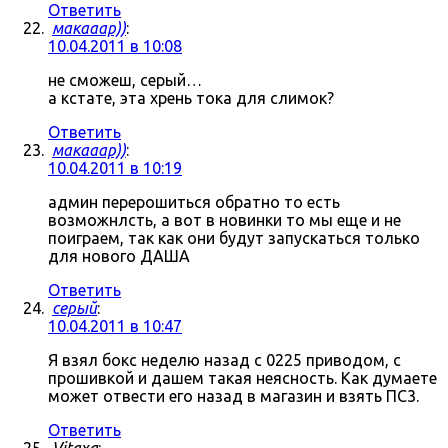
Ответить
макааар))
:
10.04.2011 в 10:08
не сможеш, серый…
а кстате, эта хрень тока для слимок?
Ответить
макааар))
:
10.04.2011 в 10:19
админ перерошиться обратно то есть
возможнлсть, а вот в новинки то мы еще и не
поиграем, так как они будут запускаться только
для нового ДАША
Ответить
серый
:
10.04.2011 в 10:47
Я взял бокс неделю назад с 0225 приводом, с
прошивкой и дашем такая неясность. Как думаете
может отвести его назад в магазин и взять ПС3.
Ответить