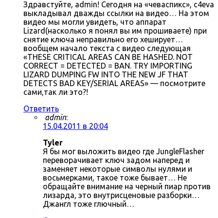
Здравстуйте, admin! Сегодня на «чеваспикс», c4eva
выкладывал дважды ссылки на видео… На этом
видео мы могли увидеть, что аппарат
Lizard(насколько я понял вы им прошиваете) при
снятие ключа неправильно его хеширует…
вообщем начало текста с видео следующая
«THESE CRITICAL AREAS CAN BE HASHED. NOT
CORRECT = DETECTED = BAN. TRY IMPORTING
LIZARD DUMPING FW INTO THE NEW JF THAT
DETECTS BAD KEY/SERIAL AREAS» — посмотрите
сами,так ли это?!
Ответить
admin
:
15.04.2011 в 20:04
Tyler
Я бы мог выложить видео где JungleFlasher
переворачивает ключ задом наперед и
заменяет некоторые символы нулями и
восьмерками, такое тоже бывает… Не
обращайте внимание на черный пиар против
лизарда, это внутрисценовые разборки…
Джангл тоже глючный…