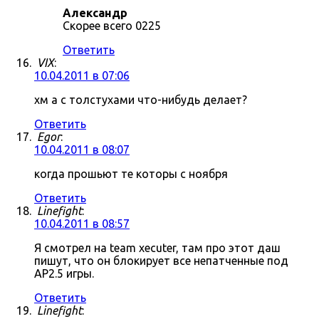
Александр
Скорее всего 0225
Ответить
VIX
:
10.04.2011 в 07:06
хм а с толстухами что-нибудь делает?
Ответить
Egor
:
10.04.2011 в 08:07
когда прошьют те которы с ноября
Ответить
Linefight
:
10.04.2011 в 08:57
Я смотрел на team xecuter, там про этот даш
пишут, что он блокирует все непатченные под
AP2.5 игры.
Ответить
Linefight
: