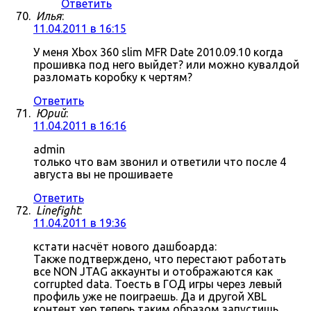
Ответить
Илья
:
11.04.2011 в 16:15
У меня Xbox 360 slim MFR Date 2010.09.10 когда
прошивка под него выйдет? или можно кувалдой
разломать коробку к чертям?
Ответить
Юрий
:
11.04.2011 в 16:16
admin
только что вам звонил и ответили что после 4
августа вы не прошиваете
Ответить
Linefight
:
11.04.2011 в 19:36
кстати насчёт нового дашбоарда:
Также подтверждено, что перестают работать
все NON JTAG аккаунты и отображаются как
corrupted data. Тоесть в ГОД игры через левый
профиль уже не поиграешь. Да и другой XBL
контент хер теперь таким образом запустишь.