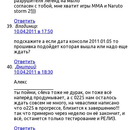
разрушителя легенд на мыло
согласен с тобой, мне хватит игры MMA и Naruto
storm 2!)))
Ответить
Владимир
:
10.04.2011 в 17:50
подскажите а если дата консоли 2011.01.05 то
прошивка подойдет которая вышла или надо еще
ждать?
Ответить
Дмитрий
:
10.04.2011 в 18:30
Алекс
_________________
ты пойми, c4eva тоже не дурак, он тоже всё
наперёд продумывает, а с 0225 нам осталось
ждать совсем не много, на чеваспике написано
что о225 в прогрессе, близится к завершению!!!
так что примерно через неделю он её закончит, и
всё, останется только тестирование и РЕЛИЗ.
Ответить