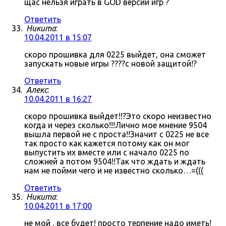
щас нельзя играть в GOD версии игр ?
Ответить
Никита
:
10.04.2011 в 15:07
скоро прошивка для 0225 выйдет, она сможет
запускать новые игры ????с новой защитой!?
Ответить
Алекс
:
10.04.2011 в 16:27
скоро прошивка выйдет!!?Это скоро неизвестно
когда и через сколько!!!Лично мое мнение 9504
вышла первой не с проста!!Значит с 0225 не все
так просто как кажется потому как он мог
выпустить их вместе или с начало 0225 по
сложней а потом 9504!!Так что ждать и ждать
нам не пойми чего и не известно сколько…=(((
Ответить
Никита
:
10.04.2011 в 17:00
не мой , все будет! просто терпение надо иметь!