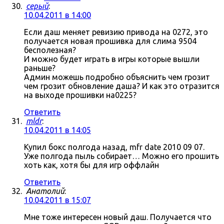
серый
:
10.04.2011 в 14:00
Если даш меняет ревизию привода на 0272, это
получается новая прошивка для слима 9504
бесполезная?
И можно будет играть в игры которые вышли
раньше?
Админ можешь подробно объяснить чем грозит
чем грозит обновление даша? И как это отразится
на выходе прошивки на0225?
Ответить
mldr
:
10.04.2011 в 14:05
Купил бокс полгода назад, mfr date 2010 09 07.
Уже полгода пыль собирает… Можно его прошить
хоть как, хотя бы для игр оффлайн
Ответить
Анатолий
:
10.04.2011 в 15:07
Мне тоже интересен новый даш. Получается что