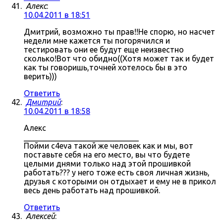
Алекс
:
10.04.2011 в 18:51
Дмитрий, возможно ты прав!!Не спорю, но насчет
недели мне кажется ты погорячился и
тестировать они ее будут еще неизвестно
сколько!Вот что обидно((Хотя может так и будет
как ты говоришь,точней хотелось бы в это
верить)))
Ответить
Дмитрий
:
10.04.2011 в 18:58
Алекс
_____________________________
Пойми c4eva такой же человек как и мы, вот
поставьте себя на его место, вы что будете
целыми днями только над этой прошивкой
работать??? у него тоже есть своя личная жизнь,
друзья с которыми он отдыхает и ему не в прикол
весь день работать над прошивкой.
Ответить
Алексей
: