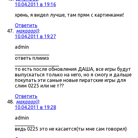
10.04.2011 в 19:16
хрень, я видел лучше, там прям с картинками!
Ответить
макааар))
:
10.04.2011 в 19:27
admin
______________
ответь плиииз
__________________
то есть после обновления ДАША, все игры будут
выпускаться только на него, но я смогу и дальше
покупать эти самые новые пиратские игры для
слим 0225 или не т??
Ответить
макааар))
:
10.04.2011 в 19:28
admin
________
ведь 0225 это не касается(ты мне сам говорил)