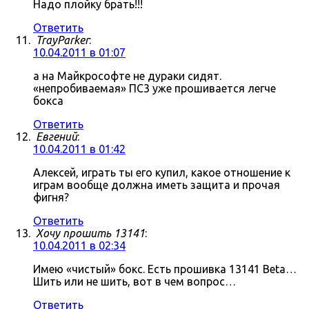
Надо плойку брать!!!
Ответить
TrayParker
:
10.04.2011 в 01:07
а на Майкрософте не дураки сидят.
«непробиваемая» ПС3 уже прошивается легче
бокса
Ответить
Евгений
:
10.04.2011 в 01:42
Алексей, играть ты его купил, какое отношение к
играм вообще должна иметь защита и прочая
фигня?
Ответить
Хочу прошить 13141
:
10.04.2011 в 02:34
Имею «чистый» бокс. Есть прошивка 13141 Beta…
Шить или не шить, вот в чем вопрос…
Ответить