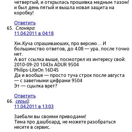
четвертый, и открылась прошивка медным тазом!
и был день пятый и вышла новая защита на
коробку!
Ответить
Слоняра
:
11.04.2011 в 04:18
Хм..Куча спрашиваюших, про версию… И
большинство ответов, до 4.08 — ура.. после точно
нет.
А вот ссылка выше, посмотрел из интересу свой:
2010-09-20 1043x ADUR 9504
Philips-LiteOn 16D4S
Да и вообше — просто туча строк после августа
— с заветными цифрами 9504
Эт — сцылка врет?
Ответить
серый
:
11.04.2011 в 13:03
Заебали вы своими приводами!
Тема про дашбоард, не можете разобраться
несите в сервис.