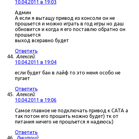
10.04.2011 в 19:03
Админ
А если я вытащу привод из консоли он не
прошьется и можно играть в год игры но даш
обновится и когда я его поставлю обратно он
прошьется
выход всеравно будет
Ответить
Алексей
:
10.04.2011 в 19:04
если будет бан в лайф то это меня особо не
пугает
Ответить
Алексей
:
10.04.2011 в 19:06
Самое главное не подключать привод к САТА а
так потом его прошить можно будет) тк от
питания ничего не прошъется я надеюсь:)
Ответить
Дмитрий
: