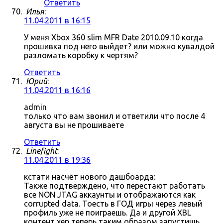
Ответить
Илья
:
11.04.2011 в 16:15
У меня Xbox 360 slim MFR Date 2010.09.10 когда
прошивка под него выйдет? или можно кувалдой
разломать коробку к чертям?
Ответить
Юрий
:
11.04.2011 в 16:16
admin
только что вам звонил и ответили что после 4
августа вы не прошиваете
Ответить
Linefight
:
11.04.2011 в 19:36
кстати насчёт нового дашбоарда:
Также подтверждено, что перестают работать
все NON JTAG аккаунты и отображаются как
corrupted data. Тоесть в ГОД игры через левый
профиль уже не поиграешь. Да и другой XBL
контент хер теперь таким образом запустишь.