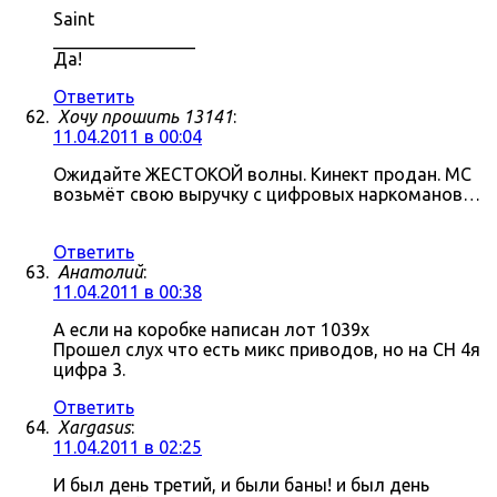
Saint
________________
Да!
Ответить
Хочу прошить 13141
:
11.04.2011 в 00:04
Ожидайте ЖЕСТОКОЙ волны. Кинект продан. МС
возьмёт свою выручку с цифровых наркоманов…
Ответить
Анатолий
:
11.04.2011 в 00:38
А если на коробке написан лот 1039x
Прошел слух что есть микс приводов, но на СН 4я
цифра 3.
Ответить
Xargasus
:
11.04.2011 в 02:25
И был день третий, и были баны! и был день