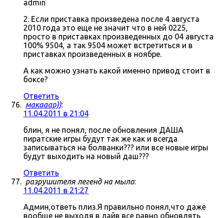
admin
2. Если приставка произведена после 4 августа
2010 года это еще не значит что в ней 0225,
просто в приставках произведенных до 04 августа
100% 9504, а так 9504 может встретиться и в
приставках произведенных в ноябре.
А как можно узнать какой именно привод стоит в
боксе?
Ответить
макааар))
:
11.04.2011 в 21:04
блин, я не понял, после обновления ДАША
пиратские игры будут так же как и всегда
записываться на болванки??? или все новые игры
будут выходить на новый даш???
Ответить
разрушителя легенд на мыло
:
11.04.2011 в 21:27
Админ,ответь плиз.Я правильно понял,что даже
вообще не выходя в лайв все равно обновлять