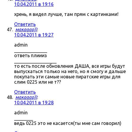
10.04.2011 в 19:16
хрень, я видел лучше, там прям с картинками!
Ответить
макааар))
:
10.04.2011 в 19:27
admin
______________
ответь плиииз
__________________
то есть после обновления ДАША, все игры будут
выпускаться только на него, но я смогу и дальше
покупать эти самые новые пиратские игры для
слим 0225 или не т??
Ответить
макааар))
:
10.04.2011 в 19:28
admin
________
ведь 0225 это не касается(ты мне сам говорил)