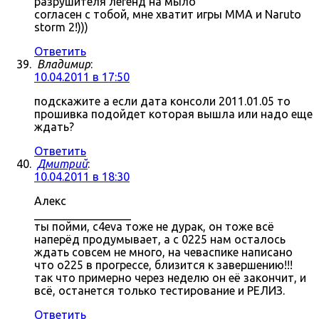
разрушителя легенд на мыло
согласен с тобой, мне хватит игры MMA и Naruto
storm 2!)))
Ответить
Владимир
:
10.04.2011 в 17:50
подскажите а если дата консоли 2011.01.05 то
прошивка подойдет которая вышла или надо еще
ждать?
Ответить
Дмитрий
:
10.04.2011 в 18:30
Алекс
_________________
ты пойми, c4eva тоже не дурак, он тоже всё
наперёд продумывает, а с 0225 нам осталось
ждать совсем не много, на чеваспике написано
что о225 в прогрессе, близится к завершению!!!
так что примерно через неделю он её закончит, и
всё, останется только тестирование и РЕЛИЗ.
Ответить