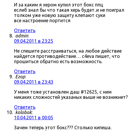
И за каким я хером купил этот бокс ппц
еслиб знал бы что такая херь будет..и не поиграл
толком уже новую защиту клепают суки
все настроение портится
Ответить
admin
:
09.04.2011 в 23:25
Не спешите расстраиваться, на любое действие
найдется противодействие… c4eva пишет, что
прошиться обратно есть возможность.
Ответить
Егор
:
09.04.2011 в 23:43
У меня тоже установлен даш #12625, с ним
никаких сложностей указаных выше не возникнет?
Ответить
kolobok
:
10.04.2011 в 00:05
Зачем теперь этот бокс??? Столько кипеша.