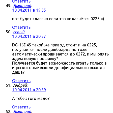
Ответить
Дмитрий
:
10.04.2011 в 19:35
вот будет классно если это не каснётся 0225 =)
Ответить
серый
:
10.04.2011 в 20:57
DG-16D4S такой же привод стоит и на 0225,
получается после дашбоарда но тоже
автоматически прошивается до 0272, и мы опять
ждем новую прошивку?
Получается будет возможность играть только в
игры которые вышли до официального выхода
даша?
Ответить
Андрей
:
10.04.2011 в 20:59
А тебе этого мало?
Ответить
Дмитрий
: