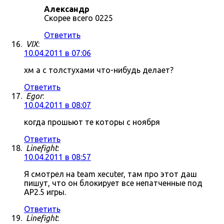
Александр
Скорее всего 0225
Ответить
VIX
:
10.04.2011 в 07:06
хм а с толстухами что-нибудь делает?
Ответить
Egor
:
10.04.2011 в 08:07
когда прошьют те которы с ноября
Ответить
Linefight
:
10.04.2011 в 08:57
Я смотрел на team xecuter, там про этот даш
пишут, что он блокирует все непатченные под
AP2.5 игры.
Ответить
Linefight
: