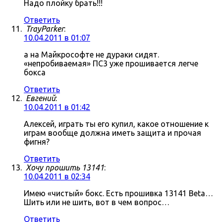
Надо плойку брать!!!
Ответить
TrayParker
:
10.04.2011 в 01:07
а на Майкрософте не дураки сидят.
«непробиваемая» ПС3 уже прошивается легче
бокса
Ответить
Евгений
:
10.04.2011 в 01:42
Алексей, играть ты его купил, какое отношение к
играм вообще должна иметь защита и прочая
фигня?
Ответить
Хочу прошить 13141
:
10.04.2011 в 02:34
Имею «чистый» бокс. Есть прошивка 13141 Beta…
Шить или не шить, вот в чем вопрос…
Ответить