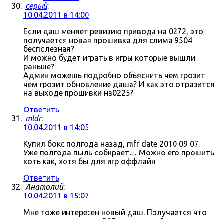
серый
:
10.04.2011 в 14:00
Если даш меняет ревизию привода на 0272, это
получается новая прошивка для слима 9504
бесполезная?
И можно будет играть в игры которые вышли
раньше?
Админ можешь подробно объяснить чем грозит
чем грозит обновление даша? И как это отразится
на выходе прошивки на0225?
Ответить
mldr
:
10.04.2011 в 14:05
Купил бокс полгода назад, mfr date 2010 09 07.
Уже полгода пыль собирает… Можно его прошить
хоть как, хотя бы для игр оффлайн
Ответить
Анатолий
:
10.04.2011 в 15:07
Мне тоже интересен новый даш. Получается что