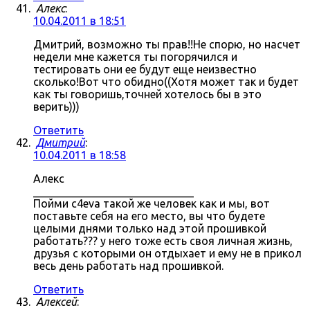
Алекс
:
10.04.2011 в 18:51
Дмитрий, возможно ты прав!!Не спорю, но насчет
недели мне кажется ты погорячился и
тестировать они ее будут еще неизвестно
сколько!Вот что обидно((Хотя может так и будет
как ты говоришь,точней хотелось бы в это
верить)))
Ответить
Дмитрий
:
10.04.2011 в 18:58
Алекс
_____________________________
Пойми c4eva такой же человек как и мы, вот
поставьте себя на его место, вы что будете
целыми днями только над этой прошивкой
работать??? у него тоже есть своя личная жизнь,
друзья с которыми он отдыхает и ему не в прикол
весь день работать над прошивкой.
Ответить
Алексей
: