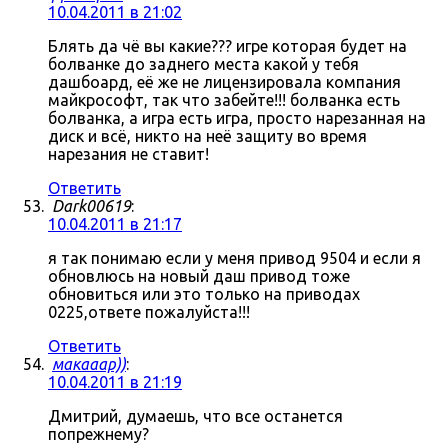
10.04.2011 в 21:02
Блять да чё вы какие??? игре которая будет на
болванке до заднего места какой у тебя
дашбоард, её же не лицензировала компания
майкрософт, так что забейте!!! болванка есть
болванка, а игра есть игра, просто нарезанная на
диск и всё, никто на неё защиту во время
нарезания не ставит!
Ответить
Dark00619
:
10.04.2011 в 21:17
я так понимаю если у меня привод 9504 и если я
обновлюсь на новый даш привод тоже
обновиться или это только на приводах
0225,ответе пожалуйста!!!
Ответить
макааар))
:
10.04.2011 в 21:19
Дмитрий, думаешь, что все останется
попрежнему?