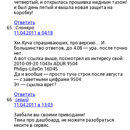
четвертый, и открылась прошивка медным тазом!
и был день пятый и вышла новая защита на
коробку!
Ответить
Слоняра
:
11.04.2011 в 04:18
Хм..Куча спрашиваюших, про версию… И
большинство ответов, до 4.08 — ура.. после точно
нет.
А вот ссылка выше, посмотрел из интересу свой:
2010-09-20 1043x ADUR 9504
Philips-LiteOn 16D4S
Да и вообше — просто туча строк после августа
— с заветными цифрами 9504
Эт — сцылка врет?
Ответить
серый
:
11.04.2011 в 13:03
Заебали вы своими приводами!
Тема про дашбоард, не можете разобраться
несите в сервис.