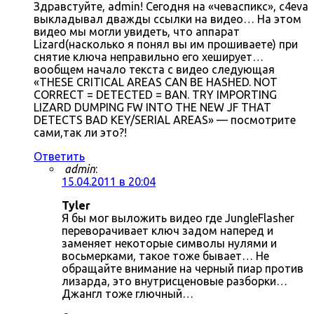
Здравстуйте, admin! Сегодня на «чеваспикс», c4eva
выкладывал дважды ссылки на видео… На этом
видео мы могли увидеть, что аппарат
Lizard(насколько я понял вы им прошиваете) при
снятие ключа неправильно его хеширует…
вообщем начало текста с видео следующая
«THESE CRITICAL AREAS CAN BE HASHED. NOT
CORRECT = DETECTED = BAN. TRY IMPORTING
LIZARD DUMPING FW INTO THE NEW JF THAT
DETECTS BAD KEY/SERIAL AREAS» — посмотрите
сами,так ли это?!
Ответить
admin
:
15.04.2011 в 20:04
Tyler
Я бы мог выложить видео где JungleFlasher
переворачивает ключ задом наперед и
заменяет некоторые символы нулями и
восьмерками, такое тоже бывает… Не
обращайте внимание на черный пиар против
лизарда, это внутрисценовые разборки…
Джангл тоже глючный…