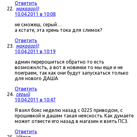
Ответить
макааар))
:
10.04.2011 в 10:08
не сможеш, серый…
а кстате, эта хрень тока для слимок?
Ответить
макааар))
:
10.04.2011 в 10:19
админ перерошиться обратно то есть
возможнлсть, а вот в новинки то мы еще и не
поиграем, так как они будут запускаться только
для нового ДАША
Ответить
серый
:
10.04.2011 в 10:47
Я взял бокс неделю назад с 0225 приводом, с
прошивкой и дашем такая неясность. Как думаете
может отвести его назад в магазин и взять ПС3.
Ответить