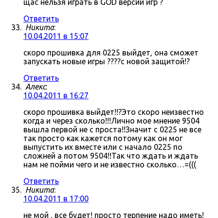
щас нельзя играть в GOD версии игр ?
Ответить
Никита
:
10.04.2011 в 15:07
скоро прошивка для 0225 выйдет, она сможет
запускать новые игры ????с новой защитой!?
Ответить
Алекс
:
10.04.2011 в 16:27
скоро прошивка выйдет!!?Это скоро неизвестно
когда и через сколько!!!Лично мое мнение 9504
вышла первой не с проста!!Значит с 0225 не все
так просто как кажется потому как он мог
выпустить их вместе или с начало 0225 по
сложней а потом 9504!!Так что ждать и ждать
нам не пойми чего и не известно сколько…=(((
Ответить
Никита
:
10.04.2011 в 17:00
не мой , все будет! просто терпение надо иметь!