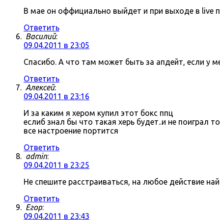
В мае он оффициально выйдет и при выходе в live 
Ответить
Василий
:
09.04.2011 в 23:05
Спасибо. А что там может быть за апдейт, если у 
Ответить
Алексей
:
09.04.2011 в 23:16
И за каким я хером купил этот бокс ппц
еслиб знал бы что такая херь будет..и не поиграл 
все настроение портится
Ответить
admin
:
09.04.2011 в 23:25
Не спешите расстраиваться, на любое действие на
Ответить
Егор
:
09.04.2011 в 23:43