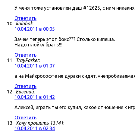
У меня тоже установлен даш #12625, с ним никаки
Ответить
kolobok
:
10.04.2011 в 00:05
Зачем теперь этот бокс??? Столько кипеша.
Надо плойку брать!!!
Ответить
TrayParker
:
10.04.2011 в 01:07
а на Майкрософте не дураки сидят. «непробиваема
Ответить
Евгений
:
10.04.2011 в 01:42
Алексей, играть ты его купил, какое отношение к 
Ответить
Хочу прошить 13141
:
10.04.2011 в 02:34