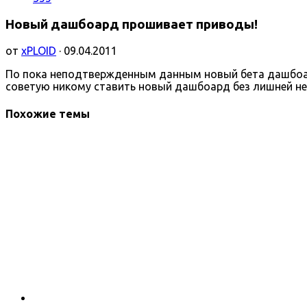
Новый дашбоард прошивает приводы!
от
xPLOID
· 09.04.2011
По пока неподтвержденным данным новый бета дашбоард
советую никому ставить новый дашбоард без лишней н
Похожие темы