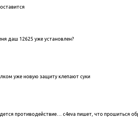
поставится
меня даш 12625 уже установлен?
толком уже новую защиту клепают суки
йдется противодействие… c4eva пишет, что прошиться об