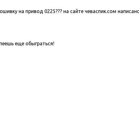
шивку на привод 0225??? на сайте чеваспик.сом написано 
пеешь еще обыграться!