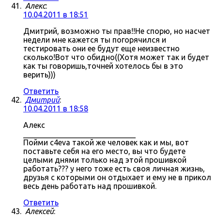
Алекс
:
10.04.2011 в 18:51
Дмитрий, возможно ты прав!!Не спорю, но насчет
недели мне кажется ты погорячился и
тестировать они ее будут еще неизвестно
сколько!Вот что обидно((Хотя может так и будет
как ты говоришь,точней хотелось бы в это
верить)))
Ответить
Дмитрий
:
10.04.2011 в 18:58
Алекс
_____________________________
Пойми c4eva такой же человек как и мы, вот
поставьте себя на его место, вы что будете
целыми днями только над этой прошивкой
работать??? у него тоже есть своя личная жизнь,
друзья с которыми он отдыхает и ему не в прикол
весь день работать над прошивкой.
Ответить
Алексей
: