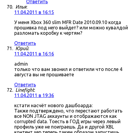
Ответить
Илья
:
11.04.2011 в 16:15
У меня Xbox 360 slim MFR Date 2010.09.10 когда
прошивка под него выйдет? или можно кувалдой
разломать коробку к чертям?
Ответить
Юрий
:
11.04.2011 в 16:16
admin
только что вам звонил и ответили что после 4
августа вы не прошиваете
Ответить
Linefight
:
11.04.2011 в 19:36
кстати насчёт нового дашбоарда:
Также подтверждено, что перестают работать
все NON JTAG аккаунты и отображаются как
corrupted data. Тоесть в ГОД игры через левый
профиль уже не поиграешь. Да и другой XBL
контент хер теперь таким образом запустишь.