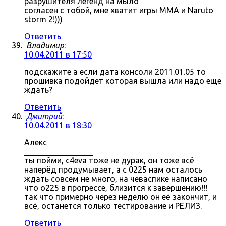
разрушителя легенд на мыло
согласен с тобой, мне хватит игры MMA и Naruto
storm 2!)))
Ответить
Владимир
:
10.04.2011 в 17:50
подскажите а если дата консоли 2011.01.05 то
прошивка подойдет которая вышла или надо еще
ждать?
Ответить
Дмитрий
:
10.04.2011 в 18:30
Алекс
_________________
ты пойми, c4eva тоже не дурак, он тоже всё
наперёд продумывает, а с 0225 нам осталось
ждать совсем не много, на чеваспике написано
что о225 в прогрессе, близится к завершению!!!
так что примерно через неделю он её закончит, и
всё, останется только тестирование и РЕЛИЗ.
Ответить