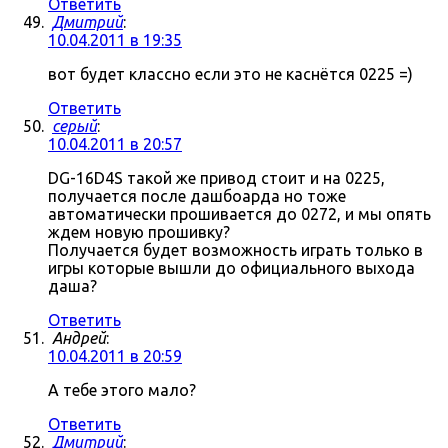
Ответить
Дмитрий
:
10.04.2011 в 19:35
вот будет классно если это не каснётся 0225 =)
Ответить
серый
:
10.04.2011 в 20:57
DG-16D4S такой же привод стоит и на 0225,
получается после дашбоарда но тоже
автоматически прошивается до 0272, и мы опять
ждем новую прошивку?
Получается будет возможность играть только в
игры которые вышли до официального выхода
даша?
Ответить
Андрей
:
10.04.2011 в 20:59
А тебе этого мало?
Ответить
Дмитрий
: