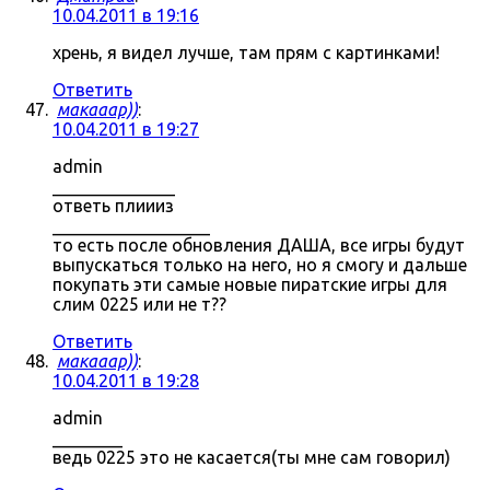
10.04.2011 в 19:16
хрень, я видел лучше, там прям с картинками!
Ответить
макааар))
:
10.04.2011 в 19:27
admin
______________
ответь плиииз
__________________
то есть после обновления ДАША, все игры будут
выпускаться только на него, но я смогу и дальше
покупать эти самые новые пиратские игры для
слим 0225 или не т??
Ответить
макааар))
:
10.04.2011 в 19:28
admin
________
ведь 0225 это не касается(ты мне сам говорил)