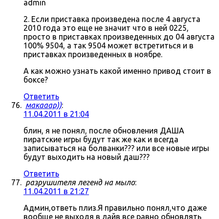
admin
2. Если приставка произведена после 4 августа
2010 года это еще не значит что в ней 0225,
просто в приставках произведенных до 04 августа
100% 9504, а так 9504 может встретиться и в
приставках произведенных в ноябре.
А как можно узнать какой именно привод стоит в
боксе?
Ответить
макааар))
:
11.04.2011 в 21:04
блин, я не понял, после обновления ДАША
пиратские игры будут так же как и всегда
записываться на болванки??? или все новые игры
будут выходить на новый даш???
Ответить
разрушителя легенд на мыло
:
11.04.2011 в 21:27
Админ,ответь плиз.Я правильно понял,что даже
вообще не выходя в лайв все равно обновлять