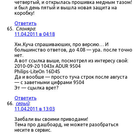
четвертый, и открылась прошивка медным тазом!
и был день пятый и вышла новая защита на
коробку!
Ответить
Слоняра
:
11.04.2011 в 04:18
Хм..Куча спрашиваюших, про версию… И
большинство ответов, до 4.08 — ура.. после точно
нет.
А вот ссылка выше, посмотрел из интересу свой:
2010-09-20 1043x ADUR 9504
Philips-LiteOn 16D4S
Да и вообше — просто туча строк после августа
— с заветными цифрами 9504
Эт — сцылка врет?
Ответить
серый
:
11.04.2011 в 13:03
Заебали вы своими приводами!
Тема про дашбоард, не можете разобраться
несите в сервис.