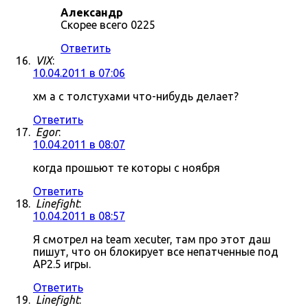
Александр
Скорее всего 0225
Ответить
VIX
:
10.04.2011 в 07:06
хм а с толстухами что-нибудь делает?
Ответить
Egor
:
10.04.2011 в 08:07
когда прошьют те которы с ноября
Ответить
Linefight
:
10.04.2011 в 08:57
Я смотрел на team xecuter, там про этот даш
пишут, что он блокирует все непатченные под
AP2.5 игры.
Ответить
Linefight
: