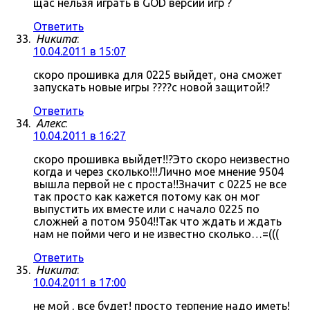
щас нельзя играть в GOD версии игр ?
Ответить
Никита
:
10.04.2011 в 15:07
скоро прошивка для 0225 выйдет, она сможет
запускать новые игры ????с новой защитой!?
Ответить
Алекс
:
10.04.2011 в 16:27
скоро прошивка выйдет!!?Это скоро неизвестно
когда и через сколько!!!Лично мое мнение 9504
вышла первой не с проста!!Значит с 0225 не все
так просто как кажется потому как он мог
выпустить их вместе или с начало 0225 по
сложней а потом 9504!!Так что ждать и ждать
нам не пойми чего и не известно сколько…=(((
Ответить
Никита
:
10.04.2011 в 17:00
не мой , все будет! просто терпение надо иметь!