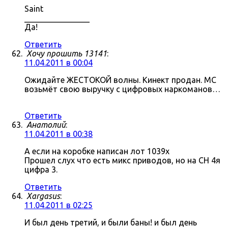
Saint
________________
Да!
Ответить
Хочу прошить 13141
:
11.04.2011 в 00:04
Ожидайте ЖЕСТОКОЙ волны. Кинект продан. МС
возьмёт свою выручку с цифровых наркоманов…
Ответить
Анатолий
:
11.04.2011 в 00:38
А если на коробке написан лот 1039x
Прошел слух что есть микс приводов, но на СН 4я
цифра 3.
Ответить
Xargasus
:
11.04.2011 в 02:25
И был день третий, и были баны! и был день