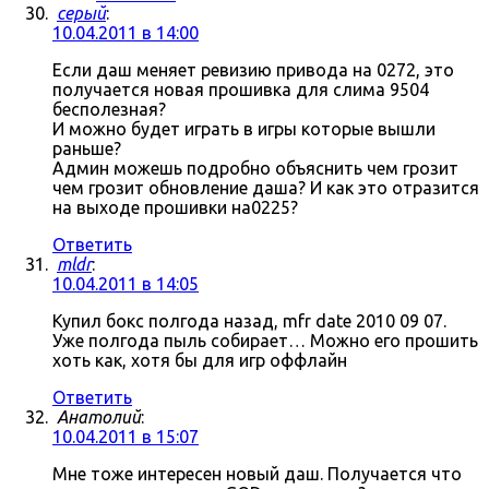
серый
:
10.04.2011 в 14:00
Если даш меняет ревизию привода на 0272, это
получается новая прошивка для слима 9504
бесполезная?
И можно будет играть в игры которые вышли
раньше?
Админ можешь подробно объяснить чем грозит
чем грозит обновление даша? И как это отразится
на выходе прошивки на0225?
Ответить
mldr
:
10.04.2011 в 14:05
Купил бокс полгода назад, mfr date 2010 09 07.
Уже полгода пыль собирает… Можно его прошить
хоть как, хотя бы для игр оффлайн
Ответить
Анатолий
:
10.04.2011 в 15:07
Мне тоже интересен новый даш. Получается что