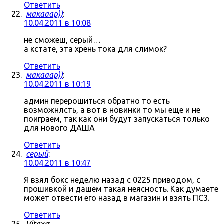
Ответить
макааар))
:
10.04.2011 в 10:08
не сможеш, серый…
а кстате, эта хрень тока для слимок?
Ответить
макааар))
:
10.04.2011 в 10:19
админ перерошиться обратно то есть
возможнлсть, а вот в новинки то мы еще и не
поиграем, так как они будут запускаться только
для нового ДАША
Ответить
серый
:
10.04.2011 в 10:47
Я взял бокс неделю назад с 0225 приводом, с
прошивкой и дашем такая неясность. Как думаете
может отвести его назад в магазин и взять ПС3.
Ответить