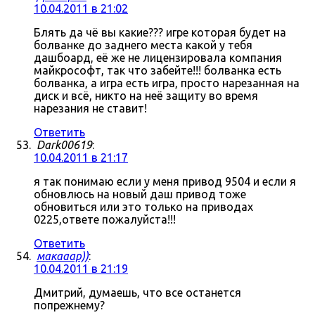
10.04.2011 в 21:02
Блять да чё вы какие??? игре которая будет на
болванке до заднего места какой у тебя
дашбоард, её же не лицензировала компания
майкрософт, так что забейте!!! болванка есть
болванка, а игра есть игра, просто нарезанная на
диск и всё, никто на неё защиту во время
нарезания не ставит!
Ответить
Dark00619
:
10.04.2011 в 21:17
я так понимаю если у меня привод 9504 и если я
обновлюсь на новый даш привод тоже
обновиться или это только на приводах
0225,ответе пожалуйста!!!
Ответить
макааар))
:
10.04.2011 в 21:19
Дмитрий, думаешь, что все останется
попрежнему?