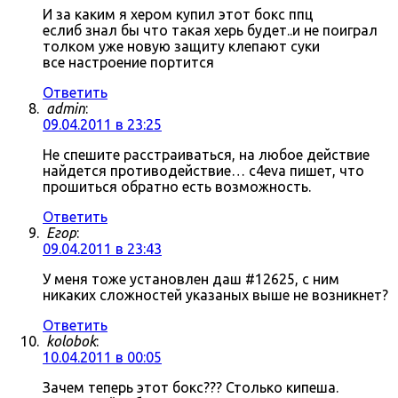
И за каким я хером купил этот бокс ппц
еслиб знал бы что такая херь будет..и не поиграл
толком уже новую защиту клепают суки
все настроение портится
Ответить
admin
:
09.04.2011 в 23:25
Не спешите расстраиваться, на любое действие
найдется противодействие… c4eva пишет, что
прошиться обратно есть возможность.
Ответить
Егор
:
09.04.2011 в 23:43
У меня тоже установлен даш #12625, с ним
никаких сложностей указаных выше не возникнет?
Ответить
kolobok
:
10.04.2011 в 00:05
Зачем теперь этот бокс??? Столько кипеша.