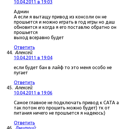
10.04.2011 в 19:03
Админ
А если я вытащу привод из консоли он не
прошьется и можно играть в год игры но даш
обновится и когда я его поставлю обратно он
прошьется
выход всеравно будет
Ответить
Алексей
:
10.04.2011 в 19:04
если будет бан в лайф то это меня особо не
пугает
Ответить
Алексей
:
10.04.2011 в 19:06
Самое главное не подключать привод к САТА а
так потом его прошить можно будет) тк от
питания ничего не прошъется я надеюсь:)
Ответить
Дмитрий
: