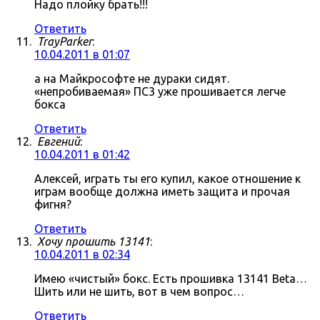
Надо плойку брать!!!
Ответить
TrayParker
:
10.04.2011 в 01:07
а на Майкрософте не дураки сидят.
«непробиваемая» ПС3 уже прошивается легче
бокса
Ответить
Евгений
:
10.04.2011 в 01:42
Алексей, играть ты его купил, какое отношение к
играм вообще должна иметь защита и прочая
фигня?
Ответить
Хочу прошить 13141
:
10.04.2011 в 02:34
Имею «чистый» бокс. Есть прошивка 13141 Beta…
Шить или не шить, вот в чем вопрос…
Ответить