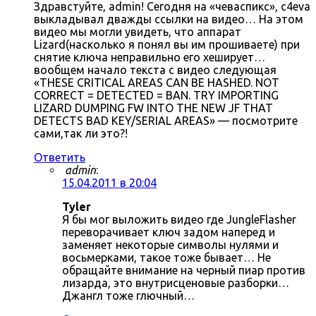
Здравстуйте, admin! Сегодня на «чеваспикс», c4eva
выкладывал дважды ссылки на видео… На этом
видео мы могли увидеть, что аппарат
Lizard(насколько я понял вы им прошиваете) при
снятие ключа неправильно его хеширует…
вообщем начало текста с видео следующая
«THESE CRITICAL AREAS CAN BE HASHED. NOT
CORRECT = DETECTED = BAN. TRY IMPORTING
LIZARD DUMPING FW INTO THE NEW JF THAT
DETECTS BAD KEY/SERIAL AREAS» — посмотрите
сами,так ли это?!
Ответить
admin
:
15.04.2011 в 20:04
Tyler
Я бы мог выложить видео где JungleFlasher
переворачивает ключ задом наперед и
заменяет некоторые символы нулями и
восьмерками, такое тоже бывает… Не
обращайте внимание на черный пиар против
лизарда, это внутрисценовые разборки…
Джангл тоже глючный…