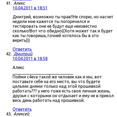
Алекс
:
10.04.2011 в 18:51
Дмитрий, возможно ты прав!!Не спорю, но насчет
недели мне кажется ты погорячился и
тестировать они ее будут еще неизвестно
сколько!Вот что обидно((Хотя может так и будет
как ты говоришь,точней хотелось бы в это
верить)))
Ответить
Дмитрий
:
10.04.2011 в 18:58
Алекс
_____________________________
Пойми c4eva такой же человек как и мы, вот
поставьте себя на его место, вы что будете
целыми днями только над этой прошивкой
работать??? у него тоже есть своя личная жизнь,
друзья с которыми он отдыхает и ему не в прикол
весь день работать над прошивкой.
Ответить
Алексей
: