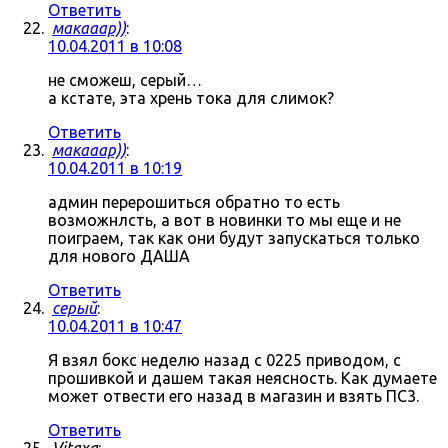
Ответить
макааар))
:
10.04.2011 в 10:08
не сможеш, серый…
а кстате, эта хрень тока для слимок?
Ответить
макааар))
:
10.04.2011 в 10:19
админ перерошиться обратно то есть
возможнлсть, а вот в новинки то мы еще и не
поиграем, так как они будут запускаться только
для нового ДАША
Ответить
серый
:
10.04.2011 в 10:47
Я взял бокс неделю назад с 0225 приводом, с
прошивкой и дашем такая неясность. Как думаете
может отвести его назад в магазин и взять ПС3.
Ответить