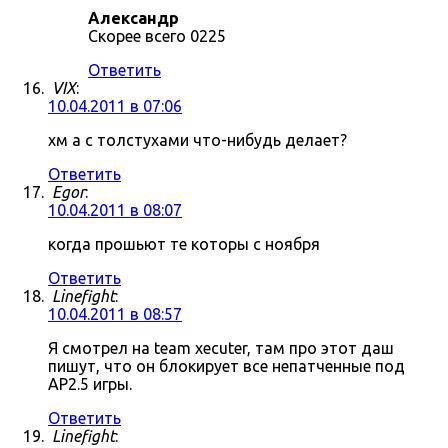
Александр
Скорее всего 0225
Ответить
VIX
:
10.04.2011 в 07:06
хм а с толстухами что-нибудь делает?
Ответить
Egor
:
10.04.2011 в 08:07
когда прошьют те которы с ноября
Ответить
Linefight
:
10.04.2011 в 08:57
Я смотрел на team xecuter, там про этот даш
пишут, что он блокирует все непатченные под
AP2.5 игры.
Ответить
Linefight
: