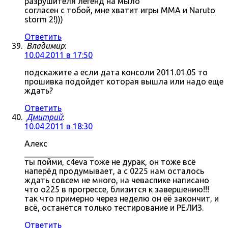
разрушителя легенд на мыло
согласен с тобой, мне хватит игры MMA и Naruto
storm 2!)))
Ответить
Владимир
:
10.04.2011 в 17:50
подскажите а если дата консоли 2011.01.05 то
прошивка подойдет которая вышла или надо еще
ждать?
Ответить
Дмитрий
:
10.04.2011 в 18:30
Алекс
_________________
ты пойми, c4eva тоже не дурак, он тоже всё
наперёд продумывает, а с 0225 нам осталось
ждать совсем не много, на чеваспике написано
что о225 в прогрессе, близится к завершению!!!
так что примерно через неделю он её закончит, и
всё, останется только тестирование и РЕЛИЗ.
Ответить