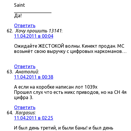
Saint
________________
Да!
Ответить
Хочу прошить 13141
:
11.04.2011 в 00:04
Ожидайте ЖЕСТОКОЙ волны. Кинект продан. МС
возьмёт свою выручку с цифровых наркоманов…
Ответить
Анатолий
:
11.04.2011 в 00:38
А если на коробке написан лот 1039x
Прошел слух что есть микс приводов, но на СН 4я
цифра 3.
Ответить
Xargasus
:
11.04.2011 в 02:25
И был день третий, и были баны! и был день