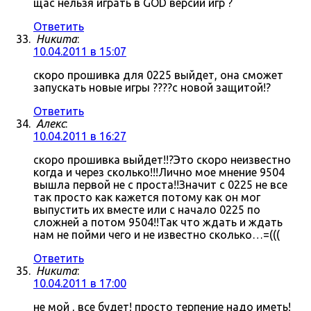
щас нельзя играть в GOD версии игр ?
Ответить
Никита
:
10.04.2011 в 15:07
скоро прошивка для 0225 выйдет, она сможет
запускать новые игры ????с новой защитой!?
Ответить
Алекс
:
10.04.2011 в 16:27
скоро прошивка выйдет!!?Это скоро неизвестно
когда и через сколько!!!Лично мое мнение 9504
вышла первой не с проста!!Значит с 0225 не все
так просто как кажется потому как он мог
выпустить их вместе или с начало 0225 по
сложней а потом 9504!!Так что ждать и ждать
нам не пойми чего и не известно сколько…=(((
Ответить
Никита
:
10.04.2011 в 17:00
не мой , все будет! просто терпение надо иметь!