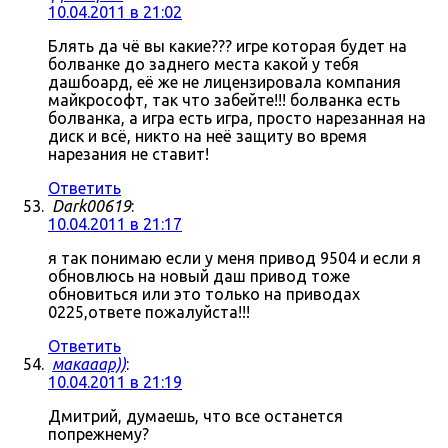
10.04.2011 в 21:02
Блять да чё вы какие??? игре которая будет на
болванке до заднего места какой у тебя
дашбоард, её же не лицензировала компания
майкрософт, так что забейте!!! болванка есть
болванка, а игра есть игра, просто нарезанная на
диск и всё, никто на неё защиту во время
нарезания не ставит!
Ответить
Dark00619
:
10.04.2011 в 21:17
я так понимаю если у меня привод 9504 и если я
обновлюсь на новый даш привод тоже
обновиться или это только на приводах
0225,ответе пожалуйста!!!
Ответить
макааар))
:
10.04.2011 в 21:19
Дмитрий, думаешь, что все останется
попрежнему?