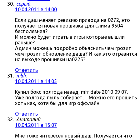
серый
:
10.04.2011 в 14:00
Если даш меняет ревизию привода на 0272, это
получается новая прошивка для слима 9504
бесполезная?
И можно будет играть в игры которые вышли
раньше?
Админ можешь подробно объяснить чем грозит
чем грозит обновление даша? И как это отразится
на выходе прошивки на0225?
Ответить
mldr
:
10.04.2011 в 14:05
Купил бокс полгода назад, mfr date 2010 09 07.
Уже полгода пыль собирает… Можно его прошить
хоть как, хотя бы для игр оффлайн
Ответить
Анатолий
:
10.04.2011 в 15:07
Мне тоже интересен новый даш. Получается что