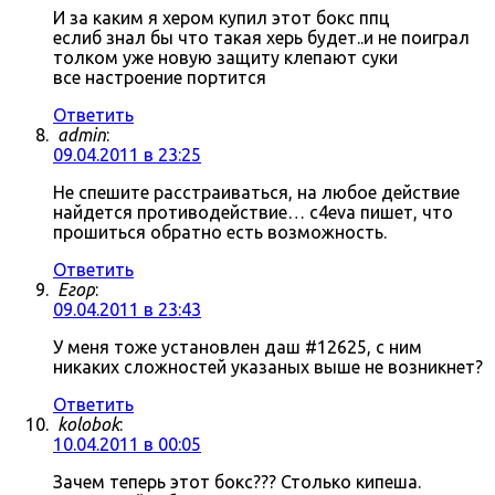
И за каким я хером купил этот бокс ппц
еслиб знал бы что такая херь будет..и не поиграл
толком уже новую защиту клепают суки
все настроение портится
Ответить
admin
:
09.04.2011 в 23:25
Не спешите расстраиваться, на любое действие
найдется противодействие… c4eva пишет, что
прошиться обратно есть возможность.
Ответить
Егор
:
09.04.2011 в 23:43
У меня тоже установлен даш #12625, с ним
никаких сложностей указаных выше не возникнет?
Ответить
kolobok
:
10.04.2011 в 00:05
Зачем теперь этот бокс??? Столько кипеша.