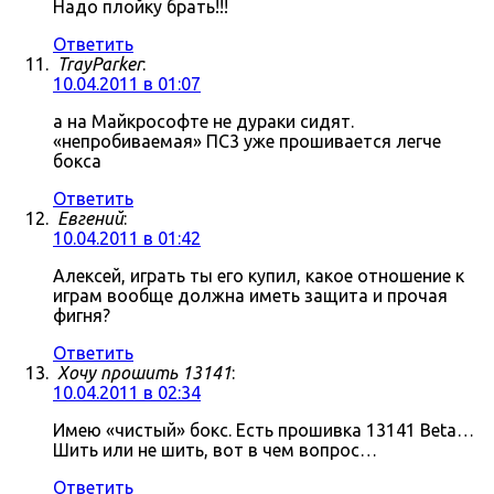
Надо плойку брать!!!
Ответить
TrayParker
:
10.04.2011 в 01:07
а на Майкрософте не дураки сидят.
«непробиваемая» ПС3 уже прошивается легче
бокса
Ответить
Евгений
:
10.04.2011 в 01:42
Алексей, играть ты его купил, какое отношение к
играм вообще должна иметь защита и прочая
фигня?
Ответить
Хочу прошить 13141
:
10.04.2011 в 02:34
Имею «чистый» бокс. Есть прошивка 13141 Beta…
Шить или не шить, вот в чем вопрос…
Ответить