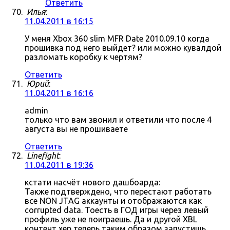
Ответить
Илья
:
11.04.2011 в 16:15
У меня Xbox 360 slim MFR Date 2010.09.10 когда
прошивка под него выйдет? или можно кувалдой
разломать коробку к чертям?
Ответить
Юрий
:
11.04.2011 в 16:16
admin
только что вам звонил и ответили что после 4
августа вы не прошиваете
Ответить
Linefight
:
11.04.2011 в 19:36
кстати насчёт нового дашбоарда:
Также подтверждено, что перестают работать
все NON JTAG аккаунты и отображаются как
corrupted data. Тоесть в ГОД игры через левый
профиль уже не поиграешь. Да и другой XBL
контент хер теперь таким образом запустишь.