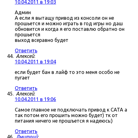
10.04.2011 в 19:03
Админ
А если я вытащу привод из консоли он не
прошьется и можно играть в год игры но даш
обновится и когда я его поставлю обратно он
прошьется
выход всеравно будет
Ответить
Алексей
:
10.04.2011 в 19:04
если будет бан в лайф то это меня особо не
пугает
Ответить
Алексей
:
10.04.2011 в 19:06
Самое главное не подключать привод к САТА а
так потом его прошить можно будет) тк от
питания ничего не прошъется я надеюсь:)
Ответить
Дмитрий
: