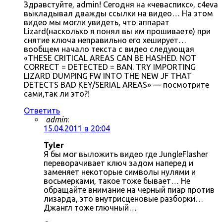
Здравстуйте, admin! Сегодня на «чеваспикс», c4eva
выкладывал дважды ссылки на видео… На этом
видео мы могли увидеть, что аппарат
Lizard(насколько я понял вы им прошиваете) при
снятие ключа неправильно его хеширует…
вообщем начало текста с видео следующая
«THESE CRITICAL AREAS CAN BE HASHED. NOT
CORRECT = DETECTED = BAN. TRY IMPORTING
LIZARD DUMPING FW INTO THE NEW JF THAT
DETECTS BAD KEY/SERIAL AREAS» — посмотрите
сами,так ли это?!
Ответить
admin
:
15.04.2011 в 20:04
Tyler
Я бы мог выложить видео где JungleFlasher
переворачивает ключ задом наперед и
заменяет некоторые символы нулями и
восьмерками, такое тоже бывает… Не
обращайте внимание на черный пиар против
лизарда, это внутрисценовые разборки…
Джангл тоже глючный…