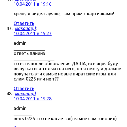
10.04.2011 в 19:16
хрень, я видел лучше, там прям с картинками!
Ответить
макааар))
:
10.04.2011 в 19:27
admin
______________
ответь плиииз
__________________
то есть после обновления ДАША, все игры будут
выпускаться только на него, но я смогу и дальше
покупать эти самые новые пиратские игры для
слим 0225 или не т??
Ответить
макааар))
:
10.04.2011 в 19:28
admin
________
ведь 0225 это не касается(ты мне сам говорил)