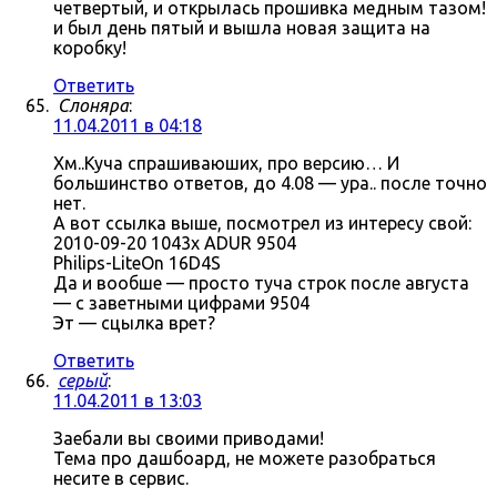
четвертый, и открылась прошивка медным тазом!
и был день пятый и вышла новая защита на
коробку!
Ответить
Слоняра
:
11.04.2011 в 04:18
Хм..Куча спрашиваюших, про версию… И
большинство ответов, до 4.08 — ура.. после точно
нет.
А вот ссылка выше, посмотрел из интересу свой:
2010-09-20 1043x ADUR 9504
Philips-LiteOn 16D4S
Да и вообше — просто туча строк после августа
— с заветными цифрами 9504
Эт — сцылка врет?
Ответить
серый
:
11.04.2011 в 13:03
Заебали вы своими приводами!
Тема про дашбоард, не можете разобраться
несите в сервис.