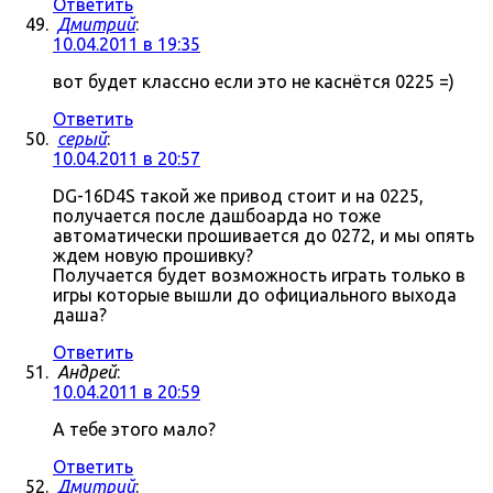
Ответить
Дмитрий
:
10.04.2011 в 19:35
вот будет классно если это не каснётся 0225 =)
Ответить
серый
:
10.04.2011 в 20:57
DG-16D4S такой же привод стоит и на 0225,
получается после дашбоарда но тоже
автоматически прошивается до 0272, и мы опять
ждем новую прошивку?
Получается будет возможность играть только в
игры которые вышли до официального выхода
даша?
Ответить
Андрей
:
10.04.2011 в 20:59
А тебе этого мало?
Ответить
Дмитрий
: