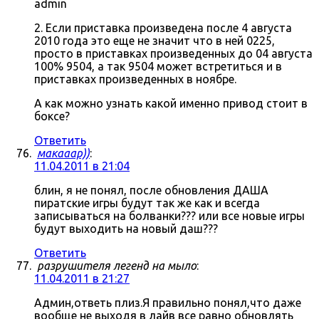
admin
2. Если приставка произведена после 4 августа
2010 года это еще не значит что в ней 0225,
просто в приставках произведенных до 04 августа
100% 9504, а так 9504 может встретиться и в
приставках произведенных в ноябре.
А как можно узнать какой именно привод стоит в
боксе?
Ответить
макааар))
:
11.04.2011 в 21:04
блин, я не понял, после обновления ДАША
пиратские игры будут так же как и всегда
записываться на болванки??? или все новые игры
будут выходить на новый даш???
Ответить
разрушителя легенд на мыло
:
11.04.2011 в 21:27
Админ,ответь плиз.Я правильно понял,что даже
вообще не выходя в лайв все равно обновлять