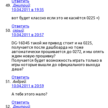
Ответить
Дмитрий
:
10.04.2011 в 19:35
вот будет классно если это не каснётся 0225 =)
Ответить
серый
:
10.04.2011 в 20:57
DG-16D4S такой же привод стоит и на 0225,
получается после дашбоарда но тоже
автоматически прошивается до 0272, и мы опять
ждем новую прошивку?
Получается будет возможность играть только в
игры которые вышли до официального выхода
даша?
Ответить
Андрей
:
10.04.2011 в 20:59
А тебе этого мало?
Ответить
Дмитрий
: