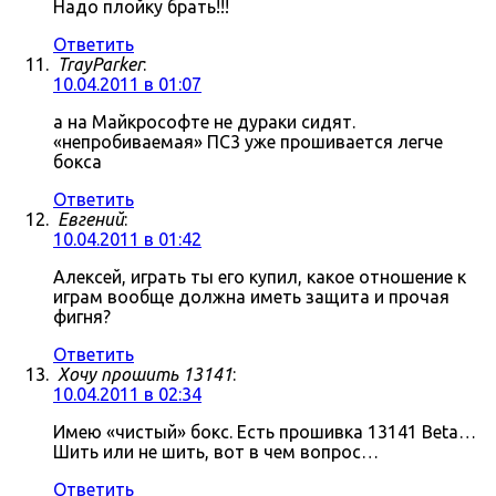
Надо плойку брать!!!
Ответить
TrayParker
:
10.04.2011 в 01:07
а на Майкрософте не дураки сидят.
«непробиваемая» ПС3 уже прошивается легче
бокса
Ответить
Евгений
:
10.04.2011 в 01:42
Алексей, играть ты его купил, какое отношение к
играм вообще должна иметь защита и прочая
фигня?
Ответить
Хочу прошить 13141
:
10.04.2011 в 02:34
Имею «чистый» бокс. Есть прошивка 13141 Beta…
Шить или не шить, вот в чем вопрос…
Ответить