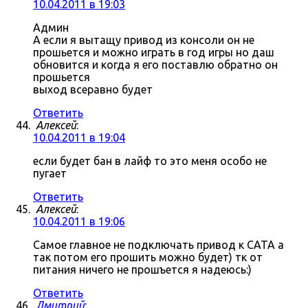
10.04.2011 в 19:03
Админ
А если я вытащу привод из консоли он не
прошьется и можно играть в год игры но даш
обновится и когда я его поставлю обратно он
прошьется
выход всеравно будет
Ответить
Алексей
:
10.04.2011 в 19:04
если будет бан в лайф то это меня особо не
пугает
Ответить
Алексей
:
10.04.2011 в 19:06
Самое главное не подключать привод к САТА а
так потом его прошить можно будет) тк от
питания ничего не прошъется я надеюсь:)
Ответить
Дмитрий
: