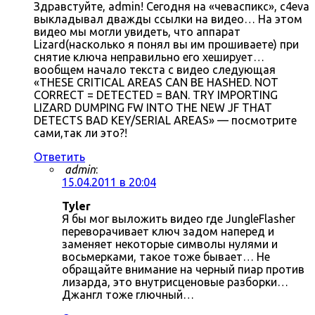
Здравстуйте, admin! Сегодня на «чеваспикс», c4eva
выкладывал дважды ссылки на видео… На этом
видео мы могли увидеть, что аппарат
Lizard(насколько я понял вы им прошиваете) при
снятие ключа неправильно его хеширует…
вообщем начало текста с видео следующая
«THESE CRITICAL AREAS CAN BE HASHED. NOT
CORRECT = DETECTED = BAN. TRY IMPORTING
LIZARD DUMPING FW INTO THE NEW JF THAT
DETECTS BAD KEY/SERIAL AREAS» — посмотрите
сами,так ли это?!
Ответить
admin
:
15.04.2011 в 20:04
Tyler
Я бы мог выложить видео где JungleFlasher
переворачивает ключ задом наперед и
заменяет некоторые символы нулями и
восьмерками, такое тоже бывает… Не
обращайте внимание на черный пиар против
лизарда, это внутрисценовые разборки…
Джангл тоже глючный…