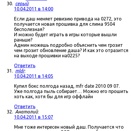
серый
:
10.04.2011 в 14:00
Если даш меняет ревизию привода на 0272, это
получается новая прошивка для слима 9504
бесполезная?
И можно будет играть в игры которые вышли
раньше?
Админ можешь подробно объяснить чем грозит
чем грозит обновление даша? И как это отразится
на выходе прошивки на0225?
Ответить
mldr
:
10.04.2011 в 14:05
Купил бокс полгода назад, mfr date 2010 09 07.
Уже полгода пыль собирает… Можно его прошить
хоть как, хотя бы для игр оффлайн
Ответить
Анатолий
:
10.04.2011 в 15:07
Мне тоже интересен новый даш. Получается что