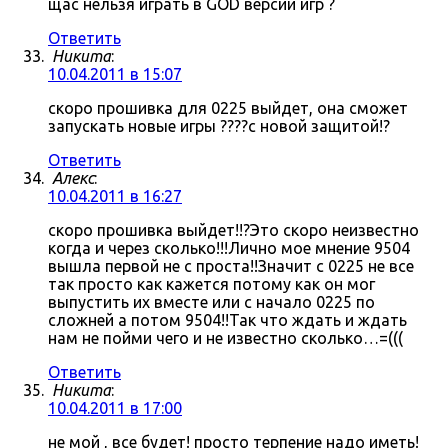
щас нельзя играть в GOD версии игр ?
Ответить
Никита
:
10.04.2011 в 15:07
скоро прошивка для 0225 выйдет, она сможет
запускать новые игры ????с новой защитой!?
Ответить
Алекс
:
10.04.2011 в 16:27
скоро прошивка выйдет!!?Это скоро неизвестно
когда и через сколько!!!Лично мое мнение 9504
вышла первой не с проста!!Значит с 0225 не все
так просто как кажется потому как он мог
выпустить их вместе или с начало 0225 по
сложней а потом 9504!!Так что ждать и ждать
нам не пойми чего и не известно сколько…=(((
Ответить
Никита
:
10.04.2011 в 17:00
не мой , все будет! просто терпение надо иметь!