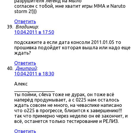
разрушителя легенд на мыло
согласен с тобой, мне хватит игры MMA и Naruto
storm 2!)))
Ответить
Владимир
:
10.04.2011 в 17:50
подскажите а если дата консоли 2011.01.05 то
прошивка подойдет которая вышла или надо еще
ждать?
Ответить
Дмитрий
:
10.04.2011 в 18:30
Алекс
_________________
ты пойми, c4eva тоже не дурак, он тоже всё
наперёд продумывает, а с 0225 нам осталось
ждать совсем не много, на чеваспике написано
что о225 в прогрессе, близится к завершению!!!
так что примерно через неделю он её закончит, и
всё, останется только тестирование и РЕЛИЗ.
Ответить