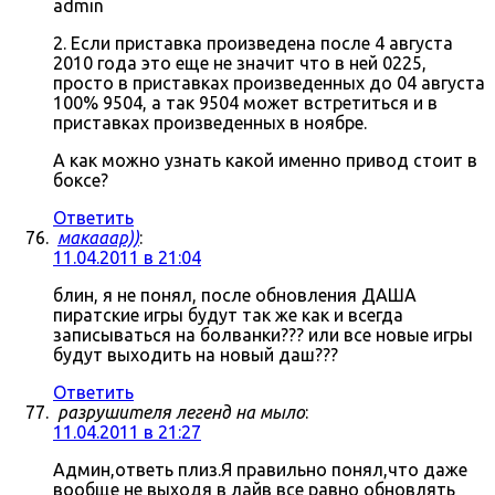
admin
2. Если приставка произведена после 4 августа
2010 года это еще не значит что в ней 0225,
просто в приставках произведенных до 04 августа
100% 9504, а так 9504 может встретиться и в
приставках произведенных в ноябре.
А как можно узнать какой именно привод стоит в
боксе?
Ответить
макааар))
:
11.04.2011 в 21:04
блин, я не понял, после обновления ДАША
пиратские игры будут так же как и всегда
записываться на болванки??? или все новые игры
будут выходить на новый даш???
Ответить
разрушителя легенд на мыло
:
11.04.2011 в 21:27
Админ,ответь плиз.Я правильно понял,что даже
вообще не выходя в лайв все равно обновлять