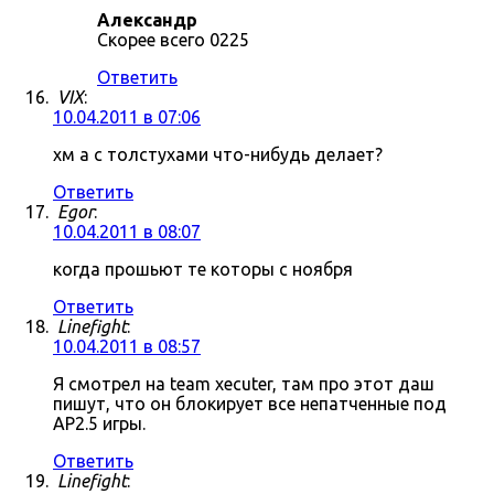
Александр
Скорее всего 0225
Ответить
VIX
:
10.04.2011 в 07:06
хм а с толстухами что-нибудь делает?
Ответить
Egor
:
10.04.2011 в 08:07
когда прошьют те которы с ноября
Ответить
Linefight
:
10.04.2011 в 08:57
Я смотрел на team xecuter, там про этот даш
пишут, что он блокирует все непатченные под
AP2.5 игры.
Ответить
Linefight
: