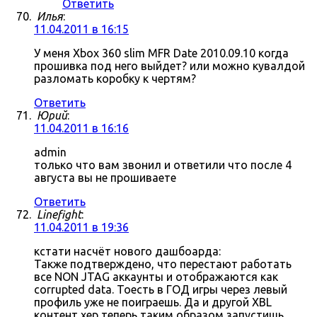
Ответить
Илья
:
11.04.2011 в 16:15
У меня Xbox 360 slim MFR Date 2010.09.10 когда
прошивка под него выйдет? или можно кувалдой
разломать коробку к чертям?
Ответить
Юрий
:
11.04.2011 в 16:16
admin
только что вам звонил и ответили что после 4
августа вы не прошиваете
Ответить
Linefight
:
11.04.2011 в 19:36
кстати насчёт нового дашбоарда:
Также подтверждено, что перестают работать
все NON JTAG аккаунты и отображаются как
corrupted data. Тоесть в ГОД игры через левый
профиль уже не поиграешь. Да и другой XBL
контент хер теперь таким образом запустишь.