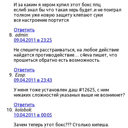
И за каким я хером купил этот бокс ппц
еслиб знал бы что такая херь будет..и не поиграл
толком уже новую защиту клепают суки
все настроение портится
Ответить
admin
:
09.04.2011 в 23:25
Не спешите расстраиваться, на любое действие
найдется противодействие… c4eva пишет, что
прошиться обратно есть возможность.
Ответить
Егор
:
09.04.2011 в 23:43
У меня тоже установлен даш #12625, с ним
никаких сложностей указаных выше не возникнет?
Ответить
kolobok
:
10.04.2011 в 00:05
Зачем теперь этот бокс??? Столько кипеша.