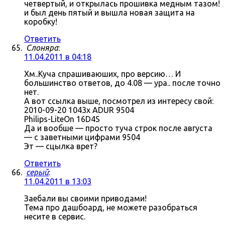
четвертый, и открылась прошивка медным тазом!
и был день пятый и вышла новая защита на
коробку!
Ответить
Слоняра
:
11.04.2011 в 04:18
Хм..Куча спрашиваюших, про версию… И
большинство ответов, до 4.08 — ура.. после точно
нет.
А вот ссылка выше, посмотрел из интересу свой:
2010-09-20 1043x ADUR 9504
Philips-LiteOn 16D4S
Да и вообше — просто туча строк после августа
— с заветными цифрами 9504
Эт — сцылка врет?
Ответить
серый
:
11.04.2011 в 13:03
Заебали вы своими приводами!
Тема про дашбоард, не можете разобраться
несите в сервис.