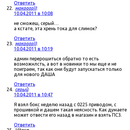
Ответить
макааар))
:
10.04.2011 в 10:08
не сможеш, серый…
а кстате, эта хрень тока для слимок?
Ответить
макааар))
:
10.04.2011 в 10:19
админ перерошиться обратно то есть
возможнлсть, а вот в новинки то мы еще и не
поиграем, так как они будут запускаться только
для нового ДАША
Ответить
серый
:
10.04.2011 в 10:47
Я взял бокс неделю назад с 0225 приводом, с
прошивкой и дашем такая неясность. Как думаете
может отвести его назад в магазин и взять ПС3.
Ответить