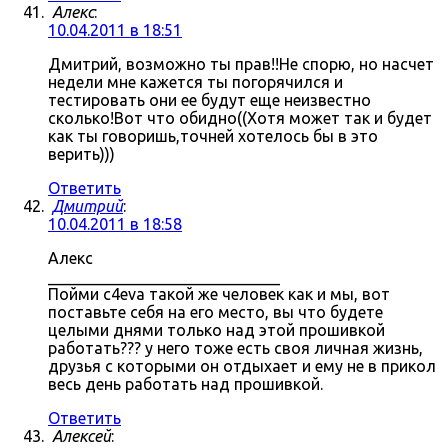
Алекс
:
10.04.2011 в 18:51
Дмитрий, возможно ты прав!!Не спорю, но насчет
недели мне кажется ты погорячился и
тестировать они ее будут еще неизвестно
сколько!Вот что обидно((Хотя может так и будет
как ты говоришь,точней хотелось бы в это
верить)))
Ответить
Дмитрий
:
10.04.2011 в 18:58
Алекс
_____________________________
Пойми c4eva такой же человек как и мы, вот
поставьте себя на его место, вы что будете
целыми днями только над этой прошивкой
работать??? у него тоже есть своя личная жизнь,
друзья с которыми он отдыхает и ему не в прикол
весь день работать над прошивкой.
Ответить
Алексей
: