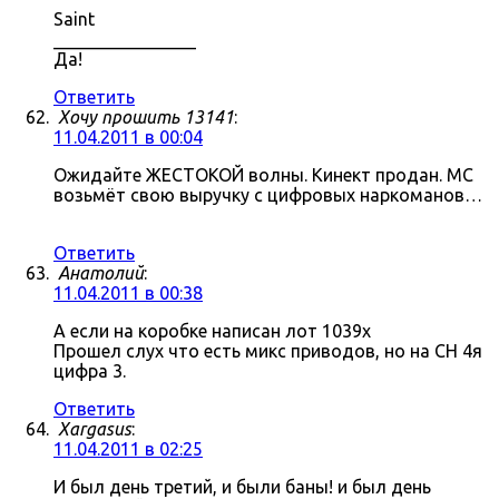
Saint
________________
Да!
Ответить
Хочу прошить 13141
:
11.04.2011 в 00:04
Ожидайте ЖЕСТОКОЙ волны. Кинект продан. МС
возьмёт свою выручку с цифровых наркоманов…
Ответить
Анатолий
:
11.04.2011 в 00:38
А если на коробке написан лот 1039x
Прошел слух что есть микс приводов, но на СН 4я
цифра 3.
Ответить
Xargasus
:
11.04.2011 в 02:25
И был день третий, и были баны! и был день