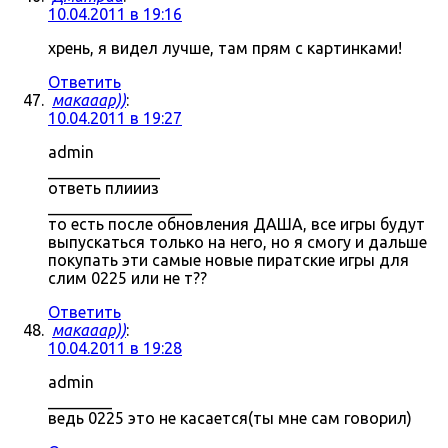
10.04.2011 в 19:16
хрень, я видел лучше, там прям с картинками!
Ответить
макааар))
:
10.04.2011 в 19:27
admin
______________
ответь плиииз
__________________
то есть после обновления ДАША, все игры будут
выпускаться только на него, но я смогу и дальше
покупать эти самые новые пиратские игры для
слим 0225 или не т??
Ответить
макааар))
:
10.04.2011 в 19:28
admin
________
ведь 0225 это не касается(ты мне сам говорил)