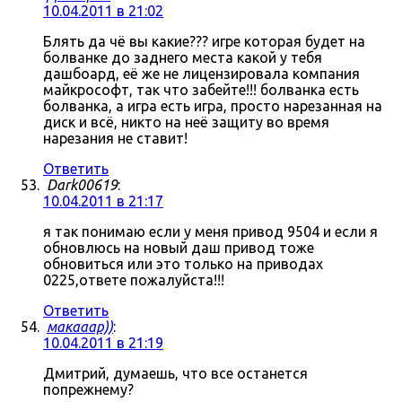
10.04.2011 в 21:02
Блять да чё вы какие??? игре которая будет на
болванке до заднего места какой у тебя
дашбоард, её же не лицензировала компания
майкрософт, так что забейте!!! болванка есть
болванка, а игра есть игра, просто нарезанная на
диск и всё, никто на неё защиту во время
нарезания не ставит!
Ответить
Dark00619
:
10.04.2011 в 21:17
я так понимаю если у меня привод 9504 и если я
обновлюсь на новый даш привод тоже
обновиться или это только на приводах
0225,ответе пожалуйста!!!
Ответить
макааар))
:
10.04.2011 в 21:19
Дмитрий, думаешь, что все останется
попрежнему?