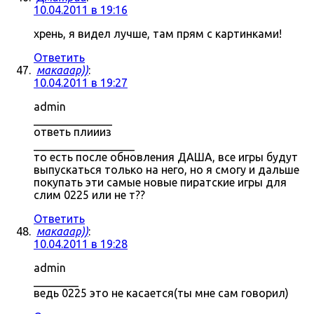
10.04.2011 в 19:16
хрень, я видел лучше, там прям с картинками!
Ответить
макааар))
:
10.04.2011 в 19:27
admin
______________
ответь плиииз
__________________
то есть после обновления ДАША, все игры будут
выпускаться только на него, но я смогу и дальше
покупать эти самые новые пиратские игры для
слим 0225 или не т??
Ответить
макааар))
:
10.04.2011 в 19:28
admin
________
ведь 0225 это не касается(ты мне сам говорил)