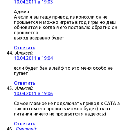
10.04.2011 в 19:03
Админ
А если я вытащу привод из консоли он не
прошьется и можно играть в год игры но даш
обновится и когда я его поставлю обратно он
прошьется
выход всеравно будет
Ответить
Алексей
:
10.04.2011 в 19:04
если будет бан в лайф то это меня особо не
пугает
Ответить
Алексей
:
10.04.2011 в 19:06
Самое главное не подключать привод к САТА а
так потом его прошить можно будет) тк от
питания ничего не прошъется я надеюсь:)
Ответить
Дмитрий
: