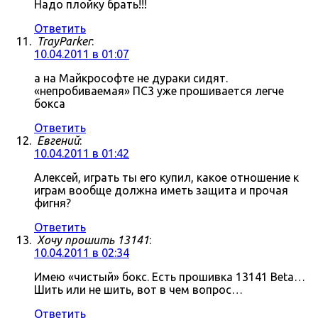
Надо плойку брать!!!
Ответить
TrayParker
:
10.04.2011 в 01:07
а на Майкрософте не дураки сидят.
«непробиваемая» ПС3 уже прошивается легче
бокса
Ответить
Евгений
:
10.04.2011 в 01:42
Алексей, играть ты его купил, какое отношение к
играм вообще должна иметь защита и прочая
фигня?
Ответить
Хочу прошить 13141
:
10.04.2011 в 02:34
Имею «чистый» бокс. Есть прошивка 13141 Beta…
Шить или не шить, вот в чем вопрос…
Ответить