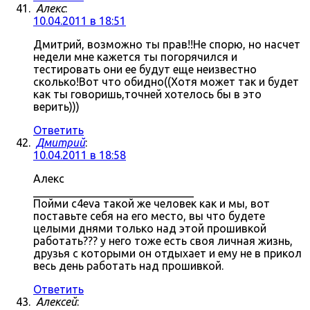
Алекс
:
10.04.2011 в 18:51
Дмитрий, возможно ты прав!!Не спорю, но насчет
недели мне кажется ты погорячился и
тестировать они ее будут еще неизвестно
сколько!Вот что обидно((Хотя может так и будет
как ты говоришь,точней хотелось бы в это
верить)))
Ответить
Дмитрий
:
10.04.2011 в 18:58
Алекс
_____________________________
Пойми c4eva такой же человек как и мы, вот
поставьте себя на его место, вы что будете
целыми днями только над этой прошивкой
работать??? у него тоже есть своя личная жизнь,
друзья с которыми он отдыхает и ему не в прикол
весь день работать над прошивкой.
Ответить
Алексей
: