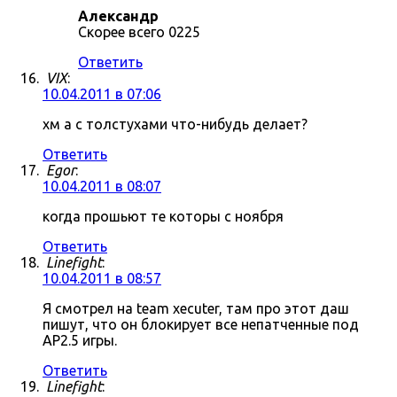
Александр
Скорее всего 0225
Ответить
VIX
:
10.04.2011 в 07:06
хм а с толстухами что-нибудь делает?
Ответить
Egor
:
10.04.2011 в 08:07
когда прошьют те которы с ноября
Ответить
Linefight
:
10.04.2011 в 08:57
Я смотрел на team xecuter, там про этот даш
пишут, что он блокирует все непатченные под
AP2.5 игры.
Ответить
Linefight
: