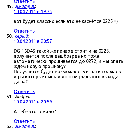
Ответить
Дмитрий
:
10.04.2011 в 19:35
вот будет классно если это не каснётся 0225 =)
Ответить
серый
:
10.04.2011 в 20:57
DG-16D4S такой же привод стоит и на 0225,
получается после дашбоарда но тоже
автоматически прошивается до 0272, и мы опять
ждем новую прошивку?
Получается будет возможность играть только в
игры которые вышли до официального выхода
даша?
Ответить
Андрей
:
10.04.2011 в 20:59
А тебе этого мало?
Ответить
Дмитрий
: