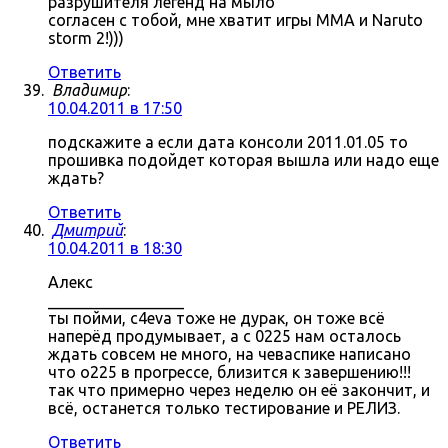
разрушителя легенд на мыло
согласен с тобой, мне хватит игры MMA и Naruto
storm 2!)))
Ответить
Владимир
:
10.04.2011 в 17:50
подскажите а если дата консоли 2011.01.05 то
прошивка подойдет которая вышла или надо еще
ждать?
Ответить
Дмитрий
:
10.04.2011 в 18:30
Алекс
_________________
ты пойми, c4eva тоже не дурак, он тоже всё
наперёд продумывает, а с 0225 нам осталось
ждать совсем не много, на чеваспике написано
что о225 в прогрессе, близится к завершению!!!
так что примерно через неделю он её закончит, и
всё, останется только тестирование и РЕЛИЗ.
Ответить