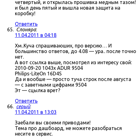
четвертый, и открылась прошивка медным тазом!
и был день пятый и вышла новая защита на
коробку!
Ответить
Слоняра
:
11.04.2011 в 04:18
Хм..Куча спрашиваюших, про версию… И
большинство ответов, до 4.08 — ура.. после точно
нет.
А вот ссылка выше, посмотрел из интересу свой:
2010-09-20 1043x ADUR 9504
Philips-LiteOn 16D4S
Да и вообше — просто туча строк после августа
— с заветными цифрами 9504
Эт — сцылка врет?
Ответить
серый
:
11.04.2011 в 13:03
Заебали вы своими приводами!
Тема про дашбоард, не можете разобраться
несите в сервис.