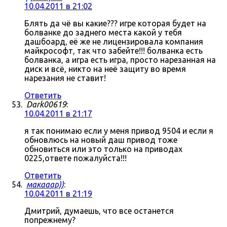
10.04.2011 в 21:02
Блять да чё вы какие??? игре которая будет на
болванке до заднего места какой у тебя
дашбоард, её же не лицензировала компания
майкрософт, так что забейте!!! болванка есть
болванка, а игра есть игра, просто нарезанная на
диск и всё, никто на неё защиту во время
нарезания не ставит!
Ответить
Dark00619
:
10.04.2011 в 21:17
я так понимаю если у меня привод 9504 и если я
обновлюсь на новый даш привод тоже
обновиться или это только на приводах
0225,ответе пожалуйста!!!
Ответить
макааар))
:
10.04.2011 в 21:19
Дмитрий, думаешь, что все останется
попрежнему?