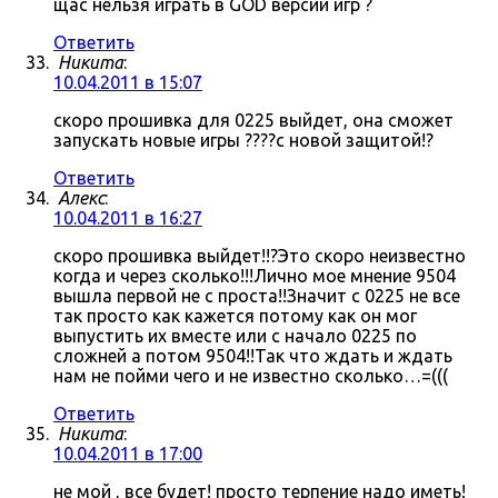
щас нельзя играть в GOD версии игр ?
Ответить
Никита
:
10.04.2011 в 15:07
скоро прошивка для 0225 выйдет, она сможет
запускать новые игры ????с новой защитой!?
Ответить
Алекс
:
10.04.2011 в 16:27
скоро прошивка выйдет!!?Это скоро неизвестно
когда и через сколько!!!Лично мое мнение 9504
вышла первой не с проста!!Значит с 0225 не все
так просто как кажется потому как он мог
выпустить их вместе или с начало 0225 по
сложней а потом 9504!!Так что ждать и ждать
нам не пойми чего и не известно сколько…=(((
Ответить
Никита
:
10.04.2011 в 17:00
не мой , все будет! просто терпение надо иметь!