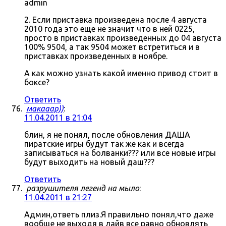
admin
2. Если приставка произведена после 4 августа
2010 года это еще не значит что в ней 0225,
просто в приставках произведенных до 04 августа
100% 9504, а так 9504 может встретиться и в
приставках произведенных в ноябре.
А как можно узнать какой именно привод стоит в
боксе?
Ответить
макааар))
:
11.04.2011 в 21:04
блин, я не понял, после обновления ДАША
пиратские игры будут так же как и всегда
записываться на болванки??? или все новые игры
будут выходить на новый даш???
Ответить
разрушителя легенд на мыло
:
11.04.2011 в 21:27
Админ,ответь плиз.Я правильно понял,что даже
вообще не выходя в лайв все равно обновлять