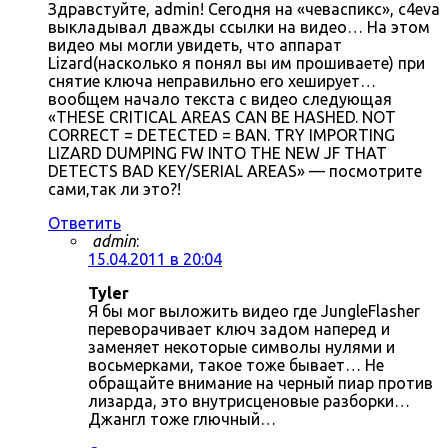
Здравстуйте, admin! Сегодня на «чеваспикс», c4eva
выкладывал дважды ссылки на видео… На этом
видео мы могли увидеть, что аппарат
Lizard(насколько я понял вы им прошиваете) при
снятие ключа неправильно его хеширует…
вообщем начало текста с видео следующая
«THESE CRITICAL AREAS CAN BE HASHED. NOT
CORRECT = DETECTED = BAN. TRY IMPORTING
LIZARD DUMPING FW INTO THE NEW JF THAT
DETECTS BAD KEY/SERIAL AREAS» — посмотрите
сами,так ли это?!
Ответить
admin
:
15.04.2011 в 20:04
Tyler
Я бы мог выложить видео где JungleFlasher
переворачивает ключ задом наперед и
заменяет некоторые символы нулями и
восьмерками, такое тоже бывает… Не
обращайте внимание на черный пиар против
лизарда, это внутрисценовые разборки…
Джангл тоже глючный…