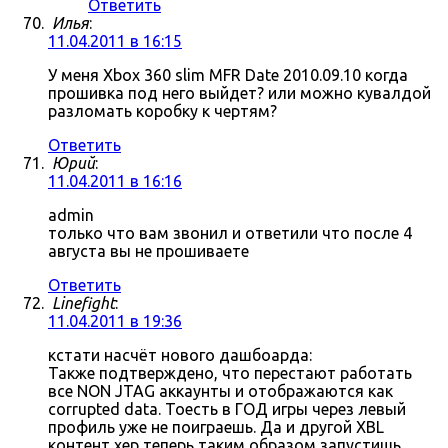
Ответить
Илья
:
11.04.2011 в 16:15
У меня Xbox 360 slim MFR Date 2010.09.10 когда
прошивка под него выйдет? или можно кувалдой
разломать коробку к чертям?
Ответить
Юрий
:
11.04.2011 в 16:16
admin
только что вам звонил и ответили что после 4
августа вы не прошиваете
Ответить
Linefight
:
11.04.2011 в 19:36
кстати насчёт нового дашбоарда:
Также подтверждено, что перестают работать
все NON JTAG аккаунты и отображаются как
corrupted data. Тоесть в ГОД игры через левый
профиль уже не поиграешь. Да и другой XBL
контент хер теперь таким образом запустишь.