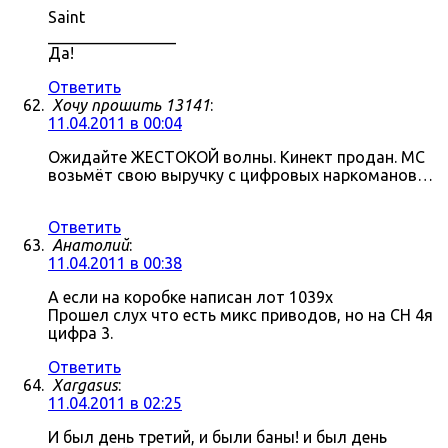
Saint
________________
Да!
Ответить
Хочу прошить 13141
:
11.04.2011 в 00:04
Ожидайте ЖЕСТОКОЙ волны. Кинект продан. МС
возьмёт свою выручку с цифровых наркоманов…
Ответить
Анатолий
:
11.04.2011 в 00:38
А если на коробке написан лот 1039x
Прошел слух что есть микс приводов, но на СН 4я
цифра 3.
Ответить
Xargasus
:
11.04.2011 в 02:25
И был день третий, и были баны! и был день