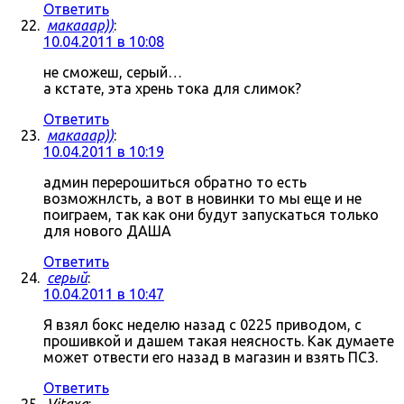
Ответить
макааар))
:
10.04.2011 в 10:08
не сможеш, серый…
а кстате, эта хрень тока для слимок?
Ответить
макааар))
:
10.04.2011 в 10:19
админ перерошиться обратно то есть
возможнлсть, а вот в новинки то мы еще и не
поиграем, так как они будут запускаться только
для нового ДАША
Ответить
серый
:
10.04.2011 в 10:47
Я взял бокс неделю назад с 0225 приводом, с
прошивкой и дашем такая неясность. Как думаете
может отвести его назад в магазин и взять ПС3.
Ответить