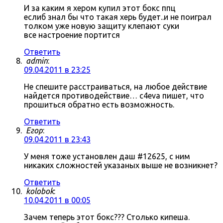
И за каким я хером купил этот бокс ппц
еслиб знал бы что такая херь будет..и не поиграл
толком уже новую защиту клепают суки
все настроение портится
Ответить
admin
:
09.04.2011 в 23:25
Не спешите расстраиваться, на любое действие
найдется противодействие… c4eva пишет, что
прошиться обратно есть возможность.
Ответить
Егор
:
09.04.2011 в 23:43
У меня тоже установлен даш #12625, с ним
никаких сложностей указаных выше не возникнет?
Ответить
kolobok
:
10.04.2011 в 00:05
Зачем теперь этот бокс??? Столько кипеша.