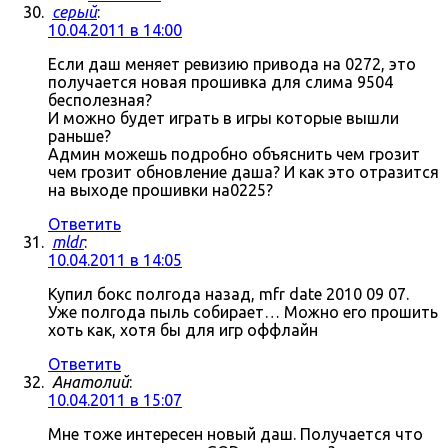
серый
:
10.04.2011 в 14:00
Если даш меняет ревизию привода на 0272, это
получается новая прошивка для слима 9504
бесполезная?
И можно будет играть в игры которые вышли
раньше?
Админ можешь подробно объяснить чем грозит
чем грозит обновление даша? И как это отразится
на выходе прошивки на0225?
Ответить
mldr
:
10.04.2011 в 14:05
Купил бокс полгода назад, mfr date 2010 09 07.
Уже полгода пыль собирает… Можно его прошить
хоть как, хотя бы для игр оффлайн
Ответить
Анатолий
:
10.04.2011 в 15:07
Мне тоже интересен новый даш. Получается что